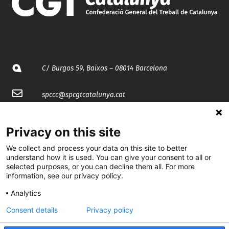
C/ Burgos 59, Baixos – 08014 Barcelona
spccc@
spcgtcatalunya.cat
935 120 481
Privacy on this site
We collect and process your data on this site to better
@CGTCatalunya
understand how it is used. You can give your consent to all or
selected purposes, or you can decline them all. For more
cgtcatalunya
information, see our privacy policy.
CGTCatalunya
Analytics
cgtcatalunya
Consent details
Privacy policy