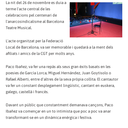
La nit del 26 de novembre es duia a
terme l'acte central de les
celebracions pel centenari de
l'anarcosindicalisme al Barcelona
Teatre Musical.
L'acte organitzat per la Federació
Local de Barcelona, va ser memorable i quedarà a la ment dels
afiliats i amics de la CGT per molts anys.
Paco Ibañez, va fer una repàs als seus gran èxits basats en les
poesies de García Lorca, Miguel Hernández, Juan Goytisolo o
Rafael Alberti, entre d'altres de la seva pròpia collita. El cantautor
va fer un constant desplegament lingüístic, cantant en euskera,
galego, castellà i francès.
Davant un públic que constantment demanava cançons, Paco
Ibañez va començar en un to intimista que poc a poc va anar
transformant-se en un dinàmica enèrgica i festiva.