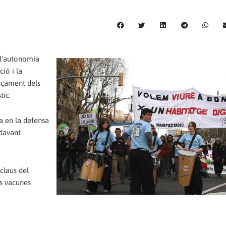
 l'autonomia
ió i la
ançament dels
tic.
ia en la defensa
 davant
 claus del
es vacunes