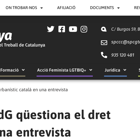
ON TROBAR-NOS
AFILIACIÓ
DOCUMENTS
RE
C/ Burgos 59, 
spccc@
spcgt
935 120 481
Formació
Acció Feminista LGTBIQ+
Jurídica
rbanístic català en una entrevista
dG qüestiona el dret
na entrevista