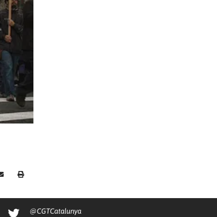
@CGTCatalunya