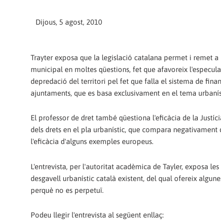
Dijous, 5 agost, 2010
Trayter exposa que la legislació catalana permet i remet a
municipal en moltes qüestions, fet que afavoreix l'especulac
depredació del territori pel fet que falla el sistema de fin
ajuntaments, que es basa exclusivament en el tema urbanís
El professor de dret també qüestiona l'eficàcia de la Justíc
dels drets en el pla urbanístic, que compara negativament
l'eficàcia d'alguns exemples europeus.
L'entrevista, per l'autoritat acadèmica de Tayler, exposa les
desgavell urbanístic català existent, del qual ofereix algun
perquè no es perpetuï.
Podeu llegir l'entrevista al següent enllaç: