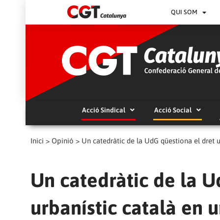
QUI SOM
Acció Sindical
Acció Social
Inici
>
Opinió
>
Un catedràtic de la UdG qüestiona el dret u
Un catedràtic de la U
urbanístic català en u