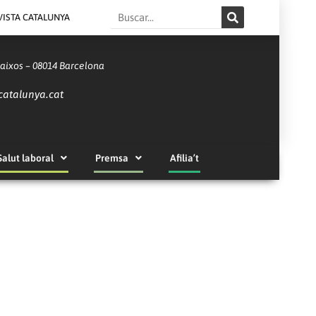
Search
VISTA CATALUNYA
Baixos – 08014 Barcelona
catalunya.cat
Salut laboral
Premsa
Afilia’t