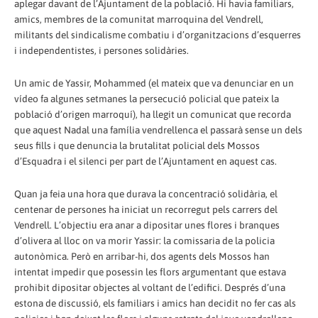
aplegar davant de l’Ajuntament de la població. Hi havia familiars,
amics, membres de la comunitat marroquina del Vendrell,
militants del sindicalisme combatiu i d’organitzacions d’esquerres
i independentistes, i persones solidàries.
Un amic de Yassir, Mohammed (el mateix que va denunciar en un
vídeo fa algunes setmanes la persecució policial que pateix la
població d’origen marroquí), ha llegit un comunicat que recorda
que aquest Nadal una família vendrellenca el passarà sense un dels
seus fills i que denuncia la brutalitat policial dels Mossos
d’Esquadra i el silenci per part de l’Ajuntament en aquest cas.
Quan ja feia una hora que durava la concentració solidària, el
centenar de persones ha iniciat un recorregut pels carrers del
Vendrell. L’objectiu era anar a dipositar unes flores i branques
d’olivera al lloc on va morir Yassir: la comissaria de la policia
autonòmica. Però en arribar-hi, dos agents dels Mossos han
intentat impedir que posessin les flors argumentant que estava
prohibit dipositar objectes al voltant de l’edifici. Després d’una
estona de discussió, els familiars i amics han decidit no fer cas als