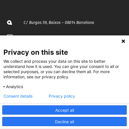
C/ Burgos 59, Baixos – 08014 Barcelona
spccc@
spcgtcatalunya.cat
935 120 481
Privacy on this site
We collect and process your data on this site to better
understand how it is used. You can give your consent to all or
@CGTCatalunya
selected purposes, or you can decline them all. For more
information, see our privacy policy.
cgtcatalunya
Analytics
CGTCatalunya
Consent details
Privacy policy
cgtcatalunya
Accept all
Decline all
Desenvolupat per