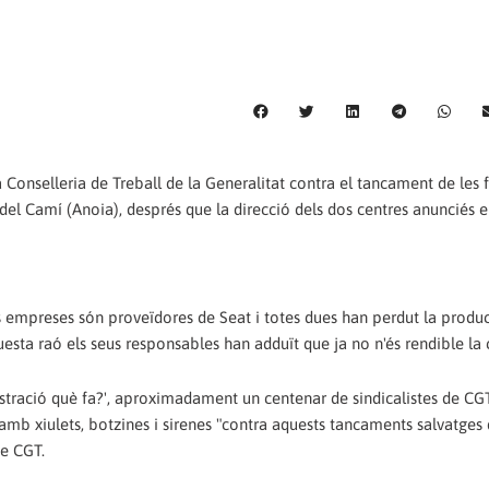
 Conselleria de Treball de la Generalitat contra el tancament de les 
el Camí (Anoia), després que la direcció dels dos centres anunciés e
mpreses són proveïdores de Seat i totes dues han perdut la produc
questa raó els seus responsables han adduït que ja no n'és rendible la 
istració què fa?', aproximadament un centenar de sindicalistes de CG
amb xiulets, botzines i sirenes "contra aquests tancaments salvatges 
de CGT.