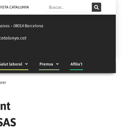
Search
VISTA CATALUNYA
Baixos – 08014 Barcelona
catalunya.cat
Salut laboral
Premsa
Afilia’t
hrer
nt
 SAS