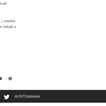
n alt
 i, mentre
r treball a
@CGTCatalunya
cgtcatalunya