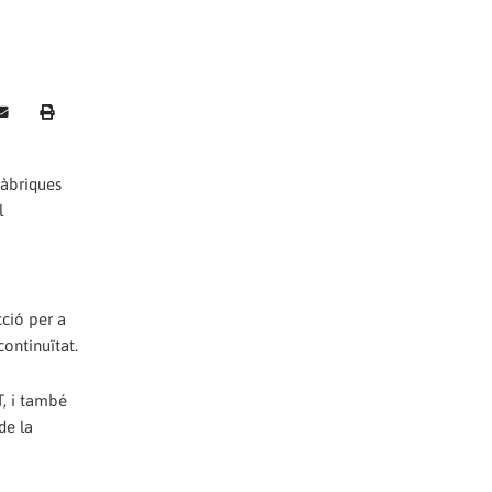
fàbriques
l
ció per a
continuïtat.
T, i també
de la