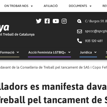
ON TROBAR-NOS
AFILIACIÓ
DOCUMENTS
RE
C/ Burgos 59, 
spccc@
spcgt
935 120 481
Formació
Acció Feminista LGTBIQ+
Jurídica
 davant de la Conselleria de Treball pel tancament de SAS i Copo Fe
lladors es manifesta dava
Treball pel tancament de