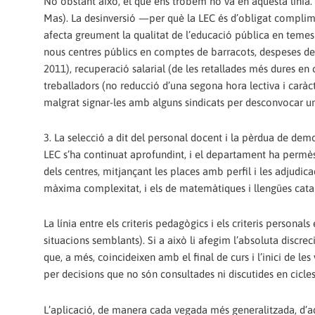
No obstant això, el que ens trobem no va en aquesta línia.
Mas). La desinversió —per què la LEC és d’obligat complim
afecta greument la qualitat de l’educació pública en temes
nous centres públics en comptes de barracots, despeses de
2011), recuperació salarial (de les retallades més dures en 
treballadors (no reducció d’una segona hora lectiva i caràct
malgrat signar-les amb alguns sindicats per desconvocar u
3. La selecció a dit del personal docent i la pèrdua de democ
LEC s’ha continuat aprofundint, i el departament ha permès i
dels centres, mitjançant les places amb perfil i les adjudic
màxima complexitat, i els de matemàtiques i llengües catal
La línia entre els criteris pedagògics i els criteris person
situacions semblants). Si a això li afegim l’absoluta discre
que, a més, coincideixen amb el final de curs i l’inici de
per decisions que no són consultades ni discutides en cicles,
L’aplicació, de manera cada vegada més generalitzada, d’aque