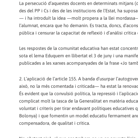
La persecució d’aquestes docents en determinats mitjans (do
des del PP i Cs i des de les institucions de l’Estat, ha su
— i ha introduït la idea —molt propera a la llei mordass
l’alumnat, encara que ho demanin. Es tracta, doncs, d’aconse
pública i censurar la capacitat de reflexió i d’anàlisi crít
Les respostes de la comunitat educativa han estat concentr
sota el lema Eduquem en llibertat el 3 de juny i una manife
publicades a les xarxes acompanyades de la frase «Jo tamb
2. L’aplicació de l’article 155. A banda d’usurpar l’autogo
això, no la més comentada i criticada— ha estat la renovaci
És evident que la convulsió política, la repressió i l’aplic
complicat molt la tasca de la Generalitat en matèria educat
voluntat i criteris per tirar endavant polítiques educatives
Bolonya) i que fomentin un model educatiu fermament anco
compensadora, de qualitat i crítica.