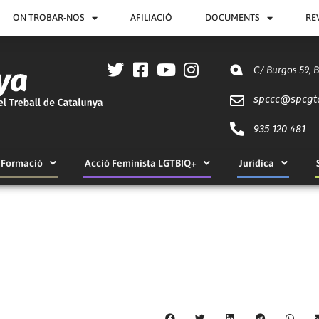
ON TROBAR-NOS
AFILIACIÓ
DOCUMENTS
RE
C/ Burgos 59, 
spccc@
spcgt
935 120 481
Formació
Acció Feminista LGTBIQ+
Jurídica