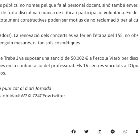
s públics, no només pel que fa al personal docent, sinó també envers
de forta disciplina i manca de crítica i participació voluntària. En def
s totalment constructives poden ser motius de no reclamació per al cu
ors). La renovació dels concerts es va fer en l’etapa del 155; no obst
enguin mesures, ni tan sols cosmètiques.
 Treball va suposar una sanció de 50.002 € a l’escola Viaró per disc
nes en la contractació del professorat. Els 16 centres vinculats a l’Op
os.
 publicat al diari Jornada
rs-oblidar#.W2XL724CEow.twitter