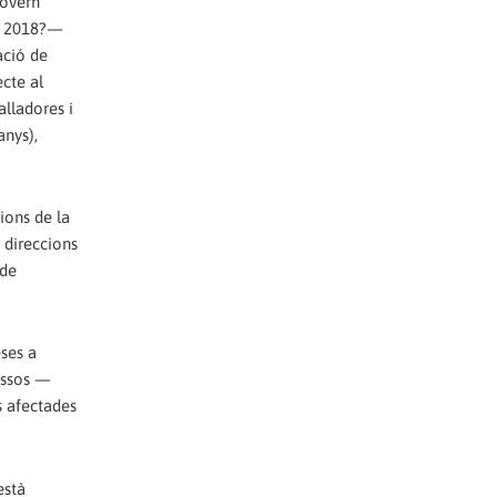
govern
de 2018?—
ació de
cte al
alladores i
anys),
cions de la
 direccions
 de
eses a
cessos —
s afectades
està