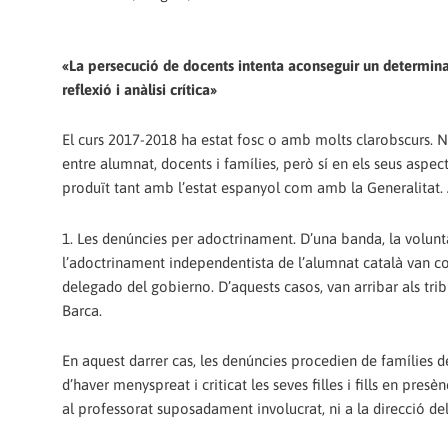
«La persecució de docents intenta aconseguir un determinat r
reflexió i anàlisi crítica»
El curs 2017-2018 ha estat fosc o amb molts clarobscurs. No 
entre alumnat, docents i famílies, però sí en els seus aspect
produït tant amb l’estat ­espanyol com amb la Generalitat. A
1. Les denúncies per adoctrinament. D’una banda, la voluntat d
l’adoctrinament independentista de l’alumnat català van co
delegado del gobierno. D’aquests casos, van arribar als trib
Barca.
En aquest darrer cas, les denúncies procedien de famílies d
d’haver menyspreat i criticat les seves filles i fills en pre
al professorat suposadament involucrat, ni a la direcció del