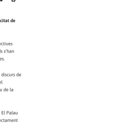
citat de
ectives
ds s’han
es.
l discurs de
el
u de la
 El Palau
irectament