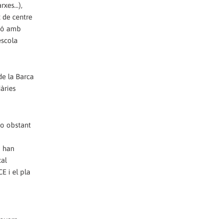
xes...),
t de centre
sió amb
escola
de la Barca
àries
no obstant
) han
cal
E i el pla