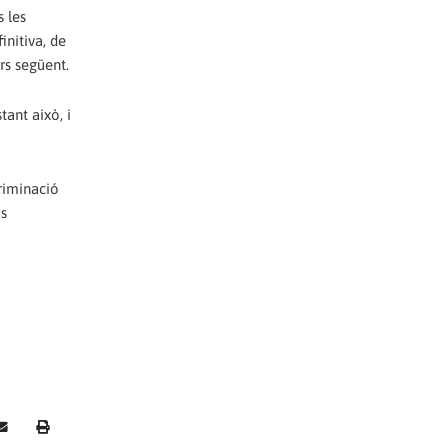
 les
initiva, de
rs següent.
ant això, i
riminació
us