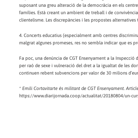
suposant una greu alteració de la democràcia en els centre
famílies. Està creant un ambient de treball i de convivència 
clientelisme. Les discrepàncies i les propostes alternative
4. Concerts educatius (especialment amb centres discriminad
malgrat algunes promeses, res no sembla indicar que es pr
Fa poc, una denúncia de CGT Ensenyament a la Inspecció de
per raó de sexe i vulneració del dret a la igualtat de les do
continuen rebent subvencions per valor de 30 milions d’eur
* Emili Cortavitarte és militant de CGT Ensenyament. Article
https://www.diarijornada.coop/actualitat/20180804/un-cu