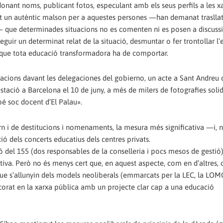
nant noms, publicant fotos, especulant amb els seus perfils a les xar
posat un autèntic malson per a aquestes persones —han demanat traslla
a— que determinades situacions no es comenten ni es posen a discus
guir un determinat relat de la situació, desmuntar o fer trontollar l’
ica que tota educació transformadora ha de comportar.
acions davant les delegaciones del gobierno, un acte a Sant Andreu 
stació a Barcelona el 10 de juny, a més de milers de fotografies solid
é soc docent d’El Palau».
vern i de destitucions i nomenaments, la mesura més significativa —i, 
ó dels concerts educatius dels centres privats.
ació del 155 (dos responsables de la conselleria i pocs mesos de gestió
iva. Però no és menys cert que, en aquest aspecte, com en d’altres, 
 que s’allunyin dels models neoliberals (emmarcats per la LEC, la LOMC
rat en la xarxa pública amb un projecte clar cap a una educació