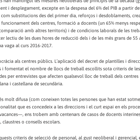
 S’han mantingut les mesures neoliberals de principis de la dècada (
ent i desplegament, excepte en la despesa del 6% del PIB a partir 
 com substitucions des del primer dia, reforços i desdoblaments, cre
 funcionament dels centres, formació a docents (un 65% menys respe
comparació amb altres territoris) i de condicions laborals de les treb
er lectiu de les dues hores de reducció dels i de les més grans de 55 
na vaga al curs 2016-2017.
ràcia als centres públics. L’aplicació del decret de plantilles i direc
 fomentat el nombre de llocs de treball escollits sota criteris de les
ades per entrevistes que afecten qualsevol lloc de treball dels centres
ana i castellana de secundària.
als és molt difusa (com coneixen totes les persones que han estat sotm
cionalitat que es concedeix a les direccions i el curt espai en els pro
 les vacances—, ens trobem amb centenars de casos de docents interine
 claustres o consells escolars.
sts criteris de selecció de personal, al gust neoliberal i gerencial, 