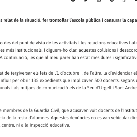
elat de la situació, fer trontollar l’escola pública i censurar la capa
des del punt de vista de les activitats i les relacions educatives i af
es més institucionals. I diguem-ho clar: aquestes col·lisions i desacor
 continuació, les que al meu ­parer han estat més dures i sig­nificativ
e tergiversar els fets de l’1 d’octubre i, de l’altra, la d’evidenciar e
nfluir per obrir 135 expedients que implicaven 500 docents, segons 
unals i als mitjans de comunicació els de la Seu d’Urgell i Sant Andre
e membres de la Guardia Civil, que acusaven vuit docents de l’Institut
sència de la resta d’alumnes. Aquestes denúncies no es van vehicular d
 centre, ni a la inspecció educativa.