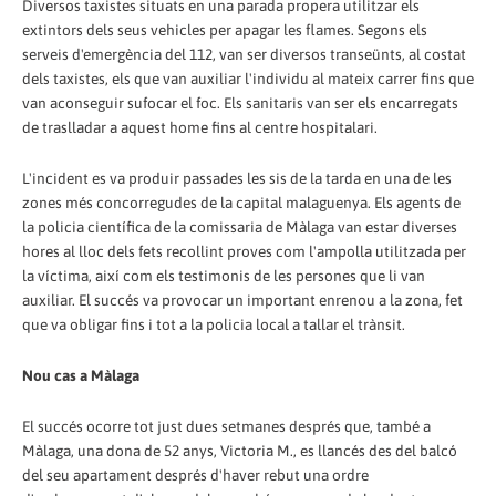
Diversos taxistes situats en una parada propera utilitzar els
extintors dels seus vehicles per apagar les flames. Segons els
serveis d'emergència del 112, van ser diversos transeünts, al costat
dels taxistes, els que van auxiliar l'individu al mateix carrer fins que
van aconseguir sufocar el foc. Els sanitaris van ser els encarregats
de traslladar a aquest home fins al centre hospitalari.
L'incident es va produir passades les sis de la tarda en una de les
zones més concorregudes de la capital malaguenya. Els agents de
la policia científica de la comissaria de Màlaga van estar diverses
hores al lloc dels fets recollint proves com l'ampolla utilitzada per
la víctima, així com els testimonis de les persones que li van
auxiliar. El succés va provocar un important enrenou a la zona, fet
que va obligar fins i tot a la policia local a tallar el trànsit.
Nou cas a Màlaga
El succés ocorre tot just dues setmanes després que, també a
Màlaga, una dona de 52 anys, Victoria M., es llancés des del balcó
del seu apartament després d'haver rebut una ordre