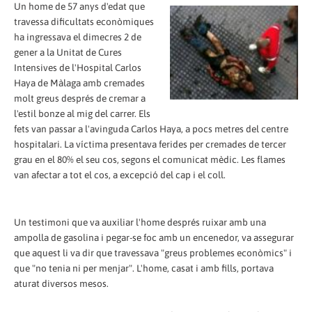
Un home de 57 anys d'edat que
travessa dificultats econòmiques
ha ingressava el dimecres 2 de
gener a la Unitat de Cures
Intensives de l'Hospital Carlos
Haya de Màlaga amb cremades
molt greus després de cremar a
l'estil bonze al mig del carrer. Els
fets van passar a l'avinguda Carlos Haya, a pocs metres del centre
hospitalari. La víctima presentava ferides per cremades de tercer
grau en el 80% el seu cos, segons el comunicat mèdic. Les flames
van afectar a tot el cos, a excepció del cap i el coll.
Un testimoni que va auxiliar l'home després ruixar amb una
ampolla de gasolina i pegar-se foc amb un encenedor, va assegurar
que aquest li va dir que travessava "greus problemes econòmics" i
que "no tenia ni per menjar". L'home, casat i amb fills, portava
aturat diversos mesos.