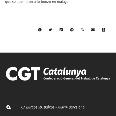
que-se-quemaron-a-lo-bonzo-en-malaga
C/ Burgos 59, Baixos – 08014 Barcelona