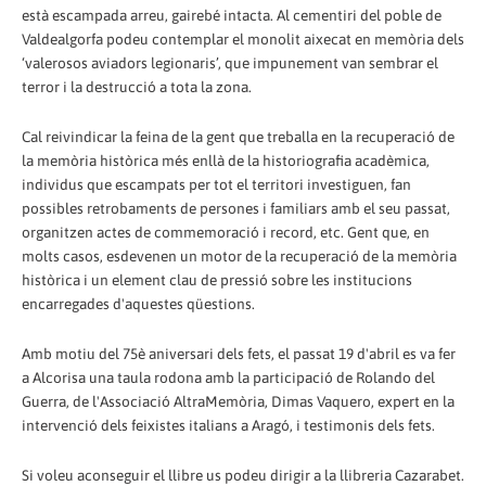
està escampada arreu, gairebé intacta. Al cementiri del poble de
Valdealgorfa podeu contemplar el monolit aixecat en memòria dels
‘valerosos aviadors legionaris’, que impunement van sembrar el
terror i la destrucció a tota la zona.
Cal reivindicar la feina de la gent que treballa en la recuperació de
la memòria històrica més enllà de la historiografia acadèmica,
individus que escampats per tot el territori investiguen, fan
possibles retrobaments de persones i familiars amb el seu passat,
organitzen actes de commemoració i record, etc. Gent que, en
molts casos, esdevenen un motor de la recuperació de la memòria
històrica i un element clau de pressió sobre les institucions
encarregades d'aquestes qüestions.
Amb motiu del 75è aniversari dels fets, el passat 19 d'abril es va fer
a Alcorisa una taula rodona amb la participació de Rolando del
Guerra, de l'Associació AltraMemòria, Dimas Vaquero, expert en la
intervenció dels feixistes italians a Aragó, i testimonis dels fets.
Si voleu aconseguir el llibre us podeu dirigir a la llibreria Cazarabet.