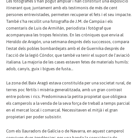
Les fotografies s'han pogut ampliar i han constituït una exposició
itinerant que, juntament amb els testimonis de més de cent
persones entrevistades, permeten recuperar el fets i el seu impacte.
També s'ha recollit una fotografia de J.M. de Campúa i els
comentaris de Luis de Armiñán, periodista i fotògraf que
acompanyava les tropes feixistes. En les cròniques que envia al
Heraldo de Aragón
, una setmana després dels successos, compara
l'estat dels pobles bombardejats amb el de Guernika després de
l'acció de la legió Cóndor, que també va tenir el suport de l'aviació
italiana. La majoria de les cases estaven fetes de materials humils:
adob, canyís, guix i bigues de fusta...
La zona del Baix Aragó estava constituïda per una societat rural, de
terres poc fèrtils i misèria generalitzada, amb un gran contrast
entre pobres i rics. Predominava la petita propietat que obligava
els camperols a la venda de la seva força de treball a temps parcial
en el mercat local i comarcal. Necessitaven el mitjà i el gran
propietari per poder subsistir.
Com els llauradors de Galícia o de Navarra, en aquest camperol
conviuen dues tendències: per una banda la consciència de