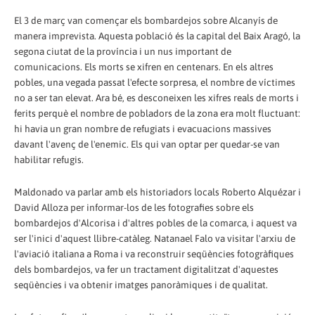
El 3 de març van començar els bombardejos sobre Alcanyís de
manera imprevista. Aquesta població és la capital del Baix Aragó, la
segona ciutat de la província i un nus important de
comunicacions. Els morts se xifren en centenars. En els altres
pobles, una vegada passat l'efecte sorpresa, el nombre de víctimes
no a ser tan elevat. Ara bé, es desconeixen les xifres reals de morts i
ferits perquè el nombre de pobladors de la zona era molt fluctuant:
hi havia un gran nombre de refugiats i evacuacions massives
davant l'avenç de l'enemic. Els qui van optar per quedar-se van
habilitar refugis.
Maldonado va parlar amb els historiadors locals Roberto Alquézar i
David Alloza per informar-los de les fotografies sobre els
bombardejos d'Alcorisa i d'altres pobles de la comarca, i aquest va
ser l'inici d'aquest llibre-catàleg. Natanael Falo va visitar l'arxiu de
l'aviació italiana a Roma i va reconstruir seqüències fotogràfiques
dels bombardejos, va fer un tractament digitalitzat d'aquestes
seqüències i va obtenir imatges panoràmiques i de qualitat.