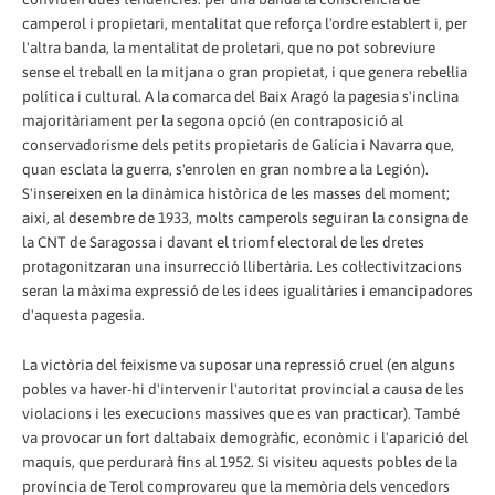
camperol i propietari, mentalitat que reforça l'ordre establert i, per
l'altra banda, la mentalitat de proletari, que no pot sobreviure
sense el treball en la mitjana o gran propietat, i que genera rebel·lia
política i cultural. A la comarca del Baix Aragó la pagesia s'inclina
majoritàriament per la segona opció (en contraposició al
conservadorisme dels petits propietaris de Galícia i Navarra que,
quan esclata la guerra, s'enrolen en gran nombre a la Legión).
S'insereixen en la dinàmica històrica de les masses del moment;
així, al desembre de 1933, molts camperols seguiran la consigna de
la CNT de Saragossa i davant el triomf electoral de les dretes
protagonitzaran una insurrecció llibertària. Les col·lectivitzacions
seran la màxima expressió de les idees igualitàries i emancipadores
d'aquesta pagesia.
La victòria del feixisme va suposar una repressió cruel (en alguns
pobles va haver-hi d'intervenir l'autoritat provincial a causa de les
violacions i les execucions massives que es van practicar). També
va provocar un fort daltabaix demogràfic, econòmic i l'aparició del
maquis, que perdurarà fins al 1952. Si visiteu aquests pobles de la
província de Terol comprovareu que la memòria dels vencedors