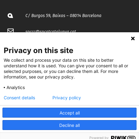
C/ Burgos 59, Baixos – 08014 Barcelona
spccc@
spcgtcatalunya.cat
935 120 481
Privacy on this site
We collect and process your data on this site to better
@CGTCatalunya
understand how it is used. You can give your consent to all or
selected purposes, or you can decline them all. For more
information, see our privacy policy.
cgtcatalunya
Analytics
CGTCatalunya
Consent details
Privacy policy
cgtcatalunya
Accept all
Decline all
Desenvolupat per
Powered by