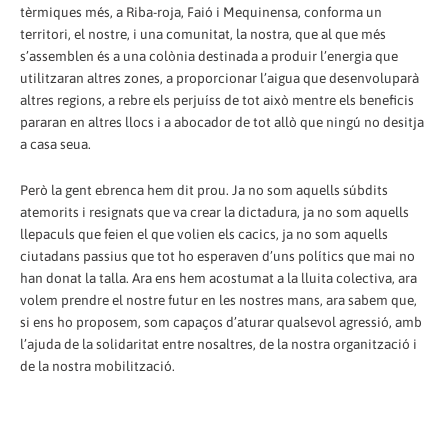
tèrmiques més, a Riba-roja, Faió i Mequinensa, conforma un
territori, el nostre, i una comunitat, la nostra, que al que més
s’assemblen és a una colònia destinada a produir l’energia que
utilitzaran altres zones, a proporcionar l’aigua que desenvoluparà
altres regions, a rebre els perjuíss de tot això mentre els beneficis
pararan en altres llocs i a abocador de tot allò que ningú no desitja
a casa seua.
Però la gent ebrenca hem dit prou. Ja no som aquells súbdits
atemorits i resignats que va crear la dictadura, ja no som aquells
llepaculs que feien el que volien els cacics, ja no som aquells
ciutadans passius que tot ho esperaven d’uns polítics que mai no
han donat la talla. Ara ens hem acostumat a la lluita colectiva, ara
volem prendre el nostre futur en les nostres mans, ara sabem que,
si ens ho proposem, som capaços d’aturar qualsevol agressió, amb
l’ajuda de la solidaritat entre nosaltres, de la nostra organització i
de la nostra mobilització.