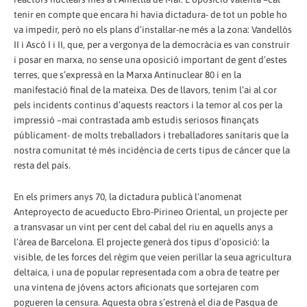
tenir en compte que encara hi havia dictadura- de tot un poble ho
va impedir, però no els plans d’instal·lar-ne més a la zona: Vandellòs
II i Ascó I i II, que, per a vergonya de la democràcia es van construir
i posar en marxa, no sense una oposició important de gent d’estes
terres, que s’expressà en la Marxa Antinuclear 80 i en la
manifestació final de la mateixa. Des de llavors, tenim l’ai al cor
pels incidents continus d’aquests reactors i la temor al cos per la
impressió –mai contrastada amb estudis seriosos finançats
públicament- de molts treballadors i treballadores sanitaris que la
nostra comunitat té més incidència de certs tipus de cáncer que la
resta del país.
En els primers anys 70, la dictadura publicà l’anomenat
Anteproyecto de acueducto Ebro-Pirineo Oriental, un projecte per
a transvasar un vint per cent del cabal del riu en aquells anys a
l’àrea de Barcelona. El projecte generà dos tipus d’oposició: la
visible, de les forces del règim que veien perillar la seua agricultura
deltaica, i una de popular representada com a obra de teatre per
una vintena de jóvens actors aficionats que sortejaren com
pogueren la censura. Aquesta obra s’estrenà el dia de Pasqua de