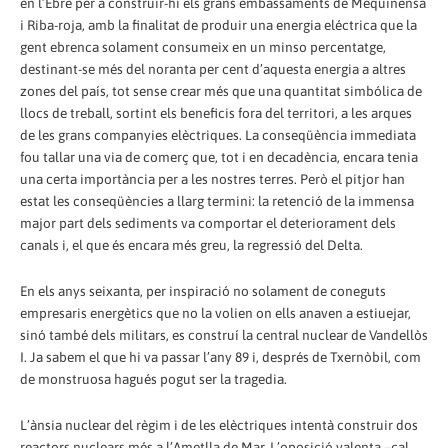
en l’Ebre per a construir-hi els grans embassaments de Mequinensa
i Riba-roja, amb la finalitat de produir una energia eléctrica que la
gent ebrenca solament consumeix en un minso percentatge,
destinant-se més del noranta per cent d’aquesta energia a altres
zones del país, tot sense crear més que una quantitat simbólica de
llocs de treball, sortint els beneficis fora del territori, a les arques
de les grans companyies elèctriques. La conseqüència immediata
fou tallar una via de comerç que, tot i en decadència, encara tenia
una certa importància per a les nostres terres. Però el pitjor han
estat les conseqüències a llarg termini: la retenció de la immensa
major part dels sediments va comportar el deteriorament dels
canals i, el que és encara més greu, la regressió del Delta.
En els anys seixanta, per inspiració no solament de coneguts
empresaris energètics que no la volien on ells anaven a estiuejar,
sinó també dels militars, es construí la central nuclear de Vandellòs
I. Ja sabem el que hi va passar l’any 89 i, després de Txernòbil, com
de monstruosa hagués pogut ser la tragedia.
L’ànsia nuclear del règim i de les elèctriques intentà construir dos
reactors nuclears més a l’Ametlla de Mar. L’oposició valenta –cal