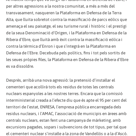
per altres agressions a la nostra comunitat, a més a més del
transvasament, nasqueren la Plataforma en Defensa de la Terra
Alta, que lluita sobretot contra la massificació de parcs eòlics que
amenaça el seu paisatge, el seu turisme rural i històric i el prestigi
de la seua Denominació d’Origen, i la Plataforma en Defensa de la
Ribera d’Ebre, que lluità amb èxit contra la massificació eòlica i
contra la térmica d’Enron i que s’integrà en la Plataforma en
Defensa de l’Ebre. Decebuda pels polítics, fins i tot pels sortits de
les seues pròpies files, la Plataforma en Defensa de la Ribera d’Ebre
es va dissoldre.
Després, arribà una nova agressió: la pretensió d’instal·lar el
cementeri que acollirà tots els residus de totes les centrals
nuclears espanyoles a les nostres terres. Encara que la comissió
interministerial creada a l’efecte diu que és apte el 95 per cent del
territori de l’estat, ENRESA, l’empresa pública encarregada dels
residus nuclears, i l’AMAC, l’associació de municipis en àrees amb
centrals nuclears, estan fent una campanya de màrketing, amb
excursions pagades, sopars i subvencions de tot tipus, per tal que
el cementeri nuclear s’instal·le a la zona de Vandellòs o a la d’Ascó.