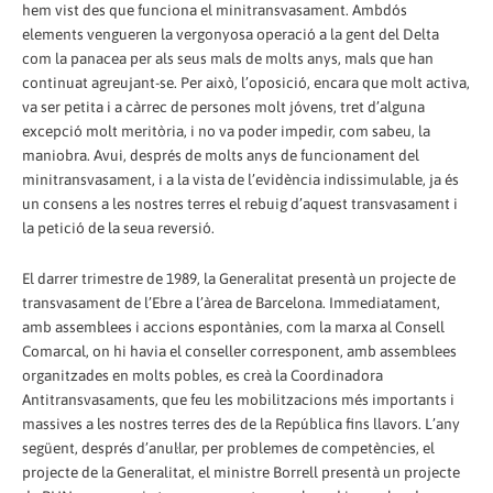
hem vist des que funciona el minitransvasament. Ambdós
elements vengueren la vergonyosa operació a la gent del Delta
com la panacea per als seus mals de molts anys, mals que han
continuat agreujant-se. Per això, l’oposició, encara que molt activa,
va ser petita i a càrrec de persones molt jóvens, tret d’alguna
excepció molt meritòria, i no va poder impedir, com sabeu, la
maniobra. Avui, després de molts anys de funcionament del
minitransvasament, i a la vista de l’evidència indissimulable, ja és
un consens a les nostres terres el rebuig d’aquest transvasament i
la petició de la seua reversió.
El darrer trimestre de 1989, la Generalitat presentà un projecte de
transvasament de l’Ebre a l’àrea de Barcelona. Immediatament,
amb assemblees i accions espontànies, com la marxa al Consell
Comarcal, on hi havia el conseller corresponent, amb assemblees
organitzades en molts pobles, es creà la Coordinadora
Antitransvasaments, que feu les mobilitzacions més importants i
massives a les nostres terres des de la República fins llavors. L’any
següent, després d’anul·lar, per problemes de competències, el
projecte de la Generalitat, el ministre Borrell presentà un projecte