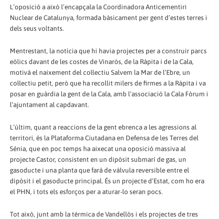
L’oposició a això l’encapçala la Coordinadora Anticementiri
Nuclear de Catalunya, formada bàsicament per gent d’estes terres i
dels seus voltants.
Mentrestant, la notícia que hi havia projectes per a construir parcs
eòlics davant de les costes de Vinaròs, de la Ràpita i de la Cala,
motivà el naixement del col·lectiu Salvem la Mar de l’Ebre, un
col·lectiu petit, però que ha recollit milers de firmes a la Ràpita i va
posar en guàrdia la gent de la Cala, amb l’associació la Cala Fòrum i
l’ajuntament al capdavant.
L’últim, quant a reaccions de la gent ebrenca a les agressions al
territori, és la Plataforma Ciutadana en Defensa de les Terres del
Sénia, que en poc temps ha aixecat una oposició massiva al
projecte Castor, consistent en un dipòsit submarí de gas, un
gasoducte i una planta que farà de válvula reversible entre el
dipòsit i el gasoducte principal. És un projecte d’Estat, com ho era
el PHN, i tots els esforços per a aturar-lo seran pocs.
Tot això, junt amb la térmica de Vandellòs i els projectes de tres