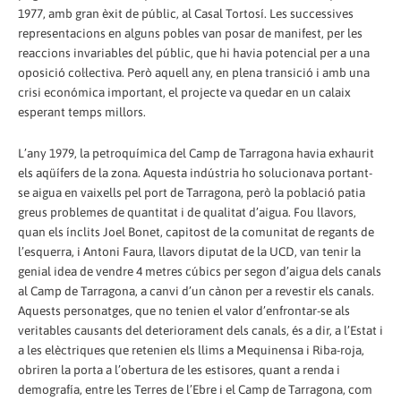
1977, amb gran èxit de públic, al Casal Tortosí. Les successives
representacions en alguns pobles van posar de manifest, per les
reaccions invariables del públic, que hi havia potencial per a una
oposició col·lectiva. Però aquell any, en plena transició i amb una
crisi económica important, el projecte va quedar en un calaix
esperant temps millors.
L’any 1979, la petroquímica del Camp de Tarragona havia exhaurit
els aqüífers de la zona. Aquesta indústria ho solucionava portant-
se aigua en vaixells pel port de Tarragona, però la població patia
greus problemes de quantitat i de qualitat d’aigua. Fou llavors,
quan els ínclits Joel Bonet, capitost de la comunitat de regants de
l’esquerra, i Antoni Faura, llavors diputat de la UCD, van tenir la
genial idea de vendre 4 metres cúbics per segon d’aigua dels canals
al Camp de Tarragona, a canvi d’un cànon per a revestir els canals.
Aquests personatges, que no tenien el valor d’enfrontar-se als
veritables causants del deteriorament dels canals, és a dir, a l’Estat i
a les elèctriques que retenien els llims a Mequinensa i Riba-roja,
obriren la porta a l’obertura de les estisores, quant a renda i
demografía, entre les Terres de l’Ebre i el Camp de Tarragona, com