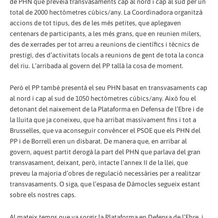
de PHN que preveia transvasaments cap al nord i cap al sud per un
total de 2000 hectòmetres cúbics/any. La Coordinadora organitzà
accions de tot tipus, des de les més petites, que aplegaven
centenars de participants, a les més grans, que en reunien milers,
des de xerrades per tot arreu a reunions de científics i tècnics de
prestigi, des d’activitats locals a reunions de gent de tota la conca
del riu. L’arribada al govern del PP tallà la cosa de moment.
Però el PP també presentà el seu PHN basat en transvasaments cap
al nord i cap al sud de 1050 hectòmetres cúbics/any. Això fou el
detonant del naixement de la Plataforma en Defensa de l’Ebre i de
la lluita que ja coneixeu, que ha arribat massivament fins i tot a
Brussel·les, que va aconseguir convèncer el PSOE que els PHN del
PP i de Borrell eren un disbarat. De manera que, en arribar al
govern, aquest partit derogà la part del PHN que parlava del gran
transvasament, deixant, però, intacte l’annex II de la llei, que
preveu la majoria d’obres de regulació necessàries per a realitzar
transvasaments. O siga, que l’espasa de Dàmocles segueix estant
sobre els nostres caps.
Al mateix temps que va sorgir la Plataforma en Defensa de l’Ebre, i