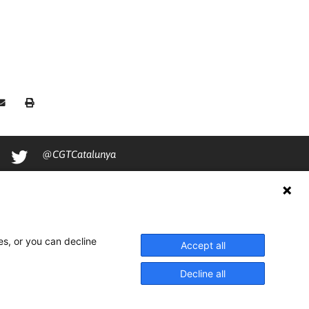
@CGTCatalunya
cgtcatalunya
CGTCatalunya
cgtcatalunya
es, or you can decline
Accept all
Decline all