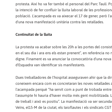
protesta. Així ho va fer també el personal del Parc Taulí. P
la intenció de fer confluir la lluita laboral de les professio
població. L'acampada es va aixecar el 17 de gener, però l'a
d'una nova manifestació unitària contra les retallades.
Continuïtat de la lluita
La protesta va acabar sobre les 20h a les portes del consisto
en el seu dia i ara ens els estan prenent”, en referència no 
digne. Finament es va anunciar la convocatòria d'una nova 
d'Esquadra van identificar sis manifestants.
Dues treballadores de l'hospital asseguraven ahir que la di
coneixem encara com es concretaran les noves retallades a
l'acampada perquè “ha servit com a punt de trobada entre 
l'assumpte hi hauria d'haver molta més gent mobilitzada. L
de treball i això es positiu”. La manifestació va ser secund
Veïns, el15-M de la ciutat, els Iaioflautes i els sindicats CGT