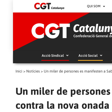
QUI SOM
Acció Sindical
Acció Social
Inici
>
Notícies
>
Un miler de persones es manifesten a Saba
Un miler de persones
contra la nova onada 