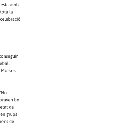
otesta amb
 tota la
 celebració
aconseguir
reball
s Mossos
 “No
loraven bé
etat de
 en grups
cions de