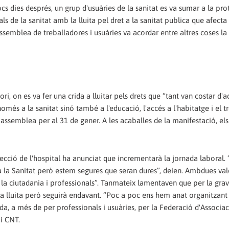
ocs dies després, un grup d'usuàries de la sanitat es va sumar a la pr
nals de la sanitat amb la lluita pel dret a la sanitat publica que afecta
ssemblea de treballadores i usuàries va acordar entre altres coses la
ri, on es va fer una crida a lluitar pels drets que “tant van costar d'
només a la sanitat sinó també a l'educació, l'accés a l'habitatge i el t
assemblea per al 31 de gener. A les acaballes de la manifestació, el
recció de l'hospital ha anunciat que incrementarà la jornada laboral.
 la Sanitat però estem segures que seran dures”, deien. Ambdues va
la ciutadania i professionals”. Tanmateix lamentaven que per la grav
a lluita però seguirà endavant. “Poc a poc ens hem anat organitzant
ada, a més de per professionals i usuàries, per la Federació d'Associa
 i CNT.