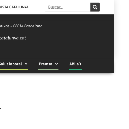
Search
VISTA CATALUNYA
Baixos – 08014 Barcelona
catalunya.cat
Salut laboral
Premsa
Afilia’t
l