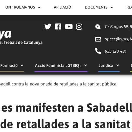
ON TROBAR-NOS
AFILIACIÓ
DOCUMENTS
RE
C/ Burgos 59, 
spccc@
spcgt
935 120 481
Formació
Acció Feminista LGTBIQ+
Jurídica
dell contra la nova onada de retallades a la sanitat pública
 es manifesten a Sabadel
de retallades a la sanitat