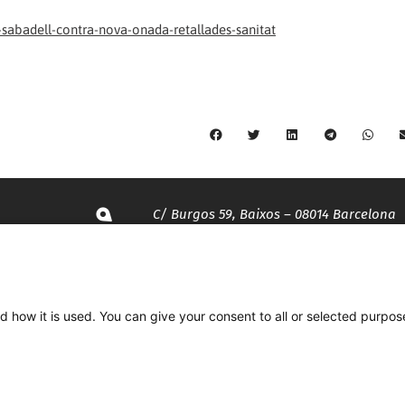
-sabadell-contra-nova-onada-retallades-sanitat
C/ Burgos 59, Baixos – 08014 Barcelona
spccc@
spcgtcatalunya.cat
d how it is used. You can give your consent to all or selected purpos
935 120 481
Desenvolupat per