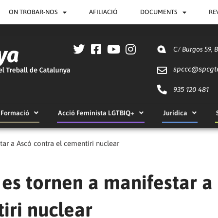
ON TROBAR-NOS
AFILIACIÓ
DOCUMENTS
RE
C/ Burgos 59, 
spccc@
spcgt
935 120 481
Formació
Acció Feminista LGTBIQ+
Jurídica
ar a Ascó contra el cementiri nuclear
es tornen a manifestar a
iri nuclear