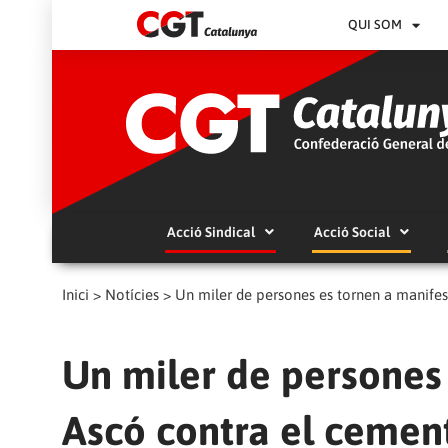
QUI SOM
Acció Sindical
Acció Social
Inici
>
Notícies
>
Un miler de persones es tornen a manifest
Un miler de persones 
Ascó contra el cement