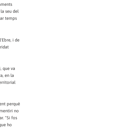
laments
la seu del
yar temps
'Ebre, i de
ridat
i, que va
a, en la
rritorial
gent perquè
mentiri no
r. "Si fos
 que ho