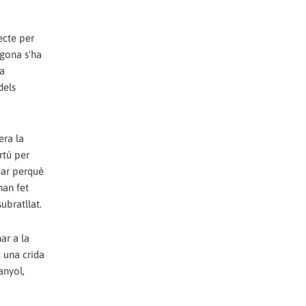
ecte per
egona s'ha
la
dels
era la
rtú per
ear perquè
han fet
ubratllat.
ar a la
t una crida
anyol,