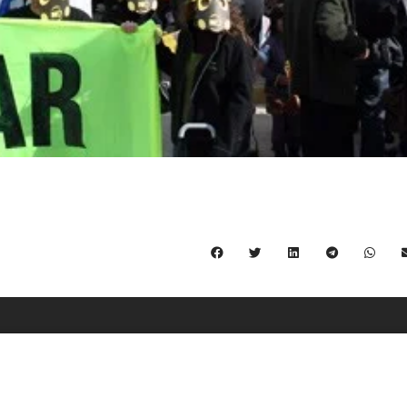
C/ Burgos 59, Baixos – 08014 Barcelona
spccc@
spcgtcatalunya.cat