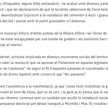
os d'Esquadra -alguns d'ells antiavalots-, ha acabat amb diversos par
ó i que les declaracions de que la localitat valenciana de Zarra serà 
desmobilitzar l'oposició a la instal·lació del cementiri a Ascó i guan
la decisió i pactar amb el partit guanyador a Catalunya.
x municipi d'Ascó, d'altres pobles de la Ribera d'Ebre i les Terres de l
a estat encapçalada per una banda de grallers i els assistents han c
ap al reactor'.
 Vernet, activista implicada en diversos moviments socials del territor
r valer la resolució que va aprovar el Parlament en aquesta legislatur
 de Catalunya”. Va seguir el fil d'aquestes paraules el coordinador te
ar els ànims repetint amb convicció que “No passaran”.
ent l'assistència a la manifestació, ja que "costa molt mobilitzar la 
iant el nom de Zarra, que no és cert, i la gent ja es pensa que el ce
pi riberenc continua sent un candidat per acollir la instal·lació nuclea
 campanya electoral per deixar tranquils a Montilla i Mas. És inviable