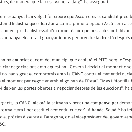
res, de manera que la cosa va per a llarg", ha assegurat.
vern espanyol han volgut fer creure que Ascó no és el candidat predil
inisteri d'Indústria que situa Zarra com a primera opció i Ascó com a s
document polític disfressat d'informe tècnic que busca desmobilitzar 
a campanya electoral i guanyar temps per prendre la decisió després 
no ha anunciat el nom del municipi que acollirà el MTC perquè "esp
iniciar negociacions amb aquest nou Govern i decidir el moment opo
iU no han signat el compromís amb la CANC contra el cementiri nucl
el moment per negociar amb el govern de l'Estat". "Mas i Montilla 
xí deixen les portes obertes a negociar després de les eleccions", ha s
ergents, la CANC iniciarà la setmana vinent una campanya per deman
 forma clara i per escrit el cementiri nuclear". A banda, Saladié ha fe
oc el pròxim dissabte a Tarragona, on el vicepresident del govern esp
SC.