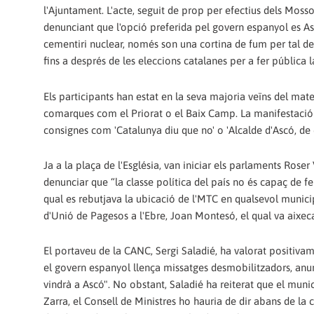
l'Ajuntament. L'acte, seguit de prop per efectius dels Moss
denunciant que l'opció preferida pel govern espanyol es Asc
cementiri nuclear, només son una cortina de fum per tal de 
fins a després de les eleccions catalanes per a fer pública 
Els participants han estat en la seva majoria veïns del matei
comarques com el Priorat o el Baix Camp. La manifestació h
consignes com 'Catalunya diu que no' o 'Alcalde d'Ascó, de c
Ja a la plaça de l'Església, van iniciar els parlaments Roser
denunciar que “la classe política del país no és capaç de fe
qual es rebutjava la ubicació de l'MTC en qualsevol municipi
d'Unió de Pagesos a l'Ebre, Joan Montesó, el qual va aixec
El portaveu de la CANC, Sergi Saladié, ha valorat positivam
el govern espanyol llença missatges desmobilitzadors, anunc
vindrà a Ascó". No obstant, Saladié ha reiterat que el munici
Zarra, el Consell de Ministres ho hauria de dir abans de la