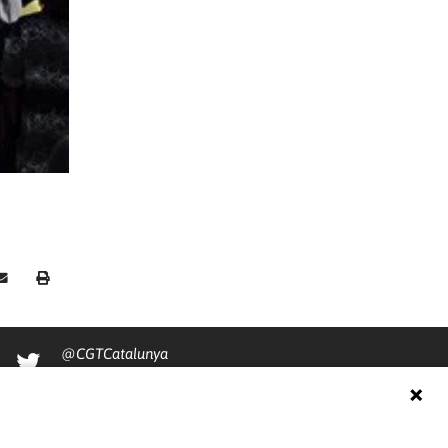
@CGTCatalunya
cgtcatalunya
CGTCatalunya