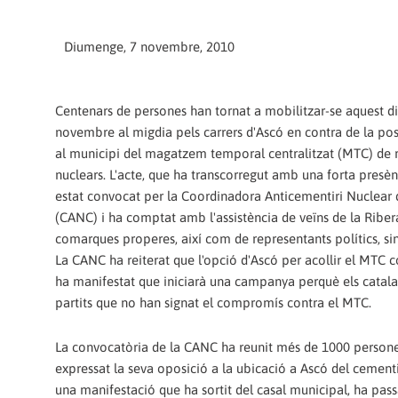
Diumenge, 7 novembre, 2010
Centenars de persones han tornat a mobilitzar-se aquest 
novembre al migdia pels carrers d'Ascó en contra de la pos
al municipi del magatzem temporal centralitzat (MTC) de 
nuclears. L'acte, que ha transcorregut amb una forta presènc
estat convocat per la Coordinadora Anticementiri Nuclear
(CANC) i ha comptat amb l'assistència de veïns de la Ribera
comarques properes, així com de representants polítics, sind
La CANC ha reiterat que l'opció d'Ascó per acollir el MTC c
ha manifestat que iniciarà una campanya perquè els catala
partits que no han signat el compromís contra el MTC.
La convocatòria de la CANC ha reunit més de 1000 person
expressat la seva oposició a la ubicació a Ascó del cementi
una manifestació que ha sortit del casal municipal, ha passa