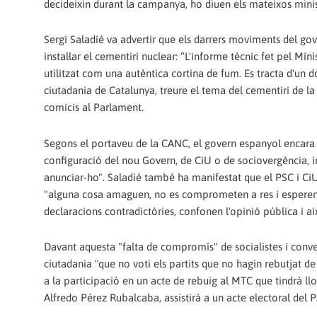
decideixin durant la campanya, ho diuen els mateixos minist
Sergi Saladié va advertir que els darrers moviments del go
instal·lar el cementiri nuclear: “L'informe tècnic fet pel M
utilitzat com una autèntica cortina de fum. Es tracta d'un 
ciutadania de Catalunya, treure el tema del cementiri de l
comicis al Parlament.
Segons el portaveu de la CANC, el govern espanyol encara 
configuració del nou Govern, de CiU o de sociovergència, 
anunciar-ho". Saladié també ha manifestat que el PSC i C
"alguna cosa amaguen, no es comprometen a res i esperen 
declaracions contradictòries, confonen l'opinió pública i ai
Davant aquesta "falta de compromís" de socialistes i conv
ciutadania "que no voti els partits que no hagin rebutjat de
a la participació en un acte de rebuig al MTC que tindrà ll
Alfredo Pérez Rubalcaba, assistirà a un acte electoral del P