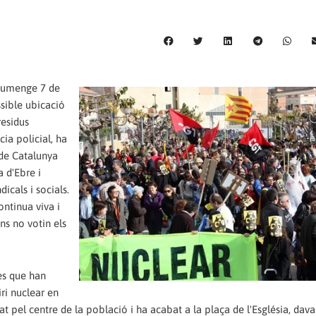
diumenge 7 de
sible ubicació
residus
ia policial, ha
 de Catalunya
 d'Ebre i
icals i socials.
ontinua viva i
ns no votin els
es que han
ri nuclear en
t pel centre de la població i ha acabat a la plaça de l'Església, dava