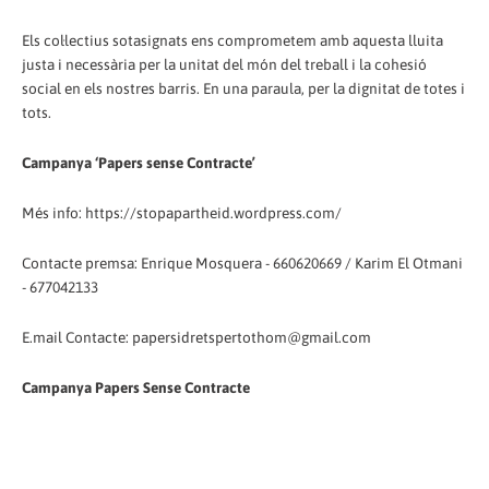
Els col·lectius sotasignats ens comprometem amb aquesta lluita
justa i necessària per la unitat del món del treball i la cohesió
social en els nostres barris. En una paraula, per la dignitat de totes i
tots.
Campanya ‘Papers sense Contracte’
Més info: https://stopapartheid.wordpress.com/
Contacte premsa: Enrique Mosquera - 660620669 / Karim El Otmani
- 677042133
E.mail Contacte: papersidretspertothom@gmail.com
Campanya Papers Sense Contracte