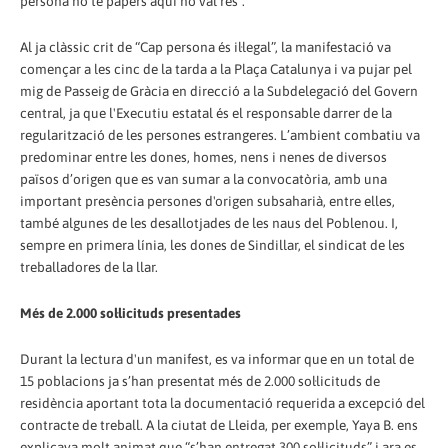
persona no té papers aquí no val res”.
Al ja clàssic crit de “Cap persona és il·legal”, la manifestació va
començar a les cinc de la tarda a la Plaça Catalunya i va pujar pel
mig de Passeig de Gràcia en direcció a la Subdelegació del Govern
central, ja que l'Executiu estatal és el responsable darrer de la
regularització de les persones estrangeres. L’ambient combatiu va
predominar entre les dones, homes, nens i nenes de diversos
països d’origen que es van sumar a la convocatòria, amb una
important presència persones d'origen subsaharià, entre elles,
també algunes de les desallotjades de les naus del Poblenou. I,
sempre en primera línia, les dones de Sindillar, el sindicat de les
treballadores de la llar.
Més de 2.000 sol·licituds presentades
Durant la lectura d'un manifest, es va informar que en un total de
15 poblacions ja s’han presentat més de 2.000 sol·licituds de
residència aportant tota la documentació requerida a excepció del
contracte de treball. A la ciutat de Lleida, per exemple, Yaya B. ens
explicava molt animat que “s’han entregat 300 sol·licituds” i ara es