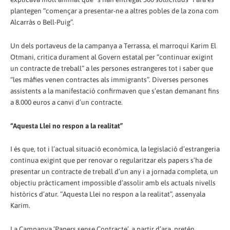
plantegen “començar a presentar-ne a altres pobles de la zona com
Alcarràs o Bell-Puig”.
Un dels portaveus de la campanya a Terrassa, el marroquí Karim El
Otmani, critica durament al Govern estatal per “continuar exigint
un contracte de treball” a les persones estrangeres tot i saber que
“les màfies venen contractes als immigrants”. Diverses persones
assistents a la manifestació confirmaven que s’estan demanant fins
a 8.000 euros a canvi d’un contracte.
“Aquesta Llei no respon a la realitat”
I és que, tot i l’actual situació econòmica, la legislació d’estrangeria
continua exigint que per renovar o regularitzar els papers s’ha de
presentar un contracte de treball d’un any i a jornada completa, un
objectiu pràcticament impossible d’assolir amb els actuals nivells
històrics d’atur. “Aquesta Llei no respon a la realitat”, assenyala
Karim.
La Campanya ‘Papers sense Contracte’, a partir d’ara, pretén