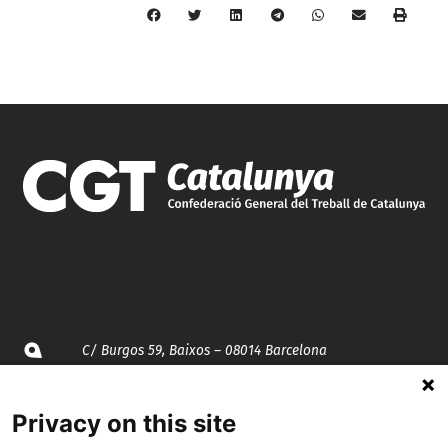
C/ Burgos 59, Baixos – 08014 Barcelona
spccc@
spcgtcatalunya.cat
Privacy on this site
935 120 481