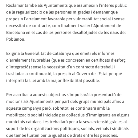
Reclamar també als Ajuntaments que assumeixin l’interès públic
de la regularització de les persones migrades i demanar que
proposin l’arrelament favorable per vulnerabilitat social i sense
necessitat de contracte, com finalment va fer l’Ajuntament de
Barcelona en el cas de les persones desallotjades de les naus del
Poblenou.
Exigir a la Generalitat de Catalunya que emeti els informes
d’arrelament favorables (que es concreten en certificats d’esforç
d’integració) sense la necessitat d’un contracte de treball i
traslladar, a continuació, la pressió al Govern de l’Estat perquè
interpreti la Llei amb la major flexibilitat possible.
Per a arribar a aquests objectius s’impulsarà la presentació de
mocions als Ajuntaments per part dels grups municipals afins a
aquesta campanya però, sobretot, es continuarà amb la
mobilització social iniciada per col·lectius d’immigrants en alguns
municipis catalans i es treballarà per a la seva extensió gràcies al
suport de les organitzacions polítiques, socials, veïnals i sindicals
que també lluiten per la igualtat de drets entre les persones.