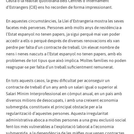
Ceuta o la realitat quotidiana dels Centres d’Internament
d’Estrangers (CIE) ens ho recorden de forma impressionant.
En aquestes circumstàncies, la Llei d’Estrangeria mostra les seves
facetes més perverses. Persones amb molts anys de residència a
l’Estat espanyol no tenen papers, ja sigui perquè mai van poder
accedir a ells o perquè després de diverses renovacions els van
perdre per falta d’un contracte de treball. Un elevat nombre de
nens i nenes nascuts a l’Estat espanyol no tenen papers, amb els
problemes de tot tipus que això implica. Moltes famílies no poden
reagrupar-se per falta d’un treball suficientment remunerat.
En tots aquests casos, la greu dificultat per aconseguir un
contracte de treball d’un any amb un salari igual o superior al
Salari Mínim Interprofessional en còmput anual, en un país amb
diversos milions de desocupats, i amb una creixent economia
submergida, constitueix el principal obstacle per a la
regularització d’aquestes persones. Aquesta irregularitat
administrativa aboca a moltes persones a una greu exclusió social
fent-los més vulnerables a l’explotació laboral a l’economia
submergida, a la dependència de les màfies que venen contractes