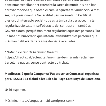
continuar treballant per estendre la xarxa de municipis on s’han
aprovat mocions que obren el camí a aquesta reivindicació. A més,
seguirà pressionant la Generalitat perquè emeti un Certificat
d’esforç d’integració social –que es la única via per accedir a la
regularització saltant-se l’obstacle del contracte– i també al
Govern estatal perquè finalment regularitzi aquestes persones. Tot
un laberint burocràtic que intenta invisibilitzar les persones que
més han patit els darrers anys de crisi i retallades.
* Notícia extreta de la revista Directa.
https://directa.cat/actualitat/un-miler-de-migrants-reclamen-
barcelona-papers-sense-contracte-de-treball
Manifestació que la Campanya 'Papers sense Contracte' organitza
per DISSABTE 11 d'abril a les 17h a la Plaça Catalunya de Barcelona.
Us hi esperem.
Més info: https://stopapartheid.wordpress.com/