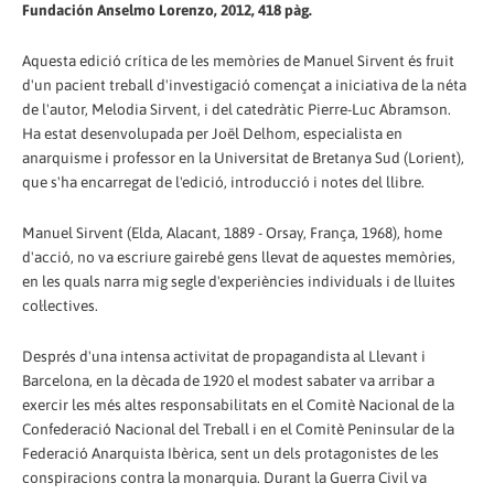
Fundación Anselmo Lorenzo, 2012, 418 pàg.
Aquesta edició crítica de les memòries de Manuel Sirvent és fruit
d'un pacient treball d'investigació començat a iniciativa de la néta
de l'autor, Melodia Sirvent, i del catedràtic Pierre-Luc Abramson.
Ha estat desenvolupada per Joël Delhom, especialista en
anarquisme i professor en la Universitat de Bretanya Sud (Lorient),
que s'ha encarregat de l'edició, introducció i notes del llibre.
Manuel Sirvent (Elda, Alacant, 1889 - Orsay, França, 1968), home
d'acció, no va escriure gairebé gens llevat de aquestes memòries,
en les quals narra mig segle d'experiències individuals i de lluites
col·lectives.
Després d'una intensa activitat de propagandista al Llevant i
Barcelona, en la dècada de 1920 el modest sabater va arribar a
exercir les més altes responsabilitats en el Comitè Nacional de la
Confederació Nacional del Treball i en el Comitè Peninsular de la
Federació Anarquista Ibèrica, sent un dels protagonistes de les
conspiracions contra la monarquia. Durant la Guerra Civil va