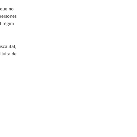
 que no
 persones
ot règim
scalitat,
lluita de