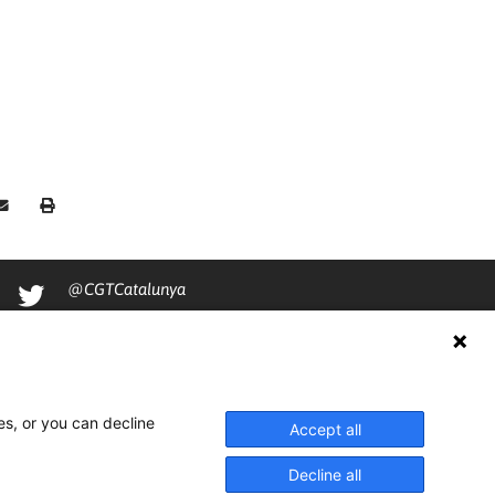
@CGTCatalunya
cgtcatalunya
CGTCatalunya
cgtcatalunya
es, or you can decline
Accept all
Decline all