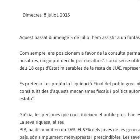
Dimecres, 8 juliol, 2015
Aquest passat diumenge 5 de juliol hem assistit a un fantàs
Com sempre, ens posicionem a favor de la consulta permanen
nosaltres, ningú pot decidir per nosaltres”. I això sense obl
dels 18 caps d'Estat miserables de la resta de l'U€, represe
Es pretenia i es pretén la Liquidació Final del poble grec: 
constituïts des d'aquests mecanismes fiscals i polítics autor
estafa”.
Grècia, les persones que constitueixen el poble grec, han es
La seva riquesa, el seu
PIB, ha disminuït en un 26%. El 67% dels joves de les gener
país, són simplement menyspreats i prescindibles. Les seves