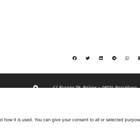
C/ Burgos 59, Baixos – 08014 Barcelona
spccc@
spcgtcatalunya.cat
d how it is used. You can give your consent to all or selected purpos
935 120 481