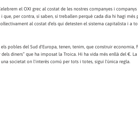
s. Celebrem el OXI grec al costat de les nostres companyes i companys
 i que, per contra, sí saben, sí treballen perquè cada dia hi hagi més
col·lectivament al costat d'els qui detesten el sistema capitalista i a t
 els pobles del Sud d'Europa, tenen, tenim, que construir economia, fi
dels diners” que ha imposat la Troica. Hi ha vida més enllà del €. La 
una societat on l'interès comú per tots i totes, sigui l'única regla.