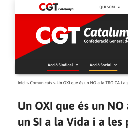
QUI SOM
Acció Sindical
Acció Social
Inici
>
Comunicats
>
Un OXI que és un NO a la TROICA i als M
Un OXI que és un NO a
un SI a la Vida i a les