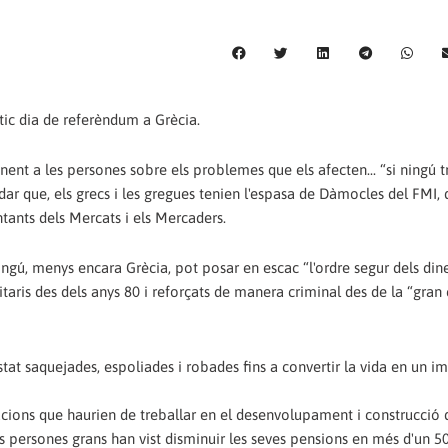
tic dia de referèndum a Grècia.
t a les persones sobre els problemes que els afecten... “si ningú t
idar que, els grecs i les gregues tenien l'espasa de Dàmocles del FMI, 
ntants dels Mercats i els Mercaders.
ningú, menys encara Grècia, pot posar en escac “l'ordre segur dels din
itaris des dels anys 80 i reforçats de manera criminal des de la “gran c
tat saquejades, espoliades i robades fins a convertir la vida en un i
acions que haurien de treballar en el desenvolupament i construcció 
 persones grans han vist disminuir les seves pensions en més d'un 50%