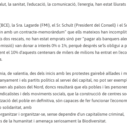
lut, la sanitat, l'educació, la comunicació, l'energia, han estat lliurats 
CE), la Sra. Lagarde (FMI), el Sr. Schult (President del Consell) i el S
in amb un contracte-memoràndum” que ells mateixos han incomplit 
s dos rescats, no han estat emprats sinó per “pagar als banquers al
omissió) van donar a interès 0% o 1%, perquè després se'ls obligui a 
ent el 10% d'aquests centenars de milers de milions ha entrat en l'e
s.
ia, de valentia, des dels inicis amb les protestes gairebé aïllades i m
yament i els partits polítics al servei del capital, no pot ser exempl
eixen als països del Nord, doncs resultarà que els pobles i les persone
ndicalistes i dels moviments socials, que la construcció de centres so
ització del poble en definitiva, són capaces de fer funcionar l'econom
 solidaritat, amb
'organitzar i organitzar-se, sense dependre d'un capitalisme criminal,
os de la humanitat i amenaça seriosament la Biodiversitat.