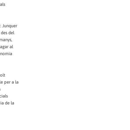
als
r. Junquer
des del
emanys,
pagar al
conomia
olt
e per a la
s
cials
ia de la