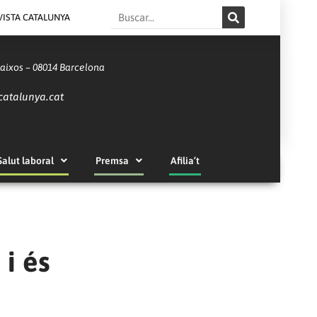
Search
VISTA CATALUNYA
Baixos – 08014 Barcelona
catalunya.cat
Salut laboral
Premsa
Afilia’t
 i és