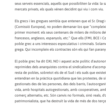
seus serveis essencials, aquells que possibiliten la vida: la sa
mercats privats, els quals vénen decidint qui viu i com viu.
Els grecs i les gregues sembla que entenen que el Sr. Dragi (B
(Comissió Europea), no poden demanar-los que “compleix
primer moment: els seus centenars de milers de milions del
francesos, anglesos, espanyols, etc.” Que ells (FMI, BCE i C
poble grec a uns interessos especulatius i criminals. Solam
grega. Qui incompleix els contractes són els qui fan parany
El poble grec ha dit OXI, NO i aquest acte polític d'autonom
reprimides dels anarquistes contra el sindicalisme d'acompan
resta de pobles, sobretot els de el Sud i els suds que exist
entendran en la pràctica quotidiana que les protestes, de si
gestionats des de les persones, des dels barris, l'autoorgan
vida, amb hospitals autogestionats, amb cooperatives, amb
comerç alternatiu, etc. Són canvis no formals, sinó reals, d
patrimonialista, que ha destruït la vida de més de dos terç