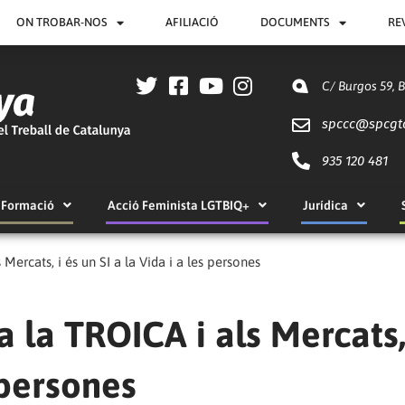
ON TROBAR-NOS
AFILIACIÓ
DOCUMENTS
RE
C/ Burgos 59, 
spccc@
spcgt
935 120 481
Formació
Acció Feminista LGTBIQ+
Jurídica
ercats, i és un SI a la Vida i a les persones
 la TROICA i als Mercats,
 persones