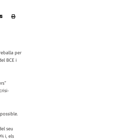
reballa per
del BCE i
ers”
risi-
mpossible.
del seu
 i, els