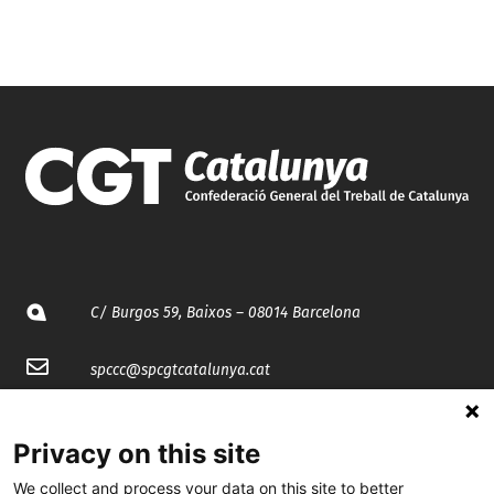
C/ Burgos 59, Baixos – 08014 Barcelona
spccc@
spcgtcatalunya.cat
935 120 481
Privacy on this site
We collect and process your data on this site to better
@CGTCatalunya