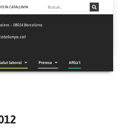
Search
VISTA CATALUNYA
Baixos – 08014 Barcelona
catalunya.cat
Salut laboral
Premsa
Afilia’t
2012