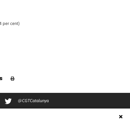
4 per cent)
@CGTCatalunya
cgtcatalunya
CGTCatalunya