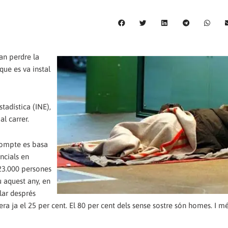
an perdre la
 que es va instal
tadística (INE),
l carrer.
ecompte es basa
ncials en
23.000 persones
iu aquest any, en
llar després
era ja el 25 per cent. El 80 per cent dels sense sostre són homes. I mé