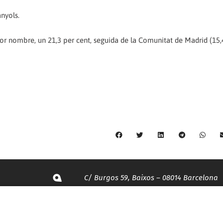
anyols.
or nombre, un 21,3 per cent, seguida de la Comunitat de Madrid (15,
C/ Burgos 59, Baixos – 08014 Barcelona
spccc@
spcgtcatalunya.cat