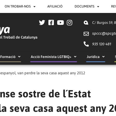
ON TROBAR-NOS
AFILIACIÓ
DOCUMENTS
RE
C/ Burgos 59, 
spccc@
spcgt
935 120 481
Formació
Acció Feminista LGTBIQ+
Jurídica
t espanyol, van perdre la seva casa aquest any 2012
nse sostre de l´Estat
la seva casa aquest any 