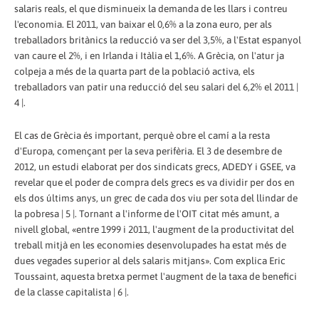
salaris reals, el que disminueix la demanda de les llars i contreu
l'economia. El 2011, van baixar el 0,6% a la zona euro, per als
treballadors britànics la reducció va ser del 3,5%, a l'Estat espanyol
van caure el 2%, i en Irlanda i Itàlia el 1,6%. A Grècia, on l'atur ja
colpeja a més de la quarta part de la població activa, els
treballadors van patir una reducció del seu salari del 6,2% el 2011 |
4 |.
El cas de Grècia és important, perquè obre el camí a la resta
d'Europa, començant per la seva perifèria. El 3 de desembre de
2012, un estudi elaborat per dos sindicats grecs, ADEDY i GSEE, va
revelar que el poder de compra dels grecs es va dividir per dos en
els dos últims anys, un grec de cada dos viu per sota del llindar de
la pobresa | 5 |. Tornant a l'informe de l'OIT citat més amunt, a
nivell global, «entre 1999 i 2011, l'augment de la productivitat del
treball mitjà en les economies desenvolupades ha estat més de
dues vegades superior al dels salaris mitjans». Com explica Eric
Toussaint, aquesta bretxa permet l'augment de la taxa de benefici
de la classe capitalista | 6 |.