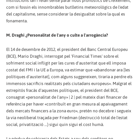
institucions fan i refan sense parar nous pronòstics de creixement,
com si fossin els innombrables butlletins meteorològics de l'edat
del capitalisme, sense considerar la desigualtat sobre la qual es
fonamenta.
M. Draghi ¿Personalitat de l'any o culte a l'arrogància?
El 14 de desembre de 2012, el president del Banc Central Europeu
(BCE), Mario Draghi, interrogat pel 'Financial Times' sobre el
sofriment social infligit per les cures d'austeritat que ell imposa
costat del FMI i la UE a Europa, va estimar que «abandonar ara [les
polítiques d'austeritat], com alguns suggereixen, tiraria a perdre els
immensos sacrificis realitzats pels ciutadans europeus». Malgrat el
estrepitós fracàs d'aquestes polítiques, el president del BCE,
consagrat «personalitat de l'any» | 2 | pel mateix diari financer de
referència per haver «contribuït en gran mesura al apaivagament
dels mercats financers a la zona euro», pretén no decebre i segueix
la via neoliberal traçada per Friedman (destrucció total de l'estat
social, privatització ...) sigui quin sigui el cost humà.
La pèrdua de sobirania dels Estats a sou dels creditors no