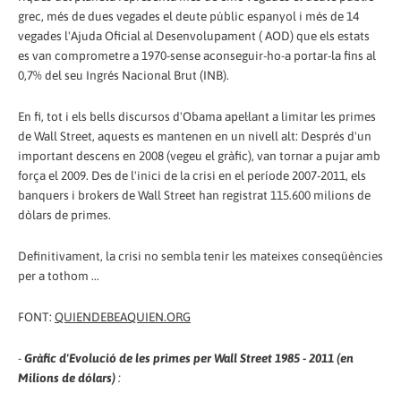
grec, més de dues vegades el deute públic espanyol i més de 14
vegades l'Ajuda Oficial al Desenvolupament ( AOD) que els estats
es van comprometre a 1970-sense aconseguir-ho-a portar-la fins al
0,7% del seu Ingrés Nacional Brut (INB).
En fi, tot i els bells discursos d'Obama apel·lant a limitar les primes
de Wall Street, aquests es mantenen en un nivell alt: Després d'un
important descens en 2008 (vegeu el gràfic), van tornar a pujar amb
força el 2009. Des de l'inici de la crisi en el període 2007-2011, els
banquers i brokers de Wall Street han registrat 115.600 milions de
dòlars de primes.
Definitivament, la crisi no sembla tenir les mateixes conseqüències
per a tothom ...
FONT:
QUIENDEBEAQUIEN.ORG
-
Gràfic d'Evolució de les primes per Wall Street 1985 - 2011 (en
Milions de dólars)
: