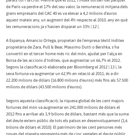
parats tot i la crisi: Mentre que el 2011, l'índex borsari del parquet
de París va perdre el 17% del seu valor, la remuneració mitjana dels
grans empresaris del CAC 40 es va elevar a 4,2 milions d'euros
aquest mateix any, un augment del 4% respecte al 2010, any en què
les remuneracions ja s'havien disparat un 33% | 12 |.
A Espanya, Amancio Ortega, propietari de l'empresa tèxtil Inditex
propietària de Zara, Pull & Bear, Massimo Dutti o Bershka, s'ha
convertit en el tercer home més ric del món, ajudat per l'alça en
Borsa de les accions d'Inditex, que augmentar un 66,7% el 2012.
Segons la classificació elaborada per Bloomberg el 2012 | 13 |, la
seva fortuna va augmentar un 62,9% en relació al 2011, és a dir
22.200 milions de dòlars (16.800 milions d'euros) més fins als 57.500
milions de dòlars (43.500 milions d'euros).
Segons aquesta classificació, la riquesa global de les cent majors
fortunes del món va augmentar en 241.000 milions de dòlars el
2012 fins a arribar als 1,9 bilions de dòlars, bastant més que la suma
del deute extern públic de tots els països en desenvolupament (1,6
bilions de dòlars el 2010). El patrimoni de les cent persones més
riques del planeta representa més de cinc vegades el deute públic