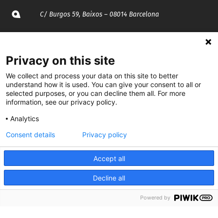
C/ Burgos 59, Baixos – 08014 Barcelona
spccc@
spcgtcatalunya.cat
Privacy on this site
935 120 481
We collect and process your data on this site to better
understand how it is used. You can give your consent to all or
@CGTCatalunya
selected purposes, or you can decline them all. For more
information, see our privacy policy.
cgtcatalunya
Analytics
CGTCatalunya
Consent details
Privacy policy
cgtcatalunya
Accept all
Decline all
Desenvolupat per
Powered by