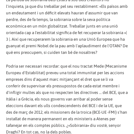
l'inquieta, ja que diu treballar pel seu restabliment: «Els països amb
un endeutament i un dèficit elevats hauran d'assumir que van
perdre, des de fa temps, la sobirania sobre la seva política
econòmica en un món globalitzat. Treballar junts en una unió
orientada cap a l'estabilitat significa de fet recuperar la sobirania »|
3 |. Així que recuperarem la sobirania en una Unió Europea que ha
guanyat el premi Nobel de la pau amb l'aplaudiment de l'OTAN? De
què ens preocupem, si cuiden tan bé de nosaltres?
Podria ser necessari recordar: que el nou tractat Mede (Mecanisme
Europeu d'Estabilitat) preveu una total immunitat per les accions
empreses dins d'aquest marc mitjançant el dret que se li va
conferir de supervisar els pressupostos de cada estat membre i
d'infligir multes als que no respecten les directives ... del BCE, que a
Itàlia i a Grècia, els nous governs van arribar al poder sense
eleccions davant els ulls condescendents del BCE i de la UE, que
des de març de 2012, els missioners de la troica (BCE-UE -FMI) s'han
instal·lat de manera permanent en els ministeris a Atenes per
tafanejar en els comptes públics. ¿«Sobirania» diu vostè, senyor
Draghi? En tot cas, no la dels pobles.