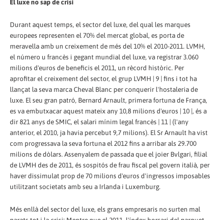
El luxe no sap de crisi
Durant aquest temps, el sector del luxe, del qual les marques
europees representen el 70% del mercat global, es porta de
meravella amb un creixement de més del 10% el 2010-2011. LVMH,
el número u francès i gegant mundial del luxe, va registrar 3.060
milions d'euros de beneficis el 2011, un rècord històric. Per
aprofitar el creixement del sector, el grup LVMH | 9 | fins i tot ha
llançat la seva marca Cheval Blanc per conquerir l'hostaleria de
luxe. El seu gran patró, Bernard Arnault, primera fortuna de França,
es va embutxacar aquest mateix any 10,8 milions d'euros | 10 |, és a
dir 821 anys de SMIC, el salari mínim legal francès | 11 | (l'any
anterior, el 2010, ja havia percebut 9,7 milions). El Sr Arnault ha vist
com progressava la seva fortuna el 2012 fins a arribar als 29.700
milions de dòlars. Assenyalem de passada que el joier Bvlgari, filial
de LVMH des de 2011, és sospitós de frau fiscal pel govern italià, per
haver dissimulat prop de 70 milions d'euros d'ingressos imposables
utilitzant societats amb seu a Irlanda i Luxemburg.
Més enllà del sector del luxe, els grans empresaris no surten mal