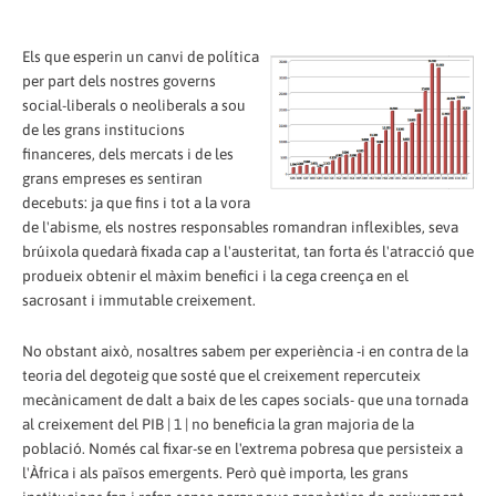
Els que esperin un canvi de política
per part dels nostres governs
social-liberals o neoliberals a sou
de les grans institucions
financeres, dels mercats i de les
grans empreses es sentiran
decebuts: ja que fins i tot a la vora
de l'abisme, els nostres responsables romandran inflexibles, seva
brúixola quedarà fixada cap a l'austeritat, tan forta és l'atracció que
produeix obtenir el màxim benefici i la cega creença en el
sacrosant i immutable creixement.
No obstant això, nosaltres sabem per experiència -i en contra de la
teoria del degoteig que sosté que el creixement repercuteix
mecànicament de dalt a baix de les capes socials- que una tornada
al creixement del PIB | 1 | no beneficia la gran majoria de la
població. Només cal fixar-se en l'extrema pobresa que persisteix a
l'Àfrica i als països emergents. Però què importa, les grans