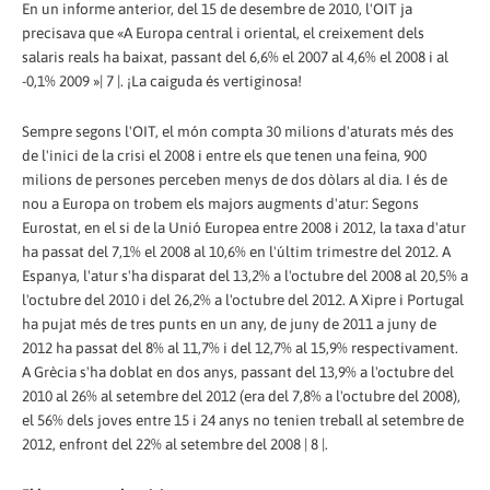
En un informe anterior, del 15 de desembre de 2010, l'OIT ja
precisava que «A Europa central i oriental, el creixement dels
salaris reals ha baixat, passant del 6,6% el 2007 al 4,6% el 2008 i al
-0,1% 2009 »| 7 |. ¡La caiguda és vertiginosa!
Sempre segons l'OIT, el món compta 30 milions d'aturats més des
de l'inici de la crisi el 2008 i entre els que tenen una feina, 900
milions de persones perceben menys de dos dòlars al dia. I és de
nou a Europa on trobem els majors augments d'atur: Segons
Eurostat, en el si de la Unió Europea entre 2008 i 2012, la taxa d'atur
ha passat del 7,1% el 2008 al 10,6% en l'últim trimestre del 2012. A
Espanya, l'atur s'ha disparat del 13,2% a l'octubre del 2008 al 20,5% a
l'octubre del 2010 i del 26,2% a l'octubre del 2012. A Xipre i Portugal
ha pujat més de tres punts en un any, de juny de 2011 a juny de
2012 ha passat del 8% al 11,7% i del 12,7% al 15,9% respectivament.
A Grècia s'ha doblat en dos anys, passant del 13,9% a l'octubre del
2010 al 26% al setembre del 2012 (era del 7,8% a l'octubre del 2008),
el 56% dels joves entre 15 i 24 anys no tenien treball al setembre de
2012, enfront del 22% al setembre del 2008 | 8 |.