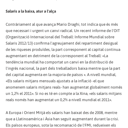
Salaris a la baixa, atur a l'alça
Contràriament al que avança Mario Draghi, tot indica que és més
que necessari i urgent un canvi radical. Un recent informe de l'OIT
(Organització Internacional del Treball: Informe Mundial sobre
Salaris 2012/13) confirma l'agreujament del repartiment desigual
de les riqueses produïdes, la part corresponent al capital continua
augmentant en detriment de la corresponent al Treball: «La
tendència mundial ha comportat un canvi en la distribució de
l'ingrés nacional, la part dels treballadors baixa mentre que la part
del capital augmenta en la majoria de països ». A nivell mundial,
«Els salaris mitjans mensuals ajustats a la inflació -el que
anomenem salaris mitjans reals- han augmentat globalment només
un 1,2% el 2011». Si no es té en compte a la Xina, «els salaris mitjans
reals només han augmentat un 0,2% a nivell mundial el 2011».
A Europa i Orient Mitjà els salaris han baixat des de 2008, mentre
que a Llatinoamèrica i Àsia han seguit augmentant durant la crisi.
Els països europeus, sota la recomanació de l'FMI, redueixen els