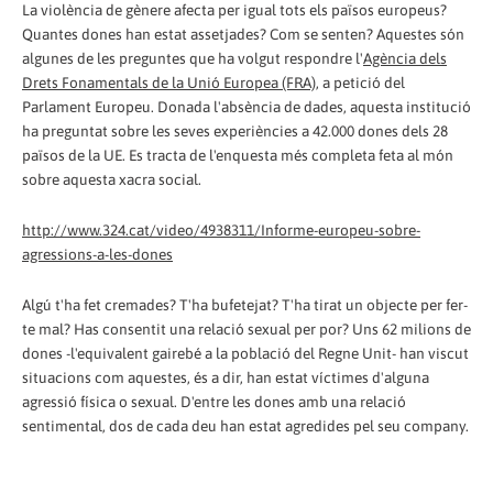
La violència de gènere afecta per igual tots els països europeus?
Quantes dones han estat assetjades? Com se senten? Aquestes són
algunes de les preguntes que ha volgut respondre l'
Agència dels
Drets Fonamentals de la Unió Europea (FRA)
, a petició del
Parlament Europeu. Donada l'absència de dades, aquesta institució
ha preguntat sobre les seves experiències a 42.000 dones dels 28
països de la UE. Es tracta de l'enquesta més completa feta al món
sobre aquesta xacra social.
http://www.324.cat/video/4938311/Informe-europeu-sobre-
agressions-a-les-dones
Algú t'ha fet cremades? T'ha bufetejat? T'ha tirat un objecte per fer-
te mal? Has consentit una relació sexual per por? Uns 62 milions de
dones -l'equivalent gairebé a la població del Regne Unit- han viscut
situacions com aquestes, és a dir, han estat víctimes d'alguna
agressió física o sexual. D'entre les dones amb una relació
sentimental, dos de cada deu han estat agredides pel seu company.