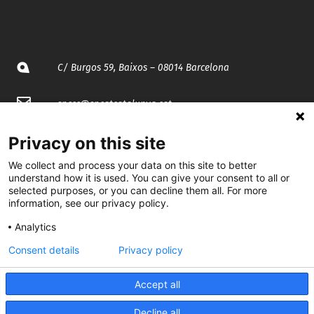
C/ Burgos 59, Baixos – 08014 Barcelona
spccc@
spcgtcatalunya.cat
935 120 481
Privacy on this site
We collect and process your data on this site to better
understand how it is used. You can give your consent to all or
@CGTCatalunya
selected purposes, or you can decline them all. For more
information, see our privacy policy.
cgtcatalunya
Analytics
CGTCatalunya
Consent details
Privacy policy
cgtcatalunya
Accept all
Decline all