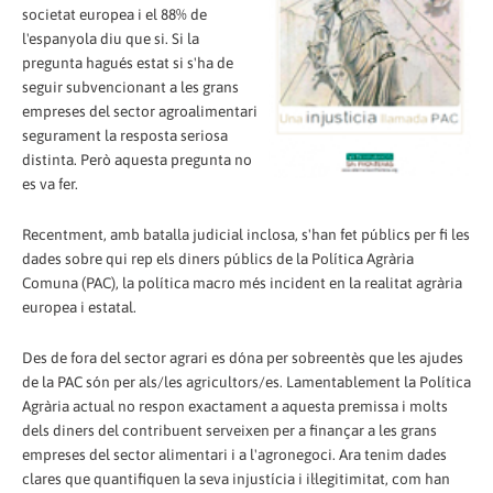
societat europea i el 88% de
l'espanyola diu que si. Si la
pregunta hagués estat si s'ha de
seguir subvencionant a les grans
empreses del sector agroalimentari
segurament la resposta seriosa
distinta. Però aquesta pregunta no
es va fer.
Recentment, amb batalla judicial inclosa, s'han fet públics per fi les
dades sobre qui rep els diners públics de la Política Agrària
Comuna (PAC), la política macro més incident en la realitat agrària
europea i estatal.
Des de fora del sector agrari es dóna per sobreentès que les ajudes
de la PAC són per als/les agricultors/es. Lamentablement la Política
Agrària actual no respon exactament a aquesta premissa i molts
dels diners del contribuent serveixen per a finançar a les grans
empreses del sector alimentari i a l'agronegoci. Ara tenim dades
clares que quantifiquen la seva injustícia i il·legitimitat, com han