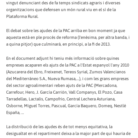
vingut denunciant des de fa temps sindicats agraris i diverses
organitzacions que defensen un món rural viu en el sí de la
Plataforma Rural.
El debat sobre les ajudes de la PAC arriba en bon moment ja que
aquesta està en ple procés de reforma (l'enèsima, per altra banda, i
a quina pitjor) que culminarà, en principi, a la fi de 2013.
En el document adjunt hi teniu més informació sobre quines
empreses acaparen els ajuts de la PAC a l'Estat espanyol l'any 2010
(Azucarera del Ebro, Freixenet, Tereos Syrial, Zumos Valencianos
del Mediterráneo S.A., Nueva Rumasa,...), i com les grans empreses
del sector agroalimentari reben ajuts de la PAC (Mercadona,
Carrefour, Hero, J. García Carrión, Vall Companys, El Pozo, Casa
Tarradellas, Lactalis, Campofrio, Central Lechera Asturiana,
Osborne, Miguel Torres, Pascual, García Baquero, Domeq, Nestlé
España, ...
La distribució de les ajudes és de tot menys equitativa, la
desigualtat en el repartiment deixa a la major part de qui hauria de