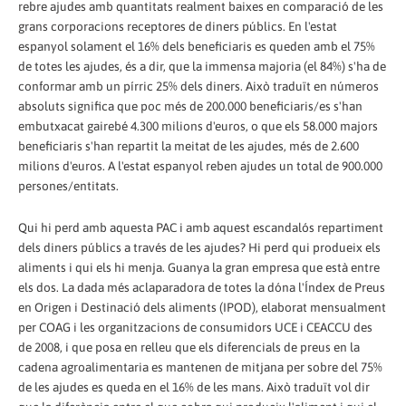
rebre ajudes amb quantitats realment baixes en comparació de les
grans corporacions receptores de diners públics. En l'estat
espanyol solament el 16% dels beneficiaris es queden amb el 75%
de totes les ajudes, és a dir, que la immensa majoria (el 84%) s'ha de
conformar amb un pírric 25% dels diners. Això traduït en números
absoluts significa que poc més de 200.000 beneficiaris/es s'han
embutxacat gairebé 4.300 milions d'euros, o que els 58.000 majors
beneficiaris s'han repartit la meitat de les ajudes, més de 2.600
milions d'euros. A l'estat espanyol reben ajudes un total de 900.000
persones/entitats.
Qui hi perd amb aquesta PAC i amb aquest escandalós repartiment
dels diners públics a través de les ajudes? Hi perd qui produeix els
aliments i qui els hi menja. Guanya la gran empresa que està entre
els dos. La dada més aclaparadora de totes la dóna l'Índex de Preus
en Origen i Destinació dels aliments (IPOD), elaborat mensualment
per COAG i les organitzacions de consumidors UCE i CEACCU des
de 2008, i que posa en relleu que els diferencials de preus en la
cadena agroalimentaria es mantenen de mitjana per sobre del 75%
de les ajudes es queda en el 16% de les mans. Això traduït vol dir