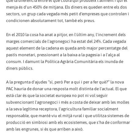
que la diferència entre el que cobra qui produeix l'aliment i qui el
menja és d'un 450% de mitjana. Els diners es queden entre els dos
sectors, un grup cada vegada més petit d'empreses que controlen i
condicionen absolutament tot, també els preus.
En el 2010 la cosa ha anat a pitjor, en l'últim any, l'increment dels
marges comercials de l'agronegoci ha estat del 24%. Cada vegada
aquest element de la cadena es queda amb major percentatge del
pastís monetari, pressionant a la baixa a la pagesia i a l'alça al
consum. I damunt la Política Agrària Comunitària els inunda de
diners públics.
A la pregunta d'ajudes “sí, però Per a qui i per a fer què?” la nova
PAC hauria de donar una resposta molt distinta de l'actual. El que
està clar és que la societat europea no pot ni vol seguir
subvencionant l'agronegoci i més a costa de deixar amb les molles
a la seva legítima receptora, l'agricultura familiar socialment
responsable, que manté viu el mitjà rural i que utilitza sistemes de
producció en simbiosi amb els ecosistemes, que s'ha de conformar
amb les engrunes, si és que arriben a això.