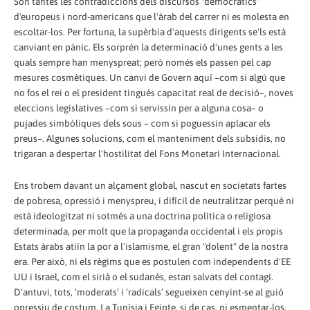
Són tantes les contradiccions dels discursos "democràtics"
d'europeus i nord-americans que l'àrab del carrer ni es molesta en
escoltar-los. Per fortuna, la supèrbia d'aquests dirigents se'ls està
canviant en pànic. Els sorprèn la determinació d'unes gents a les
quals sempre han menyspreat; però només els passen pel cap
mesures cosmètiques. Un canvi de Govern aquí –com si algú que
no fos el rei o el president tingués capacitat real de decisió–, noves
eleccions legislatives –com si servissin per a alguna cosa– o
pujades simbòliques dels sous – com si poguessin aplacar els
preus–. Algunes solucions, com el manteniment dels subsidis, no
trigaran a despertar l'hostilitat del Fons Monetari Internacional.
Ens trobem davant un alçament global, nascut en societats fartes
de pobresa, opressió i menyspreu, i difícil de neutralitzar perquè ni
està ideologitzat ni sotmès a una doctrina política o religiosa
determinada, per molt que la propaganda occidental i els propis
Estats àrabs atiïn la por a l'islamisme, el gran "dolent" de la nostra
era. Per això, ni els règims que es postulen com independents d'EE
UU i Israel, com el sirià o el sudanès, estan salvats del contagi.
D'antuvi, tots, ‘moderats’ i ‘radicals’ segueixen cenyint-se al guió
opressiu de costum. I a Tunísia i Egipte, si de cas, ni esmentar-los.