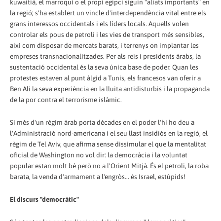
kuwaitià, el marroquí o el propi egipci siguin "aliats importants" en
la regió; s'ha establert un vincle d'interdependència vital entre els
grans interessos occidentals i els líders locals. Aquells volen
controlar els pous de petroli i les vies de transport més sensibles,
així com disposar de mercats barats, i terrenys on implantar les
empreses transnacionalitzades. Per als reis i presidents àrabs, la
sustentació occidental és la seva única base de poder. Quan les
protestes estaven al punt àlgid a Tunis, els francesos van oferir a
Ben Ali la seva experiència en la lluita antidisturbis i la propaganda
de la por contra el terrorisme islàmic.
Si més d'un règim àrab porta dècades en el poder l'hi ho deu a
l'Administració nord-americana i el seu llast insidiós en la regió, el
règim de Tel Aviv, que afirma sense dissimular el que la mentalitat
oficial de Washington no vol dir: la democràcia i la voluntat
popular estan molt bé però no a l'Orient Mitjà. És el petroli, la roba
barata, la venda d'armament a l'engròs... és Israel, estúpids!
El discurs "democràtic"