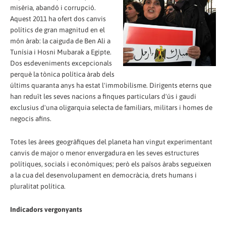
misèria, abandó i corrupció.
Aquest 2011 ha ofert dos canvis
polítics de gran magnitud en el
món àrab: la caiguda de Ben Ali a
Tunísia i Hosni Mubarak a Egipte.
Dos esdeveniments excepcionals
perquè la tònica política àrab dels
últims quaranta anys ha estat l'immobilisme. Dirigents eterns que
han reduït les seves nacions a finques particulars d'ús i gaudi
exclusius d'una oligarquia selecta de familiars, militars i homes de
negocis afins.
Totes les àrees geogràfiques del planeta han vingut experimentant
canvis de major o menor envergadura en les seves estructures
polítiques, socials i econòmiques; però els països àrabs segueixen
a la cua del desenvolupament en democràcia, drets humans i
pluralitat política.
Indicadors vergonyants