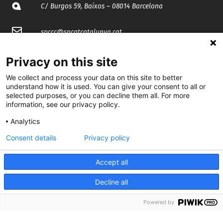
C/ Burgos 59, Baixos – 08014 Barcelona
spccc@
spcgtcatalunya.cat
935 120 481
Privacy on this site
We collect and process your data on this site to better
@CGTCatalunya
understand how it is used. You can give your consent to all or
selected purposes, or you can decline them all. For more
information, see our privacy policy.
cgtcatalunya
Analytics
CGTCatalunya
Consent details
Privacy policy
cgtcatalunya
Accept all
Decline all
Desenvolupat per
Powered by