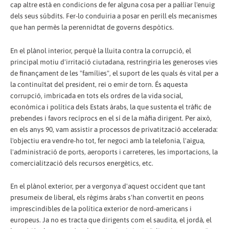
cap altre està en condicions de fer alguna cosa per a pal·liar l'enuig
dels seus súbdits. Fer-lo conduiria a posar en perill els mecanismes
que han permès la perennidtat de governs despòtics.
En el plànol interior, perquè la lluita contra la corrupció, el
principal motiu d'irritació ciutadana, restringiria les generoses vies
de finançament de les "famílies", el suport de les quals és vital per a
la continuïtat del president, rei o emir de torn. És aquesta
corrupció, imbricada en tots els ordres de la vida social,
econòmica i política dels Estats àrabs, la que sustenta el tràfic de
prebendes i favors recíprocs en el sí de la màfia dirigent. Per això,
en els anys 90, vam assistir a processos de privatització accelerada:
l'objectiu era vendre-ho tot, fer negoci amb la telefonia, l'aigua,
l'administració de ports, aeroports i carreteres, les importacions, la
comercialització dels recursos energètics, etc.
En el plànol exterior, per a vergonya d'aquest occident que tant
presumeix de liberal, els règims àrabs s'han convertit en peons
imprescindibles de la política exterior de nord-americans i
europeus. Ja no es tracta que dirigents com el saudita, el jordà, el