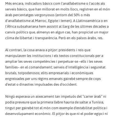
Més encara, indicadors bàsics com l'analfabetisme o l'accés als
serveis bàsics, que han millorat en molts llocs, registren en el món
àrab percentatges vergonyosos (entorn del 50% o més
d'analfabetisme al Marroc, Egipte i Iemen). A Llatinoamèrica o en
l'Àfrica subsahariana hem assistit al llarg de les últimes dècades a
canvis polítics que, almenys en algun cas, han propiciat un major
clima de llibertat i transparència. Però en els països àrabs, res.
Al contrari, la cosa anava a pitjor: presidents i reis que
manipulaven les institucions i els textos constitucionals per a
ampliar les seves competències i perpetuar-se –ells i les seves
famílies– en el comandament; serveis d'intel·ligència i seguretat
brutals, totpoderosos; elits empresarials i econòmiques
engreixades per uns règims emanats gairebé sempre de cops
d'estat o dinasties impulsades des d'occident.
Ningú esperava un aixecament tan impetuós del “carrer àrab” ni
podia preveure que la primera llebre hauria de saltar a Tunísia,
tingut per gairebé tot el món com exemple d'estabilitat política i
desenvolupament econòmic. El pitjor és que ni el poder egipci ni