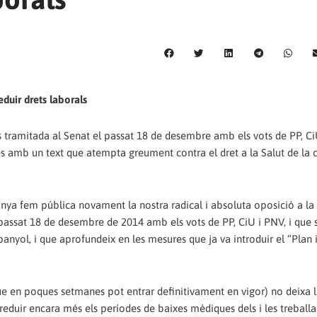
eduir drets laborals
 tramitada al Senat el passat 18 de desembre amb els vots de PP, CiU
 amb un text que atempta greument contra el dret a la Salut de la c
nya fem pública novament la nostra radical i absoluta oposició a la
 passat 18 de desembre de 2014 amb els vots de PP, CiU i PNV, i que 
yol, i que aprofundeix en les mesures que ja va introduir el “Plan 
que en poques setmanes pot entrar definitivament en vigor) no deixa 
reduir encara més els períodes de baixes mèdiques dels i les treball