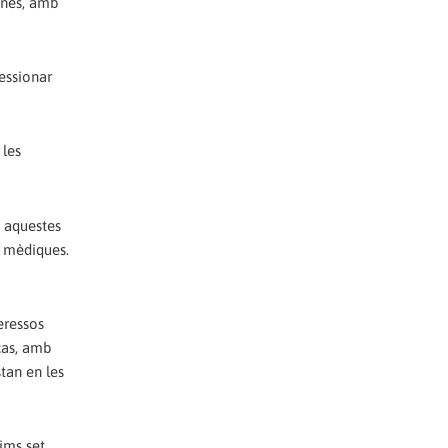
unes, amb
essionar
 les
b aquestes
s mèdiques.
eressos
 cas, amb
stan en les
tims set