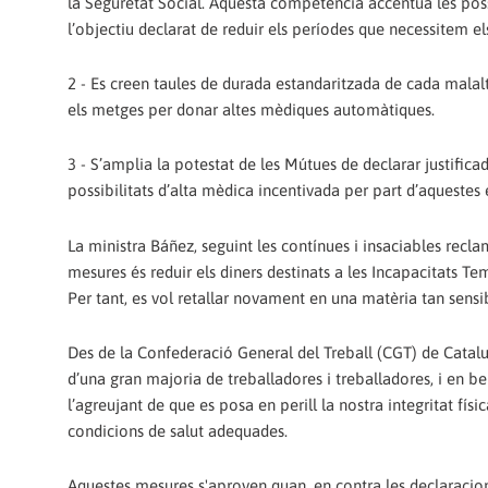
la Seguretat Social. Aquesta competència accentua les pos
l’objectiu declarat de reduir els períodes que necessitem el
2 - Es creen taules de durada estandaritzada de cada malal
els metges per donar altes mèdiques automàtiques.
3 - S’amplia la potestat de les Mútues de declarar justifica
possibilitats d’alta mèdica incentivada per part d’aquestes 
La ministra Báñez, seguint les contínues i insaciables rec
mesures és reduir els diners destinats a les Incapacitats T
Per tant, es vol retallar novament en una matèria tan sensi
Des de la Confederació General del Treball (CGT) de Catalu
d’una gran majoria de treballadores i treballadores, i en b
l’agreujant de que es posa en perill la nostra integritat fís
condicions de salut adequades.
Aquestes mesures s'aproven quan, en contra les declaracions 