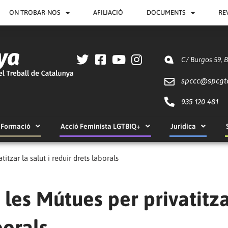
ON TROBAR-NOS
AFILIACIÓ
DOCUMENTS
RE
C/ Burgos 59, 
spccc@
spcgt
935 120 481
Formació
Acció Feminista LGTBIQ+
Jurídica
tzar la salut i reduir drets laborals
es Mútues per privatitza
borals