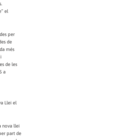
s.
e” el
des per
des de
gada més
i
es de les
S a
a Llei el
 nova llei
per part de