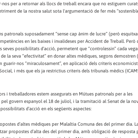
nos per a retornar als llocs de treball encara que no estiguem curat
etriment de la nostra salut sota l'argumentació de fer més “sostenibl
ns patronals suposadament “sense cap ànim de lucre” (però esquitxa
mpetències en les baixes i invalideses per Accident de Treball. Però 
les seves possibilitats d’acció, permetent que “controlessin” cada ve
de la seva “efectivitat” en donar altes mèdiques, segons demostren (
em guarir-nos “miraculosament”, en aplicació dels criteris economicist
cial, i més que els ja restrictius criteris dels tribunals mèdics (ICAM
dors i treballadores estem assegurats en Mútues patronals per a les
l govern espanyol el 18 de juliol, i la tramitació al Senat de la nov
ossibilitats d’acció en els següents aspectes:
 propostes d’altes mèdiques per Malaltia Comuna des del primer dia. La
tzar propostes d’alta des del primer dia, amb obligació de resposta 