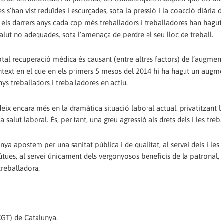
s s’han vist reduïdes i escurçades, sota la pressió i la coacció diària de
 els darrers anys cada cop més treballadors i treballadores han hagu
 salut no adequades, sota l’amenaça de perdre el seu lloc de treball.
otal recuperació mèdica és causant (entre altres factors) de l’augmen
context en el que en els primers 5 mesos del 2014 hi ha hagut un augm
ys treballadors i treballadores en actiu.
deix encara més en la dramàtica situació laboral actual, privatitzant l
a salut laboral. És, per tant, una greu agressió als drets dels i les treb
ya apostem per una sanitat pública i de qualitat, al servei dels i les
útues, al servei únicament dels vergonyosos beneficis de la patronal, 
 treballadora.
CGT) de Catalunya.