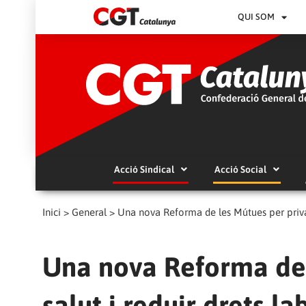
QUI SOM
Acció Sindical
Acció Social
Inici
>
General
>
Una nova Reforma de les Mútues per privati
Una nova Reforma de l
salut i reduir drets la