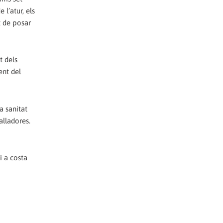
 l’atur, els
t de posar
t dels
ent del
a sanitat
alladores.
i a costa