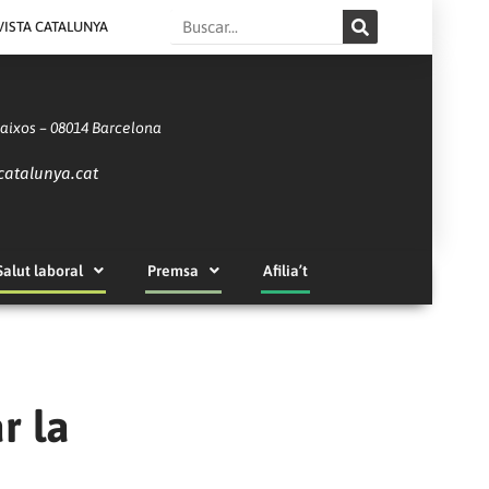
Search
VISTA CATALUNYA
Baixos – 08014 Barcelona
catalunya.cat
Salut laboral
Premsa
Afilia’t
r la