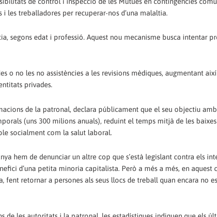
sibilitats de control i inspecció de les Mútues en contingències com
s i les treballadores per recuperar-nos d’una malaltia.
tia, segons edat i professió. Aquest nou mecanisme busca intentar pr
des o no les no assistències a les revisions mèdiques, augmentant així
entitats privades.
lamacions de la patronal, declara públicament que el seu objectiu am
emporals (uns 300 milions anuals), reduint el temps mitjà de les baixe
ble socialment com la salut laboral.
nya hem de denunciar un altre cop que s’està legislant contra els int
enefici d’una petita minoria capitalista. Però a més a més, en aquest
ica, fent retornar a persones als seus llocs de treball quan encara no e
de les autoritats i la patronal, les estadístiques indiquen que els úl