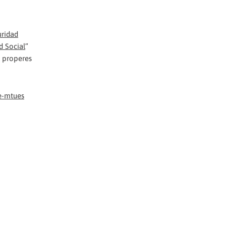
uridad
d Social
”
s properes
e-mtues