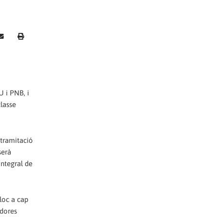
 i PNB, i
lasse
 tramitació
serà
integral de
lloc a cap
adores