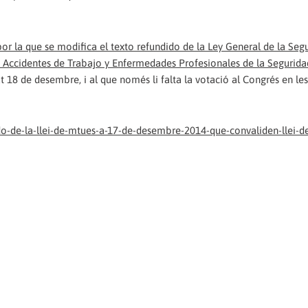
or la que se modifica el texto refundido de la Ley General de la Seg
e Accidentes de Trabajo y Enfermedades Profesionales de la Segurida
18 de desembre, i al que només li falta la votació al Congrés en le
o-de-la-llei-de-mtues-a-17-de-desembre-2014-que-convaliden-llei-d