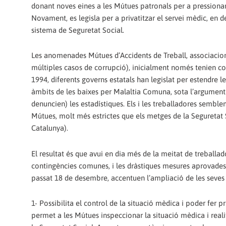
donant noves eines a les Mútues patronals per a pressionar-
Novament, es legisla per a privatitzar el servei mèdic, en d
sistema de Seguretat Social.
Les anomenades Mútues d’Accidents de Treball, associacio
múltiples casos de corrupció), inicialment només tenien co
1994, diferents governs estatals han legislat per estendre 
àmbits de les baixes per Malaltia Comuna, sota l’argument 
denuncien) les estadístiques. Els i les treballadores sembl
Mútues, molt més estrictes que els metges de la Seguretat So
Catalunya).
El resultat és que avui en dia més de la meitat de treballa
contingències comunes, i les dràstiques mesures aprovades pe
passat 18 de desembre, accentuen l’ampliació de les seves p
1- Possibilita el control de la situació mèdica i poder fer
permet a les Mútues inspeccionar la situació mèdica i reali