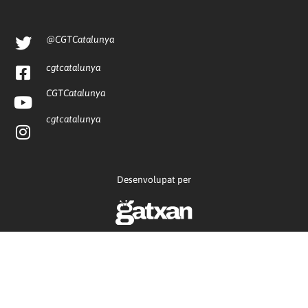
@CGTCatalunya
cgtcatalunya
CGTCatalunya
cgtcatalunya
Desenvolupat per