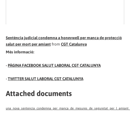
Sentència judicial condemna a honeywell per manca de protecció
salut per mort per amiant
from
CGT Catalunya
Més informació:
-
PÀGINA FACEBOOK SALUT LABORAL CGT CATALUNYA
-
TWITTER SALUT LABORAL CGT CATALUNYA
Attached documents
una_nova_sentencia_condemna_per_manca_de_mesures_de_seguretat_per_l_amiant_al