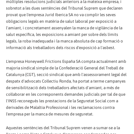
múltiples resolucions judicials anteriors a la mateixa empresa, i
sobretot a les dues sentències del Tribunal Suprem que declaren
provat que l'empresa Jurid Iberica SA no va complir les seves
obligacions legals en matèria de salut laboral per exposició a
l'amiant, i concretament assenyalen la manca de vigilància de la
salut específica, les exposicions a amiant per sobre dels límits
legals, la roba inadequada i la manca absoluta de cap formació o
informació als treballadors dels riscos d'exposició a l'asbest.
L'empresa Honeywell Frictions España SA compta actualment amb
majoria sindical simple de la Confederació General del Treball de
Catalunya (CGT), secció sindical que amb l'assessorament legal del
despatx d'advocats Col·lectiu Ronda, ha portat a terme campanyes
de sensibilització dels treballadors afectats d'amiant, a més de
col·laborar en les corresponents demandes judicials per tal de que
l'INSS reconegués les prestacions de la Seguretat Social com a
derivades de Malaltia Professional i les reclamacions contra
l'empresa per la manca de mesures de seguretat.
Aquestes sentències del Tribunal Suprem venen a sumar-se a la