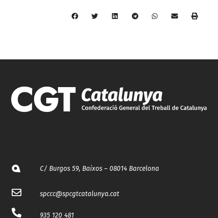
C/ Burgos 59, Baixos – 08014 Barcelona
spccc@
spcgtcatalunya.cat
935 120 481