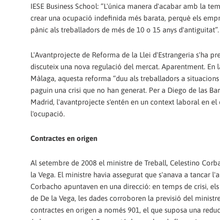
IESE Business School: “L'única manera d'acabar amb la tem
crear una ocupació indefinida més barata, perquè els empr
pànic als treballadors de més de 10 o 15 anys d'antiguitat”.
L'Avantprojecte de Reforma de la Llei d'Estrangeria s'ha p
discuteix una nova regulació del mercat. Aparentment. En 
Màlaga, aquesta reforma “duu als treballadors a situacion
paguin una crisi que no han generat. Per a Diego de las Bar
Madrid, l'avantprojecte s'entén en un context laboral en el 
l'ocupació.
Contractes en origen
Al setembre de 2008 el ministre de Treball, Celestino Corb
la Vega. El ministre havia assegurat que s'anava a tancar l'
Corbacho apuntaven en una direcció: en temps de crisi, els 
de De la Vega, les dades corroboren la previsió del ministr
contractes en origen a només 901, el que suposa una reducc