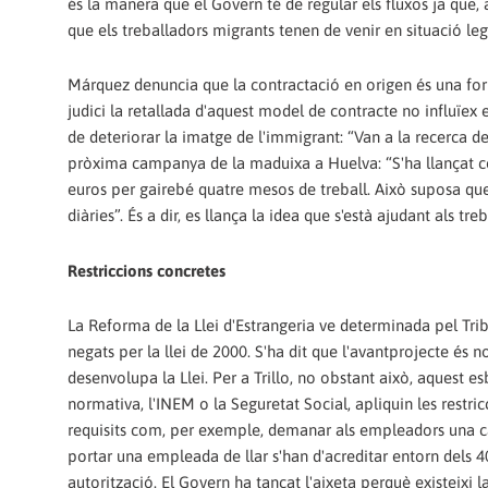
és la manera que el Govern té de regular els fluxos ja que,
que els treballadors migrants tenen de venir en situació leg
Márquez denuncia que la contractació en origen és una form
judici la retallada d'aquest model de contracte no influïex 
de deteriorar la imatge de l'immigrant: “Van a la recerca 
pròxima campanya de la maduixa a Huelva: “S'ha llançat co
euros per gairebé quatre mesos de treball. Això suposa qu
diàries”. És a dir, es llança la idea que s'està ajudant als tr
Restriccions concretes
La Reforma de la Llei d'Estrangeria ve determinada pel Tri
negats per la llei de 2000. S'ha dit que l'avantprojecte és 
desenvolupa la Llei. Per a Trillo, no obstant això, aquest e
normativa, l'INEM o la Seguretat Social, apliquin les restr
requisits com, per exemple, demanar als empleadors una c
portar una empleada de llar s'han d'acreditar entorn dels 40.
autorització. El Govern ha tancat l'aixeta perquè existeixi 