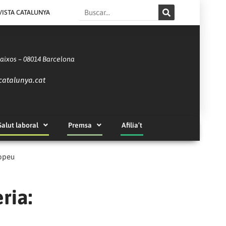
Search
VISTA CATALUNYA
Baixos – 08014 Barcelona
catalunya.cat
Salut laboral
Premsa
Afilia’t
ropeu
ria: