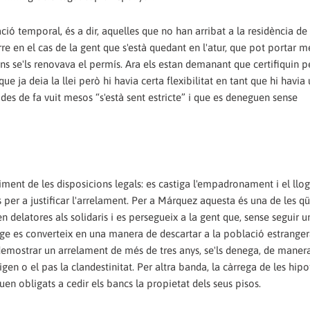
ió temporal, és a dir, aquelles que no han arribat a la residència de 
e en el cas de la gent que s'està quedant en l'atur, que pot portar m
s se'ls renovava el permís. Ara els estan demanant que certifiquin p
 ja deia la llei però hi havia certa flexibilitat en tant que hi havia
es de fa vuit mesos “s'està sent estricte” i que es deneguen sense
ment de les disposicions legals: es castiga l'empadronament i el llo
is per a justificar l'arrelament. Per a Márquez aquesta és una de les q
 delatores als solidaris i es persegueix a la gent que, sense seguir un
tatge es converteix en una manera de descartar a la població estrange
demostrar un arrelament de més de tres anys, se'ls denega, de maner
gen o el pas la clandestinitat. Per altra banda, la càrrega de les hip
n obligats a cedir els bancs la propietat dels seus pisos.