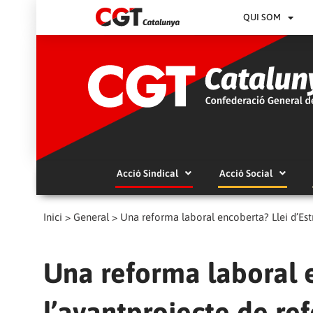
QUI SOM
Acció Sindical
Acció Social
Inici
>
General
>
Una reforma laboral encoberta? Llei d’Est
Una reforma laboral e
l’avantprojecte de re