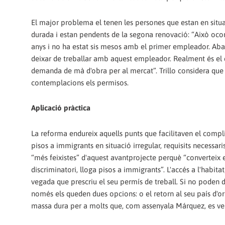
El major problema el tenen les persones que estan en situac
durada i estan pendents de la segona renovació: “Això ocorr
anys i no ha estat sis mesos amb el primer empleador. Aban
deixar de treballar amb aquest empleador. Realment és el que
demanda de mà d'obra per al mercat”. Trillo considera que d
contemplacions els permisos.
Aplicació pràctica
La reforma endureix aquells punts que facilitaven el compli
pisos a immigrants en situació irregular, requisits necessar
“més feixistes” d'aquest avantprojecte perquè “converteix en
discriminatori, lloga pisos a immigrants”. L'accés a l'habi
vegada que prescriu el seu permís de treball. Si no poden 
només els queden dues opcions: o el retorn al seu país d'ori
massa dura per a molts que, com assenyala Márquez, es veue