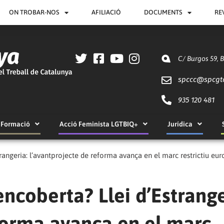
ON TROBAR-NOS
AFILIACIÓ
DOCUMENTS
RE
C/ Burgos 59, 
spccc@
spcgt
935 120 481
Formació
Acció Feminista LGTBIQ+
Jurídica
rangeria: l’avantprojecte de reforma avança en el marc restrictiu eu
ncoberta? Llei d’Estrange
forma avança en el marc