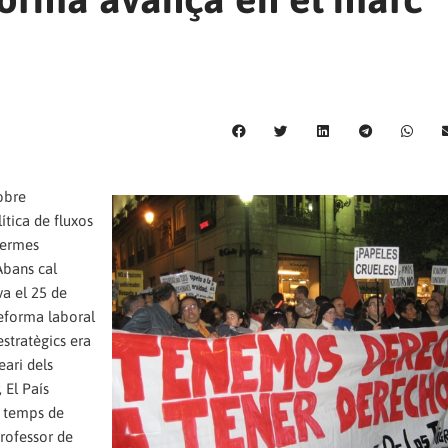
sobre
ítica de fluxos
termes
Abans cal
va el 25 de
reforma laboral
estratègics era
eari dels
 El País
n temps de
professor de