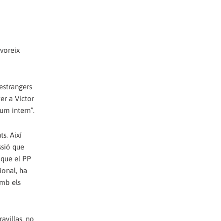
avoreix
 estrangers
er a Víctor
um intern”.
s. Així
ssió que
 que el PP
ional, ha
amb els
avillas, no