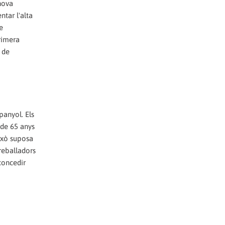
 nova
ntar l'alta
e
primera
 de
panyol. Els
 de 65 anys
això suposa
reballadors
concedir