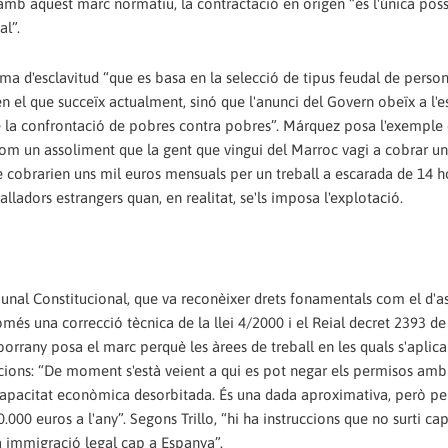
 amb aquest marc normatiu, la contractació en origen “és l'única possi
al”.
a d'esclavitud “que es basa en la selecció de tipus feudal de person
en el que succeïx actualment, sinó que l'anunci del Govern obeïx a l'e
de la confrontació de pobres contra pobres”. Márquez posa l'exemple 
m un assoliment que la gent que vingui del Marroc vagi a cobrar un
e cobrarien uns mil euros mensuals per un treball a escarada de 14 h
eballadors estrangers quan, en realitat, se'ls imposa l'explotació.
bunal Constitucional, que va reconèixer drets fonamentals com el d'as
només una correcció tècnica de la llei 4/2000 i el Reial decret 2393 d
sborrany posa el marc perquè les àrees de treball en les quals s'aplica
iccions: “De moment s'està veient a qui es pot negar els permisos amb
apacitat econòmica desorbitada. És una dada aproximativa, però pe
000 euros a l'any”. Segons Trillo, “hi ha instruccions que no surti ca
la immigració legal cap a Espanya”.