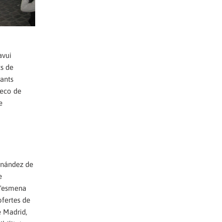
avui
ts de
rants
Seco de
e
ernández de
e
 l'esmena
ofertes de
e Madrid,