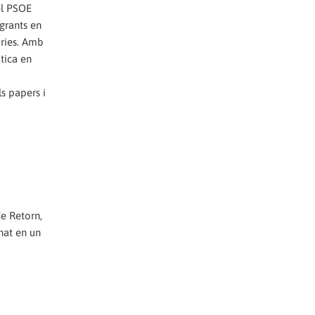
el PSOE
igrants en
aries. Amb
ítica en
ls papers i
de Retorn,
nat en un