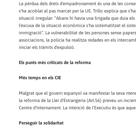
La pèrdua dels drets d'empadronament és una de les conseq
s'ha acoblat al pas marcat per la UE. Trillo explica que s'h
situació irregular: “Abans hi havia una brigada que duia els
l'excusa de la situació econòmica s'ha sistematitzat el sist
immigració”. La vulnerabilitat de les persones sense papers
associacions, la policia ha realitza redades en els intercam
iniciar els tràmits d'expulsió.
Els punts més criticats de la reforma
Més temps en els CIE
Malgrat que el govern espanyol va manifestar la seva ntenc
la reforma de la Llei d'Estrangeria (Art.56) preveu un incr
Centre d'Internament. La intenció de l'Executiu és que aques
Perseguir la solidaritat