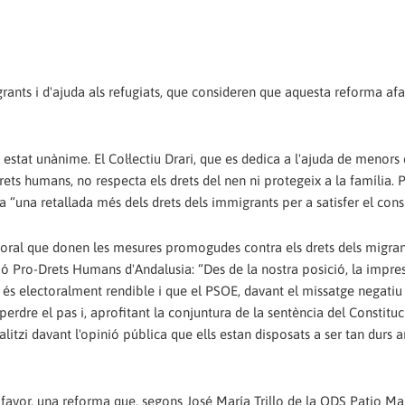
rants i d'ajuda als refugiats, que consideren que aquesta reforma af
estat unànime. El Col·lectiu Drari, que es dedica a l'ajuda de menors
ts humans, no respecta els drets del nen ni protegeix a la família. P
a “una retallada més dels drets dels immigrants per a satisfer el cons
ectoral que donen les mesures promogudes contra els drets dels migrant
ció Pro-Drets Humans d'Andalusia: “Des de la nostra posició, la impre
 és electoralment rendible i que el PSOE, davant el missatge negatiu
perdre el pas i, aprofitant la conjuntura de la sentència del Constituc
alitzi davant l'opinió pública que ells estan disposats a ser tan durs 
favor, una reforma que, segons José María Trillo de la ODS Patio Mar