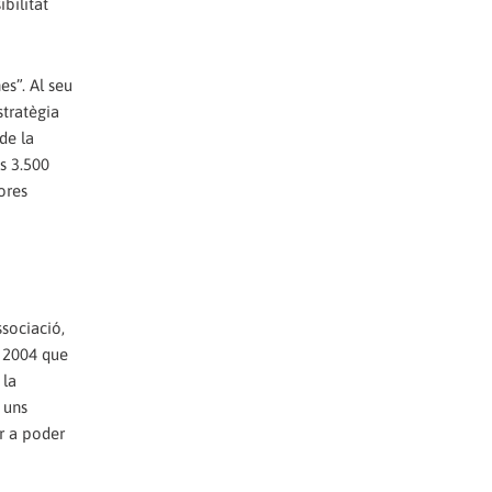
bilitat
es”. Al seu
stratègia
de la
s 3.500
ores
sociació,
e 2004 que
 la
 uns
r a poder
p