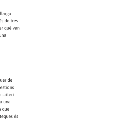
llarga
és de tres
er què van
 una
guer de
üestions
 criteri
ra una
a que
oteques és