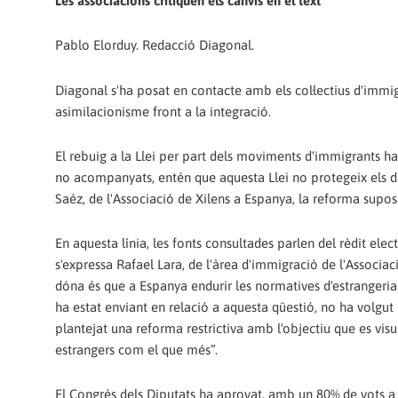
Les associacions critiquen els canvis en el text
Pablo Elorduy. Redacció Diagonal.
Diagonal s'ha posat en contacte amb els col·lectius d'immig
asimilacionisme front a la integració.
El rebuig a la Llei per part dels moviments d'immigrants ha 
no acompanyats, entén que aquesta Llei no protegeix els dre
Saéz, de l'Associació de Xilens a Espanya, la reforma supos
En aquesta línia, les fonts consultades parlen del rèdit el
s'expressa Rafael Lara, de l'àrea d'immigració de l'Associa
dóna és que a Espanya endurir les normatives d'estrangeria
ha estat enviant en relació a aquesta qüestió, no ha volgut 
plantejat una reforma restrictiva amb l'objectiu que es visu
estrangers com el que més”.
El Congrés dels Diputats ha aprovat, amb un 80% de vots a 