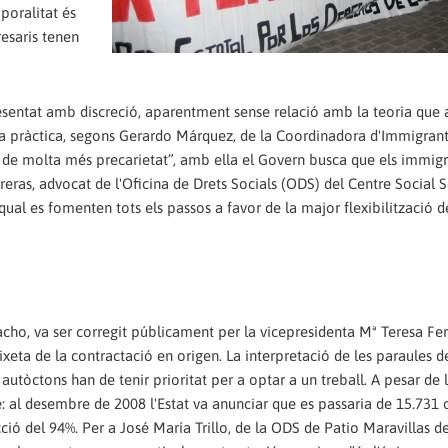
poralitat és
esaris tenen
resentat amb discreció, aparentment sense relació amb la teoria que 
la pràctica, segons Gerardo Márquez, de la Coordinadora d'Immigran
s de molta més precarietat”, amb ella el Govern busca que els immig
reras, advocat de l'Oficina de Drets Socials (ODS) del Centre Social 
qual es fomenten tots els passos a favor de la major flexibilització d
acho, va ser corregit públicament per la vicepresidenta Mª Teresa F
aixeta de la contractació en origen. La interpretació de les paraules d
autòctons han de tenir prioritat per a optar a un treball. A pesar de
e: al desembre de 2008 l'Estat va anunciar que es passaria de 15.731 
ió del 94%. Per a José María Trillo, de la ODS de Patio Maravillas d