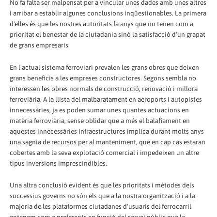
No fa falta ser malpensat per a vincular unes dades amb unes altres
i arribar a establir algunes conclusions inqüestionables. La primera
d'elles és que les nostres autoritats fa anys que no tenen com a
prioritat el benestar de la ciutadania sinó la satisfacció d'un grapat
de grans empresaris.
En l'actual sistema ferroviari prevalen les grans obres que deixen
grans beneficis a les empreses constructores. Segons sembla no
interessen les obres normals de construcció, renovació i millora
ferroviària. A la llista del malbaratament en aeroports i autopistes
innecessàries, ja es poden sumar unes quantes actuacions en
matèria ferroviària, sense oblidar que a més el balafiament en
aquestes innecessàries infraestructures implica durant molts anys
una sagnia de recursos per al manteniment, que en cap cas estaran
cobertes amb la seva explotació comercial i impedeixen un altre
tipus inversions imprescindibles.
Una altra conclusió evident és que les prioritats i mètodes dels
successius governs no són els que a la nostra organització i a la
majoria de les plataformes ciutadanes d'usuaris del ferrocarril