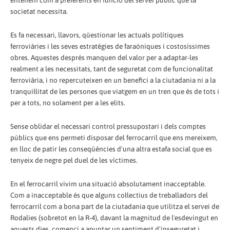
entenem com a preferents en funció del servei públic que la
societat necessita.
Es fa necessari, llavors, qüestionar les actuals polítiques
ferroviàries i les seves estratègies de faraòniques i costosíssimes
obres. Aquestes després manquen del valor per a adaptar-les
realment a les necessitats, tant de seguretat com de funcionalitat
ferroviària, i no repercuteixen en un benefici a la ciutadania ni a la
tranquil·litat de les persones que viatgem en un tren que és de tots i
per a tots, no solament per a les elits.
Sense oblidar el necessari control pressupostari i dels comptes
públics que ens permeti disposar del ferrocarril que ens mereixem,
en lloc de patir les conseqüències d'una altra estafa social que es
tenyeix de negre pel duel de les víctimes.
En el ferrocarril vivim una situació absolutament inacceptable.
Com a inacceptable és que alguns col·lectius de treballadors del
ferrocarril com a bona part de la ciutadania que utilitza el servei de
Rodalies (sobretot en la R-4), davant la magnitud de l'esdevingut en
aquests dies, comenci a apuntar un sentiment d'inseguretat i