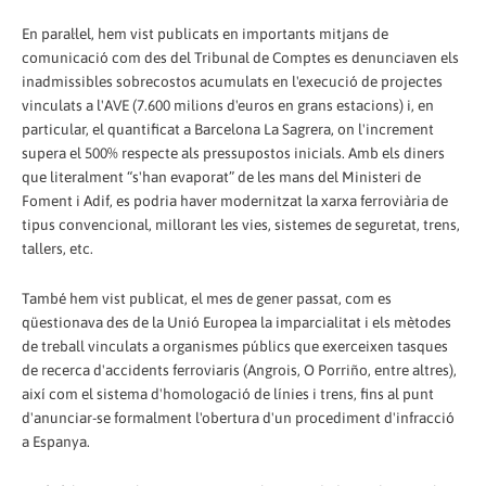
En paral·lel, hem vist publicats en importants mitjans de
comunicació com des del Tribunal de Comptes es denunciaven els
inadmissibles sobrecostos acumulats en l'execució de projectes
vinculats a l'AVE (7.600 milions d'euros en grans estacions) i, en
particular, el quantificat a Barcelona La Sagrera, on l'increment
supera el 500% respecte als pressupostos inicials. Amb els diners
que literalment “s'han evaporat” de les mans del Ministeri de
Foment i Adif, es podria haver modernitzat la xarxa ferroviària de
tipus convencional, millorant les vies, sistemes de seguretat, trens,
tallers, etc.
També hem vist publicat, el mes de gener passat, com es
qüestionava des de la Unió Europea la imparcialitat i els mètodes
de treball vinculats a organismes públics que exerceixen tasques
de recerca d'accidents ferroviaris (Angrois, O Porriño, entre altres),
així com el sistema d'homologació de línies i trens, fins al punt
d'anunciar-se formalment l'obertura d'un procediment d'infracció
a Espanya.