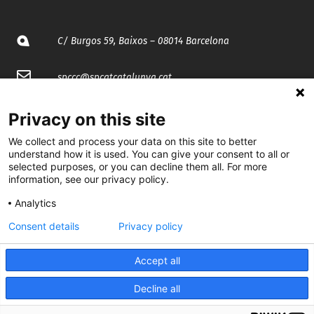
C/ Burgos 59, Baixos – 08014 Barcelona
spccc@
spcgtcatalunya.cat
935 120 481
Privacy on this site
We collect and process your data on this site to better
@CGTCatalunya
understand how it is used. You can give your consent to all or
selected purposes, or you can decline them all. For more
information, see our privacy policy.
cgtcatalunya
Analytics
CGTCatalunya
Consent details
Privacy policy
cgtcatalunya
Accept all
Decline all
Desenvolupat per