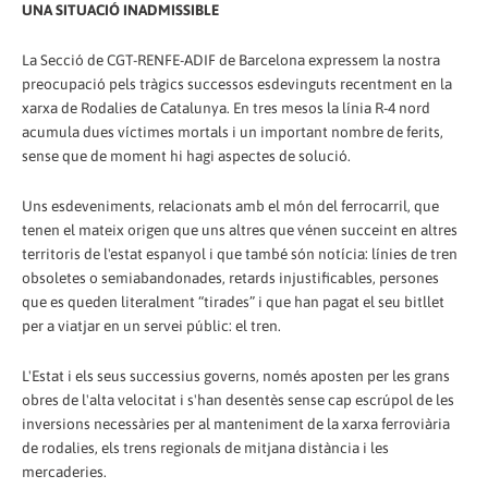
UNA SITUACIÓ INADMISSIBLE
La Secció de CGT-RENFE-ADIF de Barcelona expressem la nostra
preocupació pels tràgics successos esdevinguts recentment en la
xarxa de Rodalies de Catalunya. En tres mesos la línia R-4 nord
acumula dues víctimes mortals i un important nombre de ferits,
sense que de moment hi hagi aspectes de solució.
Uns esdeveniments, relacionats amb el món del ferrocarril, que
tenen el mateix origen que uns altres que vénen succeint en altres
territoris de l'estat espanyol i que també són notícia: línies de tren
obsoletes o semiabandonades, retards injustificables, persones
que es queden literalment “tirades” i que han pagat el seu bitllet
per a viatjar en un servei públic: el tren.
L'Estat i els seus successius governs, només aposten per les grans
obres de l'alta velocitat i s'han desentès sense cap escrúpol de les
inversions necessàries per al manteniment de la xarxa ferroviària
de rodalies, els trens regionals de mitjana distància i les
mercaderies.