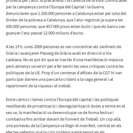
protesta per l'atur, la precarietat i la carestia de la vida. Convocades
per la campanya contra l'Europa del Capital i la Guerra,
denunciaven que 1.300.000 persones a Catalunya estan per sota del
llindar de la pobresa a Catalunya, que l'atur registrat ja supera les
600.000 persones, que 457.000 pisos estan buits i que els bancs van
guanyar l'any passat 12.000 milions d'euros.
A les 19 h. unes 2000 persones es van concentrar als Jardinets de
Gràcia i avançaren Passeig de Gràcia avall en direcció a Via
Laietana. No es pot dir que es tractés d'una manifestació massiva
però almenys va servir per a fer sentir les veus crítiques contra les
polítiques de la UE. Prop d'un centenar d'afiliats de la CGT hi van
participar darrere una pancarta cridant a la vaga general i al
repartiment de la riquesa i el treball.
Entre càntics i lemes contra l’Europa del capital i les polítiques
neoliberals de privatització i desregularització dutes a terme en el
seu se, la manifestació va desenvolupar-se de forma festiva i
combativa fins arribar davant de Foment de Treball. Un cop allà,
una portaveu de la Campanya va llegir el manifest, centrat en els
efectes nefastos que la crisi sistèmica està tenint en els