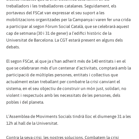
treballadors i les treballadores catalanes. Seguidament, els
portaveus del FSCat van expressar el seu suport a les
mobilitzacions organitzades per la Campanya i varen fer una crida
a participar al segon Fòrum Social Català, que se celebrarà aquest
cap de setmana (30 i 31 de gener) a l’edifici històric de la
Universitat de Barcelona. La CGT estarà present en alguns dels
debats.
El segon FSCat, al que ja s’han adherit més de 140 entitats i en el
que se celebraran més d’un centenar d’activitats, comptarà amb la
participació de múltiples persones, entitats i col·lectius que
actualment estan treballant per combatre la crisi canviant el
sistema, en el seu objectiu de construir un món just, solidari, no
violent i respectuós amb les necessitats de les persones, dels
pobles i del planeta.
L’Assemblea de Moviments Socials tindrà lloc el diumenge 31 a les
12h al hall de la Universitat.
Contra la seva crisi, les nostres solucions. Combatem la crisi