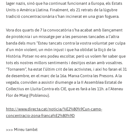
lager nazis, sinó que ha continuat funcionant a Europa, els Estats
Units o Amèrica Llatina. Finalment, els 21 retrats de la lúgubre
tradició concentracionària s’han incinerat en una gran foguera.
Vora dos quarts de 7 la convocatòria s’ha acabat amb llençament
de pirotècnia i un missatge per a les persones tancades a l’altra
banda dels murs “Esteu tancats contra la vostra voluntat per culpa
d’un món violent, un món injust i que ha oblidat la lliçó de la
Història. Potser no ens podeu escoltar, però us volem fer saber que
tots els nostres millors sentiments i desitjos estan amb vosaltres.
“Tornarem”, ha estat l’últim crit de les activistes, i així ho faran el 31
de desembre, en el marc de la 16a. Marxa Contra les Presons. A la
vegada, conviden a assistir diumenge a la II Assemblea Estatal de
Col·lectius en Lluita Contra els CIE, que es farà a les 11h. a l’Ateneu
Flor de Maig (Poblenou).
http://www.directa.cat/noticia/%E2%80%9Cun-camp-
concentracio-zona-franca%E2%80%9D
>>> Mireu també: