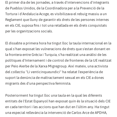
El primer dia de les jornades, a través d'intervencions d'integrants
de Pueblos Unidos, de la Coordinadora per a la Prevenció de la
Tortura i d'Andalucia Acoge, es visibilizava el rebuig massiu a un
Reglament que lluny de garantir els drets de les persones internes
en els CIE, suposa fins i tot una retallada en els drets conquistats
per les organitzacions socials.
El dissabte a primera hora ha tingut lloc la taula internacional en la
qual s'han exposat les vulneracions de drets que s'estan donant en
la frontera entre Grècia i Turquia, s'ha realitzat una anàlisi de les
polítiques d'Internament i de control de fronteres de la UE realitzat
per Peio Aierbe de la Xarxa Migregroup. Així mateix, una activista
del col·lectiu "Li venticinqueundici" ha relatat l'experiència de
suport la denúncia de maltractament sexual en els CIE a dones
migrants des d'una perspectiva feminista.
Posteriorment ha tingut lloc una taula en la qual les diferents
entitats de l'Estat Espanyol han exposat quin és la situació dels CIE
en cada territori i les accions que han dut en l'últim any. Ha tingut
una especial rellevància la intervenció de Carlos Arce de APDHA,