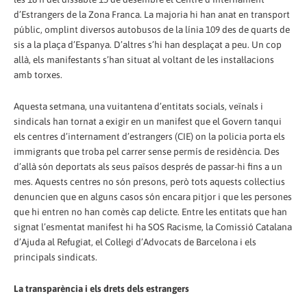
d’Estrangers de la Zona Franca. La majoria hi han anat en transport
públic, omplint diversos autobusos de la línia 109 des de quarts de
sis a la plaça d’Espanya. D’altres s’hi han desplaçat a peu. Un cop
allà, els manifestants s’han situat al voltant de les instal·lacions
amb torxes.
Aquesta setmana, una vuitantena d’entitats socials, veïnals i
sindicals han tornat a exigir en un manifest que el Govern tanqui
els centres d’internament d’estrangers (CIE) on la policia porta els
immigrants que troba pel carrer sense permís de residència. Des
d’allà són deportats als seus països després de passar-hi fins a un
mes. Aquests centres no són presons, però tots aquests col·lectius
denuncien que en alguns casos són encara pitjor i que les persones
que hi entren no han comès cap delicte. Entre les entitats que han
signat l’esmentat manifest hi ha SOS Racisme, la Comissió Catalana
d’Ajuda al Refugiat, el Col·legi d’Advocats de Barcelona i els
principals sindicats.
La transparència i els drets dels estrangers