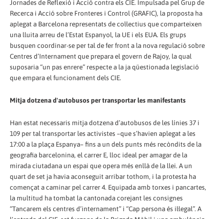
Jornades de Reflexió i Acció contra els CIE. Impulsada pel Grup de
Recerca i Acció sobre Fronteres i Control (GRAFIC), la proposta ha
aplegat a Barcelona representats de col·lectius que comparteixen
una lluita arreu de l’Estat Espanyol, la UE i els EUA. Els grups
busquen coordinar-se per tal de fer front a la nova regulació sobre
Centres d’Internament que prepara el govern de Rajoy, la qual
suposaria “un pas enrere” respecte a la ja qüestionada legislació
que empara el funcionament dels CIE.
Mitja dotzena d'autobusos per transportar les manifestants
Han estat necessaris mitja dotzena d’autobusos de les línies 37 i
109 per tal transportar les activistes –que s’havien aplegat a les
17:00 a la plaça Espanya– fins a un dels punts més recòndits de la
geografia barcelonina, el carrer E, lloc ideal per amagar de la
mirada ciutadana un espai que opera més enllà de la llei. A un
quart de set ja havia aconseguit arribar tothom, i la protesta ha
començat a caminar pel carrer 4. Equipada amb torxes i pancartes,
la multitud ha tombat la cantonada corejant les consignes
“Tancarem els centres d’internament” i “Cap persona és il·legal”. A