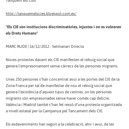
Tanquem els CIEs
http://tanquemelscies.blogspot.com.es/
"Els CIE són institucions discriminatòries, injustes i on es vulneren
els Drets Humans"
MARC RUDE | 16/12/2012 - Setmanari Directa
Noves protestes davant els CIE manifesten el rebuig social que
genera l’empresonament sense càrrecs de les persones migrants.
Unes 250 persones s’han concentrat avui a les portes del CIE de la
Zona Franca per tal de manifestar de nou el rebuig social que
genera l’existència d’aquest tipus de centres, on les persones
migrants són empresonades sense haver comès cap delicte.
València i Madrid també s’han fet ressò d’una protesta organitzada
a nivell estatal per la Campanya pel Tancament dels CIE.
Els esdeveniments han seguit a la celebració, ahir i avui, de les