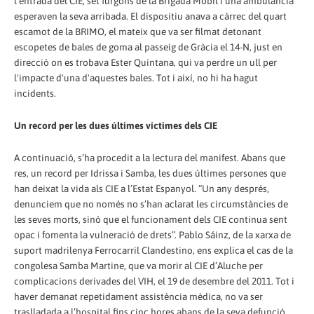
l’entrada del CIE, set furgons de la Brigada Mòbil i una ambulància
esperaven la seva arribada. El dispositiu anava a càrrec del quart
escamot de la BRIMO, el mateix que va ser filmat detonant
escopetes de bales de goma al passeig de Gràcia el 14-N, just en
direcció on es trobava Ester Quintana, qui va perdre un ull per
l'impacte d'una d'aquestes bales. Tot i així, no hi ha hagut
incidents.
Un record per les dues últimes víctimes dels CIE
A continuació, s’ha procedit a la lectura del manifest. Abans que
res, un record per Idrissa i Samba, les dues últimes persones que
han deixat la vida als CIE a l’Estat Espanyol. “Un any després,
denunciem que no només no s’han aclarat les circumstàncies de
les seves morts, sinó que el funcionament dels CIE continua sent
opac i fomenta la vulneració de drets”. Pablo Sáinz, de la xarxa de
suport madrilenya Ferrocarril Clandestino, ens explica el cas de la
congolesa Samba Martine, que va morir al CIE d’Aluche per
complicacions derivades del VIH, el 19 de desembre del 2011. Tot i
haver demanat repetidament assistència mèdica, no va ser
traslladada a l’hospital fins cinc hores abans de la seva defunció.