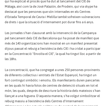
qui ha explicat el procés que ha dut al tancament del CIE de
Màlaga, així com la de José Palazón, de Prodein, qui via skype ha
destacat que les persones que són internades en els Centres
d'Estada Temporal de Ceuta i Melilla també sofreixen vulneracions
de drets i que la situació d'internament pot durar fins a 6 anys.
Les jornades s'han clausurat amb la intervenció de la Campanya
pel tancament dels CIE de Barcelona qui ha posat de manifest que
més de 140 organitzacions han mostrat en un manifest presentat
dijous passat el rebuig a l'existència dels CIE i ha cridat a participar
en la Concentració "Envolta el CIE", la qual ha tingut lloc a partir de
les 18hs.
La concentració, que ha congregat a unes 250 persones provinents
de diferents col·lectius i entitats de l'Estat Espanyol, ha tingut un
fort contingut simbòlic i emotiu. Els manifestants duien pancartes
en les quals hi havia fotos de centres de detenció situats en tot el
món, les quals, després de descriure la història dels mateixos s'han
llançat a una foguera. D'aquesta manera, s'ha volgut simbolitzar el
rebuig massiu a l'existència dels Centres d'Internament