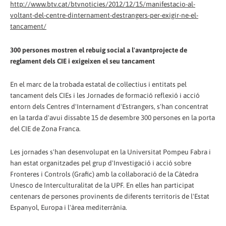
http://www.btv.cat/btvnoticies/2012/12/15/manifestacio-al-
voltant-del-centre-dinternament-destrangers-per-exigir-ne-el-
tancament/
300 persones mostren el rebuig social a l'avantprojecte de
reglament dels CIE i exigeixen el seu tancament
En el marc de la trobada estatal de col·lectius i entitats pel
tancament dels CIEs i les Jornades de formació reflexió i acció
entorn dels Centres d'Internament d'Estrangers, s'han concentrat
en la tarda d'avui dissabte 15 de desembre 300 persones en la porta
del CIE de Zona Franca.
Les jornades s'han desenvolupat en la Universitat Pompeu Fabra i
han estat organitzades pel grup d'Investigació i acció sobre
Fronteres i Controls (Grafic) amb la col·laboració de la Càtedra
Unesco de Interculturalitat de la UPF. En elles han participat
centenars de persones provinents de diferents territoris de l'Estat
Espanyol, Europa i l'àrea mediterrània.