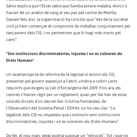
Sáinz explica que l’Estat sabia que Samba estava malalta, doncs li
havien fet un anàlisi de sang al seu pas pel centre de Melilla.
Davant fets així, la organització ha conclòs que “des de la societat
civil ja hem començat el compromís de treballar conjuntament pel
tancament dels CIE, i no permetrem que hi hagi més morts pel
camí”.
"Són institucions discriminatòries, injustes i on es vulneren els
Drets Humans"
Un avantprojecte de reforma de la legislació entorn els CIE,
presentat pel govern espanyol a l’abril, vindria a cobrir certs
requisits que exigeix la Llei d’Estrangeria del 2009. Fins ara, els
centres s’havien regit per un reglament, quan per llei han de estar
sota els dictats d’un decret-llei. Cristina Fernández, de
l’Observatori del Sistema Penal i DDHH, no ho veu clar: “La
legalitat dels CIE no impedeix que continuïn sent institucions
discriminatòries, injustes i on es vulneren els Drets Humans”.
De fet, el nou marc legal podria suposar un “retrocés”. Tot i que no