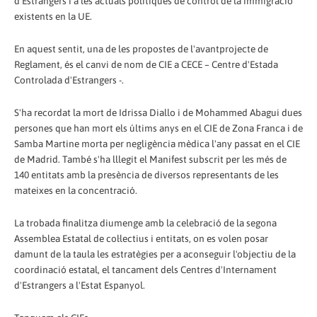
d'Estrangers i a les actuals polítiques de control de la immigració
existents en la UE.
En aquest sentit, una de les propostes de l'avantprojecte de
Reglament, és el canvi de nom de CIE a CECE – Centre d'Estada
Controlada d'Estrangers -.
S'ha recordat la mort de Idrissa Diallo i de Mohammed Abagui dues
persones que han mort els últims anys en el CIE de Zona Franca i de
Samba Martine morta per negligència mèdica l'any passat en el CIE
de Madrid. També s'ha lllegit el Manifest subscrit per les més de
140 entitats amb la presència de diversos representants de les
mateixes en la concentració.
La trobada finalitza diumenge amb la celebració de la segona
Assemblea Estatal de col·lectius i entitats, on es volen posar
damunt de la taula les estratègies per a aconseguir l'objectiu de la
coordinació estatal, el tancament dels Centres d'Internament
d'Estrangers a l'Estat Espanyol.