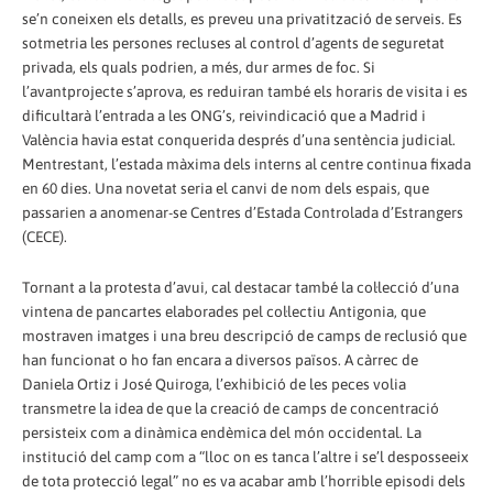
se’n coneixen els detalls, es preveu una privatització de serveis. Es
sotmetria les persones recluses al control d’agents de seguretat
privada, els quals podrien, a més, dur armes de foc. Si
l’avantprojecte s’aprova, es reduiran també els horaris de visita i es
dificultarà l’entrada a les ONG’s, reivindicació que a Madrid i
València havia estat conquerida després d’una sentència judicial.
Mentrestant, l’estada màxima dels interns al centre continua fixada
en 60 dies. Una novetat seria el canvi de nom dels espais, que
passarien a anomenar-se Centres d’Estada Controlada d’Estrangers
(CECE).
Tornant a la protesta d’avui, cal destacar també la col·lecció d’una
vintena de pancartes elaborades pel col·lectiu Antigonia, que
mostraven imatges i una breu descripció de camps de reclusió que
han funcionat o ho fan encara a diversos països. A càrrec de
Daniela Ortiz i José Quiroga, l’exhibició de les peces volia
transmetre la idea de que la creació de camps de concentració
persisteix com a dinàmica endèmica del món occidental. La
institució del camp com a “lloc on es tanca l’altre i se’l desposseeix
de tota protecció legal” no es va acabar amb l’horrible episodi dels