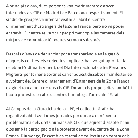
A principis d’any, dues persones van morir mentre estaven
internades als CIE de Madrid i de Barcelona, respectivament. El
síndic de greuges va intentar visitar a l’abril el Centre
d’Internament d’Estrangers de la Zona Franca, però no va poder
entrar-hi. El centre es va obrir per primer cop a les càmeres dels
mitjans de comunicació poques setmanes després.
Després d’anys de denunciar poca transparència en la gestió
d’aquests centres, els col·lectius implicats han volgut aprofitar la
celebració, dimarts vinent, del Dia Internacional de les Persones
Migrants per tornar a sortir al carrer aquest dissabte i manifestar-se
al voltant del Centre d’Internament d’Estrangers de la Zona Franca i
exigir el tancament de tots els CIE. Durant els propers dies també hi
haurà protestes en altres centres homòlegs d’arreu de l’Estat.
Al Campus de la Ciutadella de la UPF, el col·lectiu Gràfic ha
organitzat ahir i avui unes jornades per donar a conèixer la
problemàtica dels drets humans als CIE, que aquest dissabte s’han
clos amb la participació a la protesta davant del centre de la Zona
Franca. Diumenge, l’assemblea estatal de col·lectius en contra dels