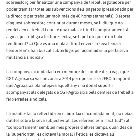
sobreesforç per finalitzar una campanya de treball esgotadora per
poder tramitar totes les subvencions dels pagesos (pressionada per
la direcció per treballar molt més de 40 hores setmanals). Després
d’aquest sobreesforç continuat durant mesos, se li diu que no
rendeix en el treball i que té una mala actitud i comportament. A
algú a qui s'obliga a fer hores extra, se li pot dir que té un baix
rendiment? ...i Què és una mala actitud envers la seva feina a
l’empresa? S’han buscat subterfugis per acomiadar-la per la seva
militància sindical?
La companya acomiadada era membre del comitè de la vaga que
CGT-Agroxarxa va convocar a 2014 per oposar-se a l'ERO temporal
que Agroxarxa planatejava aquell any i ha donat suport i
acompanyat als delegats de CGT-Agroxarxa pels centres de treball a
fer xerrades sindicals.
La manifestació reflectida en el burofax d’acomiadament, no deixa
dubtes sobre la seva subjectivitat. Les referències a “l’actitud” i al
“comportament” semblen més pròpies d’altres temps, quan des de
la “superioritat” es dictava la moral i l’ètica, es dictava als