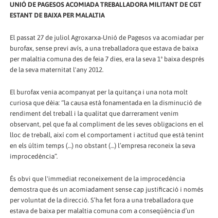
UNIÓ DE PAGESOS ACOMIADA TREBALLADORA MILITANT DE CGT
ESTANT DE BAIXA PER MALALTIA
El passat 27 de juliol Agroxarxa-Unió de Pagesos va acomiadar per
burofax, sense previ avís, a una treballadora que estava de baixa
per malaltia comuna des de feia 7 dies, era la seva 1ª baixa després
de la seva maternitat l'any 2012.
El burofax venia acompanyat per la quitança i una nota molt
curiosa que dèia: “la causa està fonamentada en la disminució de
rendiment del treball i la qualitat que darrerament venim
observant, pel que fa al compliment de les seves obligacions en el
lloc de treball, així com el comportament i actitud que està tenint
en els últim temps (…) no obstant (…) l’empresa reconeix la seva
improcedència”.
És obvi que l'immediat reconeixement de la improcedència
demostra que és un acomiadament sense cap justificació i només
per voluntat de la direcció. S’ha fet fora a una treballadora que
estava de baixa per malaltia comuna com a conseqüència d’un