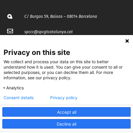
C/ Burgos 59, Baixos – 08014 Barcelona
spccc@
spcgtcatalunya.cat
935 120 481
Privacy on this site
We collect and process your data on this site to better
@CGTCatalunya
understand how it is used. You can give your consent to all or
selected purposes, or you can decline them all. For more
cgtcatalunya
information, see our privacy policy.
CGTCatalunya
Analytics
Consent details
Privacy policy
cgtcatalunya
Accept all
Decline all
Desenvolupat per