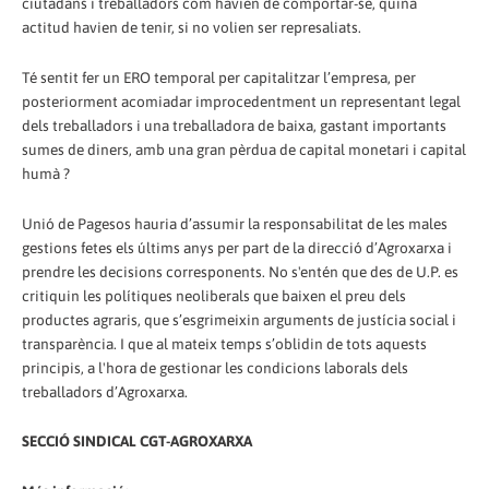
ciutadans i treballadors com havien de comportar-se, quina
actitud havien de tenir, si no volien ser represaliats.
Té sentit fer un ERO temporal per capitalitzar l’empresa, per
posteriorment acomiadar improcedentment un representant legal
dels treballadors i una treballadora de baixa, gastant importants
sumes de diners, amb una gran pèrdua de capital monetari i capital
humà ?
Unió de Pagesos hauria d’assumir la responsabilitat de les males
gestions fetes els últims anys per part de la direcció d’Agroxarxa i
prendre les decisions corresponents. No s'entén que des de U.P. es
critiquin les polítiques neoliberals que baixen el preu dels
productes agraris, que s’esgrimeixin arguments de justícia social i
transparència. I que al mateix temps s’oblidin de tots aquests
principis, a l'hora de gestionar les condicions laborals dels
treballadors d’Agroxarxa.
SECCIÓ SINDICAL CGT-AGROXARXA