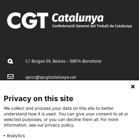
C/ Burgos 59, Baixos – 08014 Barcelona
spccc@
spcgtcatalunya.cat
935 120 481
Privacy on this site
We collect and process your data on this site to better
@CGTCatalunya
understand how it is used. You can give your consent to all or
selected purposes, or you can decline them all. For more
cgtcatalunya
information, see our privacy policy.
CGTCatalunya
Analytics