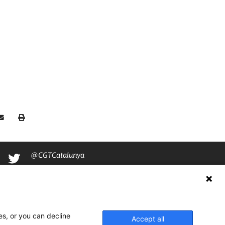
@CGTCatalunya
cgtcatalunya
CGTCatalunya
cgtcatalunya
es, or you can decline
Accept all