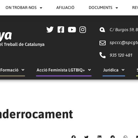
ON TROBAR-NOS
AFILIACIÓ
DOCUMENTS
RE
C/ Burgos 59, 
spccc@
spcgt
935 120 481
Formació
Acció Feminista LGTBIQ+
Jurídica
enderrocament