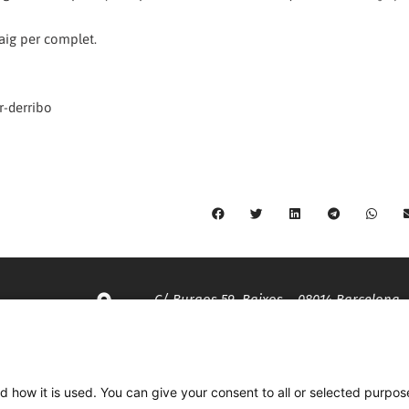
maig per complet.
r-derribo
C/ Burgos 59, Baixos – 08014 Barcelona
spccc@
spcgtcatalunya.cat
d how it is used. You can give your consent to all or selected purpos