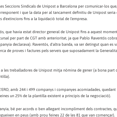
 les Seccions Sindicals de Unipost a Barcelona per comunicar-los que,
orresponent i que la data per al tancament definitiu de Unipost seria
d'extincions fins a la liquidació total de l'empresa.
, que havia estat director general de Unipost fins a aquest moment
ursal per part de CGT amb anterioritat, ja que Pablo Raventós cobr
nyia declarava). Raventós, d'altra banda, va ser detingut quan es v
erca de proves i factures pels serveis que suposadament la Generalita
i a les treballadores de Unipost mitja nòmina de gener (a bona part 
tilla).
e l'ERO, amb 244 i 499 companys i companyes acomiadades, quedant
ines un 25% de la plantilla existent a principis de la negociació).
anyia, bé per acords o ben al·legant incompliment dels contractes, q
 segueixen en peus (amb prou feines 22 de les 81 que van començar).