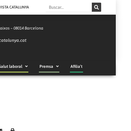
Search
VISTA CATALUNYA
Baixos – 08014 Barcelona
catalunya.cat
Salut laboral
Premsa
Afilia’t