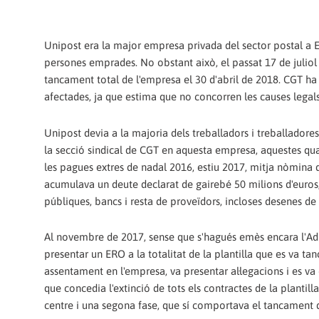
Unipost era la major empresa privada del sector postal a E
persones emprades. No obstant això, el passat 17 de juliol 
tancament total de l'empresa el 30 d'abril de 2018. CGT ha i
afectades, ja que estima que no concorren les causes legals
Unipost devia a la majoria dels treballadors i treballadore
la secció sindical de CGT en aquesta empresa, aquestes quan
les pagues extres de nadal 2016, estiu 2017, mitja nòmina 
acumulava un deute declarat de gairebé 50 milions d'euros,
públiques, bancs i resta de proveïdors, incloses desenes de
Al novembre de 2017, sense que s'hagués emès encara l'Adm
presentar un ERO a la totalitat de la plantilla que es va ta
assentament en l'empresa, va presentar al·legacions i es va
que concedia l'extinció de tots els contractes de la planti
centre i una segona fase, que sí comportava el tancament d