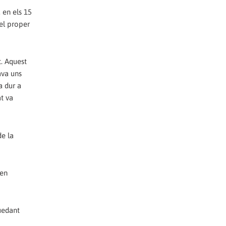
 en els 15
 el proper
. Aquest
ava uns
a dur a
t va
de la
 en
uedant