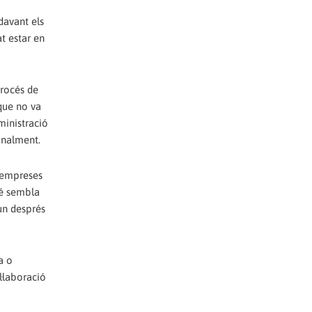
davant els
t estar en
procés de
que no va
ministració
inalment.
s empreses
bé sembla
un després
a o
l·laboració