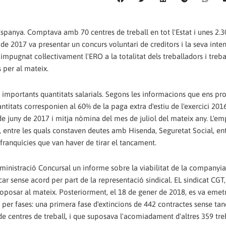
spanya. Comptava amb 70 centres de treball en tot l'Estat i unes 2.3
de 2017 va presentar un concurs voluntari de creditors i la seva inten
mpugnat col·lectivament l'ERO a la totalitat dels treballadors i treb
 per al mateix.
s importants quantitats salarials. Segons les informacions que ens p
titats corresponien al 60% de la paga extra d'estiu de l'exercici 201
de juny de 2017 i mitja nòmina del mes de juliol del mateix any. L'e
 entre les quals constaven deutes amb Hisenda, Seguretat Social, ent
 franquícies que van haver de tirar el tancament.
inistració Concursal un informe sobre la viabilitat de la companyia,
ncar sense acord per part de la representació sindical. EL sindicat CGT
 oposar al mateix. Posteriorment, el 18 de gener de 2018, es va emet
lla per fases: una primera fase d'extincions de 442 contractes sense t
e centres de treball, i que suposava l'acomiadament d'altres 359 tre