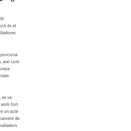
00
ció és el
alladores
roporciona
6, així com
mpresa
itats
 es va
, amb fort
re un acte
ancament de
balladors.