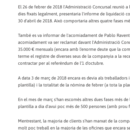
El 26 de febrer de 2018 l'Administració Concursal reunió a
dies fixats legalment, presentaria l'informe de liquidació c
30 d'abril de 2018. Això comportaria altres quatre fases més 
També es va informar de l'acomiadament de Pablo Raventós
acomiadament va ser reclamat davant l'Administració Conc
35.000 € mensuals (encara amb l'enorme deute que la compa
terme el registre de diverses seus de la companyia a la rec
contractar per al referèndum de l'1 d'octubre.
A data 3 de març de 2018 encara es devia als treballadors 
plantilla) i la totalitat de la nòmina de febrer (a tota la plan
En el mes de març s'han escomès altres dues fases més d
plantilla a dia d'avui poc més de 500 persones (amb prou fe
Mentrestant, la majoria de clients s'han marxat de la comp
molt poc treball en la majoria de les oficines que encara