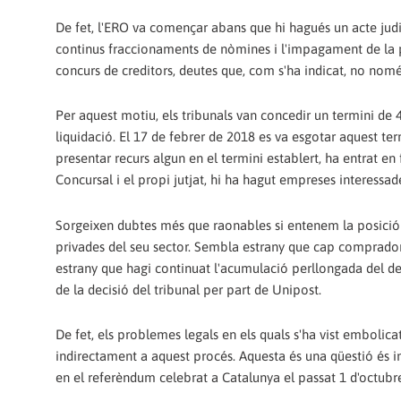
De fet, l'ERO va començar abans que hi hagués un acte judicia
continus fraccionaments de nòmines i l'impagament de la p
concurs de creditors, deutes que, com s'ha indicat, no nomé
Per aquest motiu, els tribunals van concedir un termini de 
liquidació. El 17 de febrer de 2018 es va esgotar aquest t
presentar recurs algun en el termini establert, ha entrat en
Concursal i el propi jutjat, hi ha hagut empreses interessa
Sorgeixen dubtes més que raonables si entenem la posició e
privades del seu sector. Sembla estrany que cap comprador 
estrany que hagi continuat l'acumulació perllongada del de
de la decisió del tribunal per part de Unipost.
De fet, els problemes legals en els quals s'ha vist embolica
indirectament a aquest procés. Aquesta és una qüestió és ind
en el referèndum celebrat a Catalunya el passat 1 d'octubr