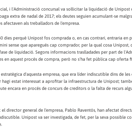
l, i l'Administració concursal va sol·licitar la liquidació de Unipost 
aga extra de nadal de 2017; els deutes seguien acumulant-se malgra
s afectaven als treballadors de l'empresa.
40 dies perquè Unipost fos comprada o, en cas contrari, entraria en 
ermini sense que aparegués cap comprador, per la qual cosa Unipost, 
 fase de liquidació. Segons informacions traslladades per part de l'Ad
des en aquest procés de compra, però no s'ha fet pública cap oferta f
stratègica d'aquesta empresa, que era líder indiscutible dins de le
hagi estat interessat a aprofitar la infraestructura de Unipost; tam
ute encara en procés de concurs de creditors o la falta de recurs alg
t el director general de l'empresa, Pablo Raventós, han afectat direct
iscutible. Unipost va ser investigada, de fet, per la seva possible co
e.