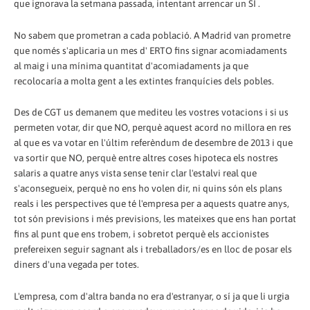
que ignorava la setmana passada, intentant arrencar un SÍ .
No sabem que prometran a cada població. A Madrid van prometre
que només s'aplicaria un mes d' ERTO fins signar acomiadaments
al maig i una mínima quantitat d'acomiadaments ja que
recolocaría a molta gent a les extintes franquícies dels pobles.
Des de CGT us demanem que mediteu les vostres votacions i si us
permeten votar, dir que NO, perquè aquest acord no millora en res
al que es va votar en l'últim referèndum de desembre de 2013 i que
va sortir que NO, perquè entre altres coses hipoteca els nostres
salaris a quatre anys vista sense tenir clar l'estalvi real que
s'aconsegueix, perquè no ens ho volen dir, ni quins són els plans
reals i les perspectives que té l'empresa per a aquests quatre anys,
tot són previsions i més previsions, les mateixes que ens han portat
fins al punt que ens trobem, i sobretot perquè els accionistes
prefereixen seguir sagnant als i treballadors/es en lloc de posar els
diners d'una vegada per totes.
L'empresa, com d'altra banda no era d'estranyar, o sí ja que li urgia