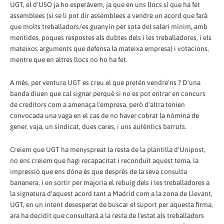
UGT, el d'USO ja ho esperàvem, ja que en uns llocs sí que ha fet
assemblees (si se li pot dir assemblees a vendre un acord que farà
que molts treballadors/es guanyin per sota del salari mínim, amb
mentides, poques respostes als dubtes dels i les treballadores, i els
mateixos arguments que defensa la mateixa empresa) i votacions,
mentre que en altres llocs no ho ha fet.
A més, per ventura UGT es creu el que pretén vendre'ns ? D'una
banda diuen que cal signar perquè si no es pot entrar en concurs
de creditors com a amenaça l'empresa, però d'altra tenien
convocada una vaga en el cas de no haver cobrat la nòmina de
gener, vaja, un sindicat, dues cares, i uns autèntics barruts.
Creiem que UGT ha menyspreat la resta de la plantilla d'Unipost,
no ens creiem que hagi recapacitat i reconduït aquest tema, la
impressió que ens dóna és que després de la seva consulta
bananera, i en sortir per majoria el rebuig dels i les treballadores a
la signatura d'aquest acord tant a Madrid com a la zona de Llevant,
UGT, en un intent desesperat de buscar el suport per aquesta firma,
ara ha decidit que consultarà a la resta de l'estat als treballadors