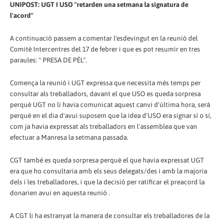
UNIPOST: UGT I USO "retarden una setmana la signatura de
l'acord"
A continuació passem a comentar l'esdevingut en la reunió del
Comitè Intercentres del 17 de febrer i que es pot resumir en tres
paraules: " PRESA DE PÈL".
Comença la reunió i UGT expressa que necessita més temps per
consultar als treballadors, davant el que USO es queda sorpresa
perquè UGT no li havia comunicat aquest canvi d'última hora, serà
perquè en el dia d'avui suposem que la idea d'USO era signar sí o sí,
com ja havia expressat als treballadors en l'assemblea que van
efectuar a Manresa la setmana passada.
CGT també es queda sorpresa perquè el que havia expressat UGT
era que ho consultaria amb els seus delegats/des i amb la majoria
dels i les treballadores, i que la decisió per ratificar el preacord la
donarien avui en aquesta reunió .
A CGT li ha estranyat la manera de consultar els treballadores de la