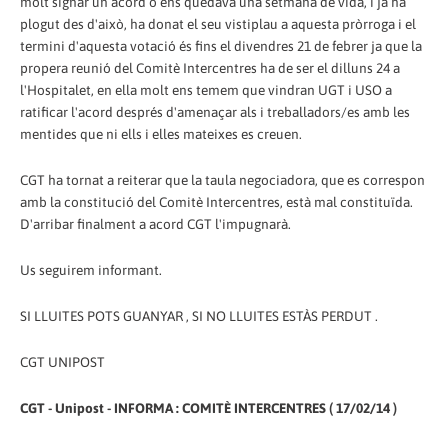
molt signar un acord o ens quedava una setmana de vida, i ja ha
plogut des d'això, ha donat el seu vistiplau a aquesta pròrroga i el
termini d'aquesta votació és fins el divendres 21 de febrer ja que la
propera reunió del Comitè Intercentres ha de ser el dilluns 24 a
l'Hospitalet, en ella molt ens temem que vindran UGT i USO a
ratificar l'acord després d'amenaçar als i treballadors/es amb les
mentides que ni ells i elles mateixes es creuen.
CGT ha tornat a reiterar que la taula negociadora, que es correspon
amb la constitució del Comitè Intercentres, està mal constituïda.
D'arribar finalment a acord CGT l'impugnarà.
Us seguirem informant.
SI LLUITES POTS GUANYAR , SI NO LLUITES ESTÀS PERDUT .
CGT UNIPOST
CGT - Unipost - INFORMA : COMITÈ INTERCENTRES ( 17/02/14 )