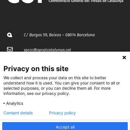
C/ Burgos 59, Baixos – 08014 Barcelona
spccc@
spcgtcatalunya.cat
935 120 481
Privacy on this site
We collect and process your data on this site to better
@CGTCatalunya
understand how it is used. You can give your consent to all or
selected purposes, or you can decline them all. For more
information, see our privacy policy.
cgtcatalunya
Analytics
CGTCatalunya
Consent details
Privacy policy
cgtcatalunya
Accept all