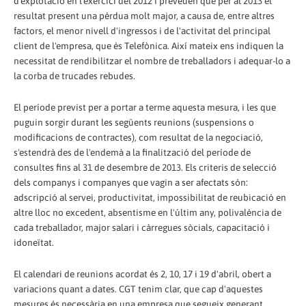
d'explotació en l'exercici del 2012 i preveuen que per al 2013 el
resultat present una pèrdua molt major, a causa de, entre altres
factors, el menor nivell d'ingressos i de l'activitat del principal
client de l'empresa, que és Telefònica. Així mateix ens indiquen la
necessitat de rendibilitzar el nombre de treballadors i adequar-lo a
la corba de trucades rebudes.
El període previst per a portar a terme aquesta mesura, i les que
puguin sorgir durant les següents reunions (suspensions o
modificacions de contractes), com resultat de la negociació,
s'estendrà des de l'endemà a la finalització del període de
consultes fins al 31 de desembre de 2013. Els criteris de selecció
dels companys i companyes que vagin a ser afectats són:
adscripció al servei, productivitat, impossibilitat de reubicació en
altre lloc no excedent, absentisme en l'últim any, polivalència de
cada treballador, major salari i càrregues sòcials, capacitació i
idoneïtat.
El calendari de reunions acordat és 2, 10, 17 i 19 d'abril, obert a
variacions quant a dates. CGT tenim clar, que cap d'aquestes
mesures és necessària en una empresa que segueix generant