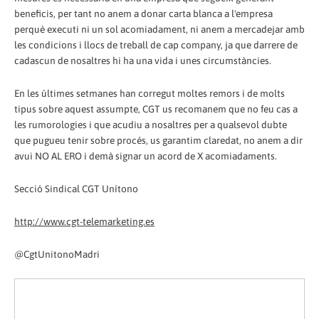
beneficis, per tant no anem a donar carta blanca a l'empresa
perquè executi ni un sol acomiadament, ni anem a mercadejar amb
les condicions i llocs de treball de cap company, ja que darrere de
cadascun de nosaltres hi ha una vida i unes circumstàncies.
En les últimes setmanes han corregut moltes remors i de molts
tipus sobre aquest assumpte, CGT us recomanem que no feu cas a
les rumorologies i que acudiu a nosaltres per a qualsevol dubte
que pugueu tenir sobre procés, us garantim claredat, no anem a dir
avui NO AL ERO i demà signar un acord de X acomiadaments.
Secció Sindical CGT Unítono
http://www.cgt-telemarketing.es
@CgtUnitonoMadri