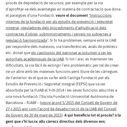
procés de depredació de recursos; per exemple per la via
d’aprofitar-se dels avantatges en matèria de contractació que dona
el paraigües d’una Fundació:
veure el document
“Instruccions
internes de la fundació per als estudis de prevenció i seguretat
integral, reguladores dels procediments d’adjudicació dels
contractes d’obres, subministraments i serveis no subjectes a
regulació harmonitzada
”. Si hi ha problemes, sempre està la UAB
per respondre dels mateixos, via transferències, avals de préstecs
etc. donat que
els capitostos del patronat acostumen a ser les
autoritats acadèmiques de la UAB
. Si tot i així, es mantenen les
dificultats, la via fàcil és extingir l’ens problemàtic per tal de crear-
ne un altre amb les mateixes funcions però lliure de les càrregues
de l’anterior: és el que es va fer amb l’antiga Fundació per als
Estudis de Prevenció i Seguretat Integral (FEPSI) que va ser
absorbida per la FUAB el 9-IX-2014 i les seves funcions adscrites a
una nova fundació: l’Escola Fundació Universitat Autònoma de
Barcelona – fUABf – (
veure acord 5/2015 del Consell de Govern de
27-I-2015 així com l’acord de desadscripció de la UAB del Consell
de Govern de 20 de maig de 2015
).
A qui beneficia tot el procés?
a la
gent que s’hi lucra: alts càrrecs directius dels diversos ens;