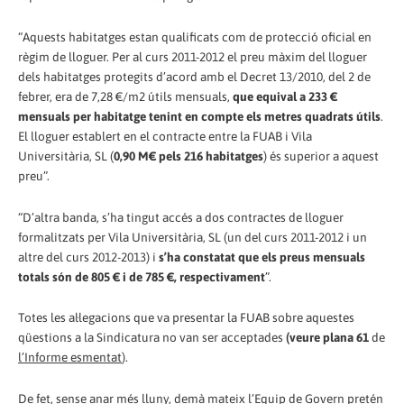
“Aquests habitatges estan qualificats com de protecció oficial en
règim de lloguer. Per al curs 2011-2012 el preu màxim del lloguer
dels habitatges protegits d’acord amb el Decret 13/2010, del 2 de
febrer, era de 7,28 €/m2 útils mensuals,
que equival a 233 €
mensuals per habitatge tenint en compte els metres quadrats útils
.
El lloguer establert en el contracte entre la FUAB i Vila
Universitària, SL (
0,90 M€ pels 216 habitatges
) és superior a aquest
preu”.
“D’altra banda, s’ha tingut accés a dos contractes de lloguer
formalitzats per Vila Universitària, SL (un del curs 2011-2012 i un
altre del curs 2012-2013) i
s’ha constatat que els preus mensuals
totals són de 805 € i de 785 €, respectivament
”.
Totes les al·legacions que va presentar la FUAB sobre aquestes
qüestions a la Sindicatura no van ser acceptades
(veure plana 61
de
l’Informe esmentat
).
De fet, sense anar més lluny, demà mateix l’Equip de Govern pretén