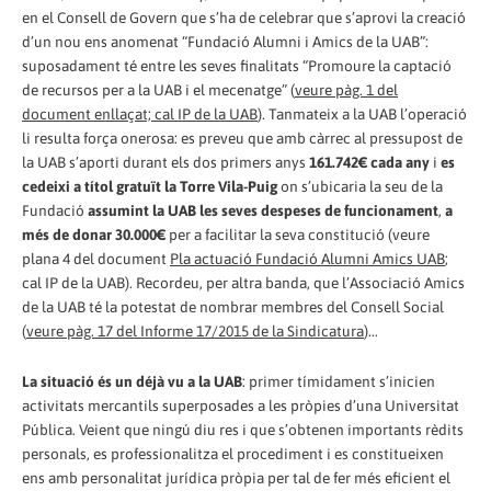
en el Consell de Govern que s’ha de celebrar que s’aprovi la creació
d’un nou ens anomenat “Fundació Alumni i Amics de la UAB”:
suposadament té entre les seves finalitats “Promoure la captació
de recursos per a la UAB i el mecenatge” (
veure pàg. 1 del
document enllaçat; cal IP de la UAB
). Tanmateix a la UAB l’operació
li resulta força onerosa: es preveu que amb càrrec al pressupost de
la UAB s’aporti durant els dos primers anys
161.742€ cada any
i
es
cedeixi a títol gratuït la Torre Vila-Puig
on s’ubicaria la seu de la
Fundació
assumint la UAB les seves despeses de funcionament
,
a
més de donar 30.000€
per a facilitar la seva constitució (veure
plana 4 del document
Pla actuació Fundació Alumni Amics UAB
;
cal IP de la UAB). Recordeu, per altra banda, que l’Associació Amics
de la UAB té la potestat de nombrar membres del Consell Social
(
veure pàg. 17 del Informe 17/2015 de la Sindicatura
)...
La situació és un déjà vu a la UAB
: primer tímidament s’inicien
activitats mercantils superposades a les pròpies d’una Universitat
Pública. Veient que ningú diu res i que s’obtenen importants rèdits
personals, es professionalitza el procediment i es constitueixen
ens amb personalitat jurídica pròpia per tal de fer més eficient el