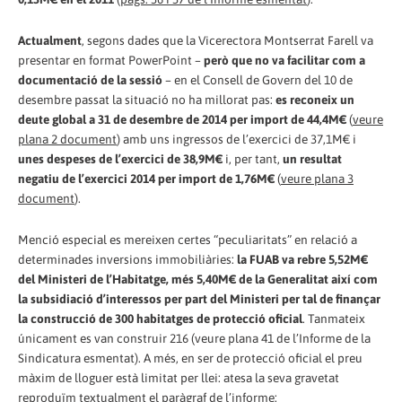
Actualment
, segons dades que la Vicerectora Montserrat Farell va
presentar en format PowerPoint –
però que no va facilitar com a
documentació de la sessió
– en el Consell de Govern del 10 de
desembre passat la situació no ha millorat pas:
es reconeix un
deute global a 31 de desembre de 2014 per import de 44,4M€
(
veure
plana 2 document
) amb uns ingressos de l’exercici de 37,1M€ i
unes despeses de l’exercici de 38,9M€
i, per tant,
un resultat
negatiu de l’exercici 2014 per import de 1,76M€
(
veure plana 3
document
).
Menció especial es mereixen certes “peculiaritats” en relació a
determinades inversions immobiliàries:
la FUAB va rebre 5,52M€
del Ministeri de l’Habitatge, més 5,40M€ de la Generalitat així com
la subsidiació d’interessos per part del Ministeri per tal de finançar
la construcció de 300 habitatges de protecció oficial
. Tanmateix
únicament es van construir 216 (veure plana 41 de l’Informe de la
Sindicatura esmentat). A més, en ser de protecció oficial el preu
màxim de lloguer està limitat per llei: atesa la seva gravetat
reproduïm textualment el paràgraf de l’informe: