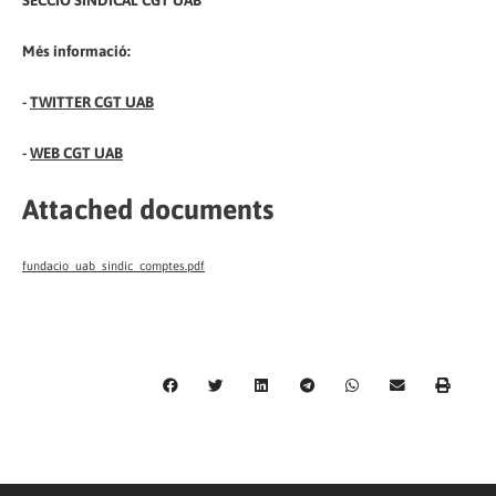
SECCIÓ SINDICAL CGT UAB
Més informació:
-
TWITTER CGT UAB
-
WEB CGT UAB
Attached documents
fundacio_uab_sindic_comptes.pdf