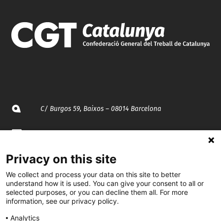
C/ Burgos 59, Baixos – 08014 Barcelona
spccc@
spcgtcatalunya.cat
Privacy on this site
935 120 481
We collect and process your data on this site to better
understand how it is used. You can give your consent to all or
@CGTCatalunya
selected purposes, or you can decline them all. For more
information, see our privacy policy.
cgtcatalunya
Analytics