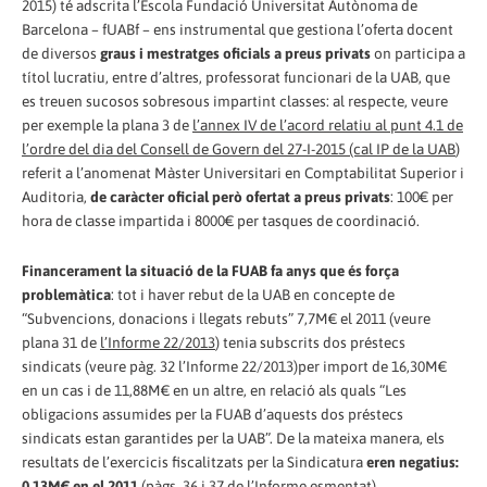
2015) té adscrita l’Escola Fundació Universitat Autònoma de
Barcelona – fUABf – ens instrumental que gestiona l’oferta docent
de diversos
graus i mestratges oficials a preus privats
on participa a
títol lucratiu, entre d’altres, professorat funcionari de la UAB, que
es treuen sucosos sobresous impartint classes: al respecte, veure
per exemple la plana 3 de
l’annex IV de l’acord relatiu al punt 4.1 de
l’ordre del dia del Consell de Govern del 27-I-2015 (cal IP de la UAB
)
referit a l’anomenat Màster Universitari en Comptabilitat Superior i
Auditoria,
de caràcter oficial però ofertat a preus privats
: 100€ per
hora de classe impartida i 8000€ per tasques de coordinació.
Financerament la situació de la FUAB fa anys que és força
problemàtica
: tot i haver rebut de la UAB en concepte de
“Subvencions, donacions i llegats rebuts” 7,7M€ el 2011 (veure
plana 31 de
l’Informe 22/2013
) tenia subscrits dos préstecs
sindicats (veure pàg. 32 l’Informe 22/2013)per import de 16,30M€
en un cas i de 11,88M€ en un altre, en relació als quals “Les
obligacions assumides per la FUAB d’aquests dos préstecs
sindicats estan garantides per la UAB”. De la mateixa manera, els
resultats de l’exercicis fiscalitzats per la Sindicatura
eren negatius:
0,13M€ en el 2011
(
pàgs. 36 i 37 de l’Informe esmentat
).