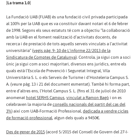
[
La trama 1.0
]
La Fundació UAB (FUAB) és una fundació civil privada participada
al 100% per la UAB que es va constituir davant notari el 6 de febrer
de 1998. Segons els seus estatuts té com a objectiu “la col·laboració
amb la UAB en el foment realització d’activitats docents, de
recerca i de prestació de tots aquells serveis vinculats a l’activitat
universitària” (
vegis pàg. 9- 10 de L’informe 22/2013 de la
Sindicatura de Comptes de Catalunya
). Controla, ja sigui com a soci
únic ja sigui com a soci majoritari, diversos ens jurídics, entre els
quals està l’Escola de Prevenció i Seguretat Integral, Vila
Universitària S. L. o els Serveis de Turisme i d’Hosteleria Campus S.
A. (veure pàg. 13 i 21 del document esmentat). També hi forma part,
entre d’altres ens, l’Hotel Campus S. L. (fins el 31 de juliol de 2010
anomenat
hotel SERHS Campus
,
vinculat a Ramon Bagó
i on es
celebraven la majoria de
consells nacionals del partit del cas del
3%
) així com UAB-Formació Professional,
dedicada a vendre cicles
de formació professional
, algun dels quals a 9450€.
Des de gener de 2015
(acord 5/2015 del Consell de Govern del 27-I-