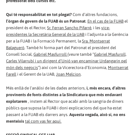
professorat dels cursos etc.
Qui té responsabilitat en tot plegat?
Com d’altres fundacions,
l’òrgan de govern de la FUAB és un Patronat
.
En el cas de la FUAB
el
president és el Rector,
Sr. Ferran Sancho Pifarré
, i les
vice-
presidentes la Secretària General de la UAB
i l’adjunta a la Gerència
per a la FUAB i la Formació Permanent, la
Sra. Montserrat
Balagueró
. També hi forma part del Patronat el president del
Consell Social,
Gabriel Masfurroll
(veure també “
Gabriel Masfuroll,
Carles Vilarrubí i un dirigent d’Unió van encaminar Urdangarin pel
món dels negocis
”) així com la Vicerectora d’Economia,
Montserrat
Farell
i el Gerent de la UAB,
Joan Melcion
.
Més enllà de l’anàlisi de les dades anteriors,
i, més encara, d’altres
provinents de fonts distintes a la Sindicatura que més endavant
explotarem
, instem al Rector que acabi amb la sangria de diners
públics que suposa la FUAB i doni explicacions del que ha estat
passant a la FUAB els darrers anys.
Aquesta vegada, això sí, no ens
menteixis
tal com vas fer aquí.