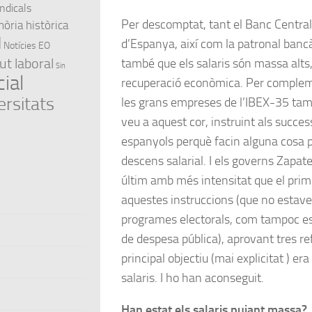
indicals
Per descomptat, tant el Banc Centra
ria històrica
l
d’Espanya, així com la patronal banc
Notícies EO
ut laboral
també que els salaris són massa alts, 
Sin
ial
recuperació econòmica. Per compleme
ersitats
les grans empreses de l’IBEX-35 tam
veu a aquest cor, instruint als succe
espanyols perquè facin alguna cosa p
descens salarial. I els governs Zapate
últim amb més intensitat que el prim
aquestes instruccions (que no estave
programes electorals, com tampoc es
de despesa pública), aprovant tres re
principal objectiu (mai explicitat ) er
salaris. I ho han aconseguit.
Han estat els salaris pujant massa?