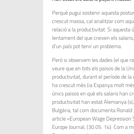
Perquè pugui sostenir aquesta postur
crescut massa, cal analitzar com aq
relació a la productivitat. Si aquesta
lentament del que creixen els salaris
d’un país pot tenir un problema.
Però si observem les dades (el que r
veure que en tots els països de la Un
productivitat, durant el període de la 
ha crescut més (ia Espanya molt més) 
únics països en què els salaris han c
productivitat han estat Alemanya (sí
Bulgària, tal com documenta Ronald 
article «European Wage Depression 
Europe Journal, (30.05. 14). Com a mi