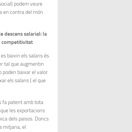
 social) podem veure
la en contra del món
e descens salarial: la
 competitivitat
 es baixin els salaris és
er tal que augmentin
no poden baixar el valor
ar els salaris ( el que
s fa patent amb tota
 que les exportacions
mica dels països. Doncs
 mitjana, el