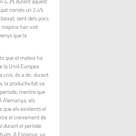
un 4,3% durant aquest
pujat només un 2,4%.
 baixat, sent dels pocs
 majoria han vist
menys que la
 és que el mateix ha
de la Unió Europea
a crisi, és a dir, durant
 la productivitat va
 període, mentre que
 A Alemanya, els
 que els existents el
ntre el creixement de
al durant el període
tuals. A Espanya, va