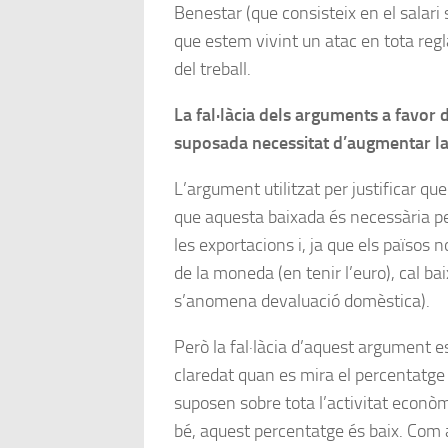
Benestar (que consisteix en el salari
que estem vivint un atac en tota reg
del treball.
La fal·làcia dels arguments a favor d
suposada necessitat d’augmentar la
L’argument utilitzat per justificar que
que aquesta baixada és necessària p
les exportacions i, ja que els països 
de la moneda (en tenir l’euro), cal baix
s’anomena devaluació domèstica).
Però la fal·làcia d’aquest argument e
claredat quan es mira el percentatge
suposen sobre tota l’activitat econò
bé, aquest percentatge és baix. Com a