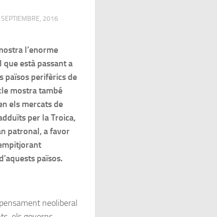
 SEPTIEMBRE, 2016
 mostra l’enorme
l que està passant a
s països perifèrics de
icle mostra també
 en els mercats de
adduïts per la Troica,
an patronal, a favor
 empitjorant
d’aquests països.
l pensament neoliberal
iats-els governs