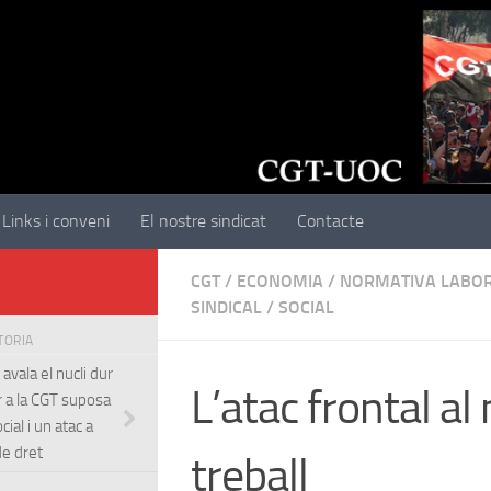
Links i conveni
El nostre sindicat
Contacte
CGT
/
ECONOMIA
/
NORMATIVA LABO
SINDICAL
/
SOCIAL
STORIA
avala el nucli dur
L’atac frontal al
r a la CGT suposa
ocial i un atac a
 de dret
treball