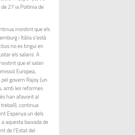
 de 27 ia Polònia de
tinua insistint que els
emburg i Itàlia s’està
ctius no es tingui en
ustar els salaris. A
sistint que el salari
omissió Europea,
 pel govern Rajoy (un
ts, amb les reformes
és han afavorit al
treball), continua
sent Espanya un dels
i a aquesta baixada de
nt de l’Estat del