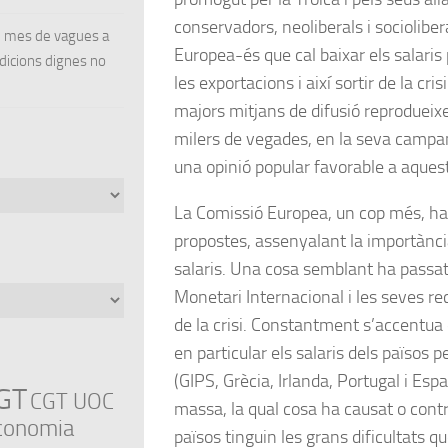
conservadors, neoliberals i socioliber
un mes de vagues a
Europea-és que cal baixar els salaris
ndicions dignes no
les exportacions i així sortir de la cri
majors mitjans de difusió reproduei
milers de vegades, en la seva campa
una opinió popular favorable a aquest
La Comissió Europea, un cop més, ha 
propostes, assenyalant la importànci
salaris. Una cosa semblant ha passa
Monetari Internacional i les seves r
de la crisi. Constantment s’accentua q
en particular els salaris dels països p
(GIPS, Grècia, Irlanda, Portugal i Es
GT
CGT UOC
massa, la qual cosa ha causat o contr
conomia
països tinguin les grans dificultats q