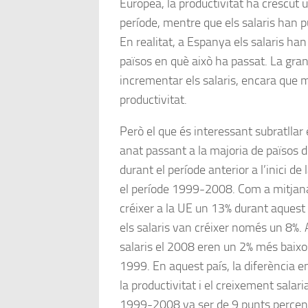
Europea, la productivitat ha crescut 
període, mentre que els salaris han 
En realitat, a Espanya els salaris han
països en què això ha passat. La gran
incrementar els salaris, encara que 
productivitat.
Però el que és interessant subratllar
anat passant a la majoria de països 
durant el període anterior a l’inici de l
el període 1999-2008. Com a mitjana,
créixer a la UE un 13% durant aquest
els salaris van créixer només un 8%.
salaris el 2008 eren un 2% més baixos
1999. En aquest país, la diferència e
la productivitat i el creixement salari
1999-2008 va ser de 9 punts percen