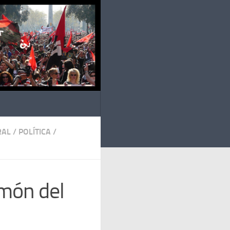
RAL
/
POLÍTICA
/
 món del