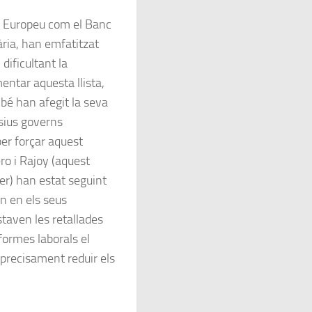
l Europeu com el Banc
ària, han emfatitzat
dificultant la
ntar aquesta llista,
bé han afegit la seva
ssius governs
er forçar aquest
ro i Rajoy (aquest
er) han estat seguint
n en els seus
taven les retallades
formes laborals el
a precisament reduir els