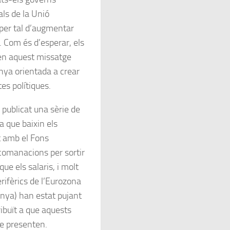
als de la Unió
 per tal d’augmentar
si. Com és d’esperar, els
xen aquest missatge
nya orientada a crear
es polítiques.
publicat una sèrie de
a que baixin els
t amb el Fons
ecomanacions per sortir
ue els salaris, i molt
erifèrics de l’Eurozona
panya) han estat pujant
ibuït a que aquests
ue presenten.