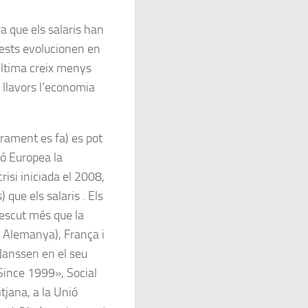
a que els salaris han
uests evolucionen en
 última creix menys
, llavors l’economia
arament es fa) es pot
ió Europea la
crisi iniciada el 2008,
que els salaris . Els
rescut més que la
, Alemanya), França i
Janssen en el seu
Since 1999», Social
tjana, a la Unió