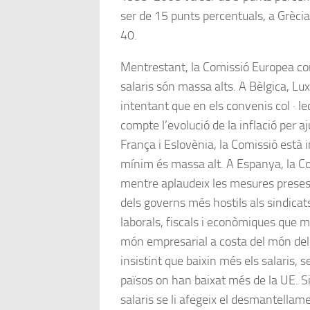
ser de 15 punts percentuals, a Grècia
40.
Mentrestant, la Comissió Europea con
salaris són massa alts. A Bèlgica, Lux
intentant que en els convenis col · le
compte l’evolució de la inflació per aj
França i Eslovènia, la Comissió està in
mínim és massa alt. A Espanya, la C
mentre aplaudeix les mesures preses
dels governs més hostils als sindica
laborals, fiscals i econòmiques que m
món empresarial a costa del món del 
insistint que baixin més els salaris, 
països on han baixat més de la UE. S
salaris se li afegeix el desmantellame