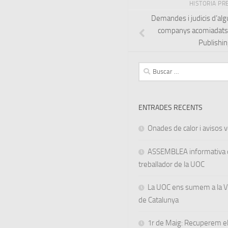
HISTORIA PR
Demandes i judicis d’alg
companys acomiadats
Publishin
Buscar:
ENTRADES RECENTS
Onades de calor i avisos ve
ASSEMBLEA informativa d
treballador de la UOC
La UOC ens sumem a la Va
de Catalunya
1r de Maig: Recuperem el