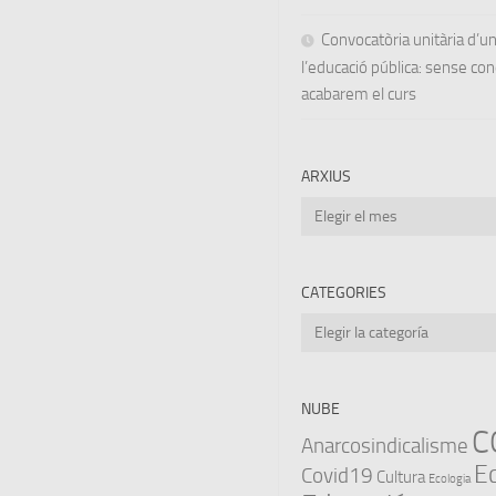
Convocatòria unitària d’
l’educació pública: sense co
acabarem el curs
ARXIUS
Arxius
CATEGORIES
Categories
NUBE
C
Anarcosindicalisme
E
Covid19
Cultura
Ecologia