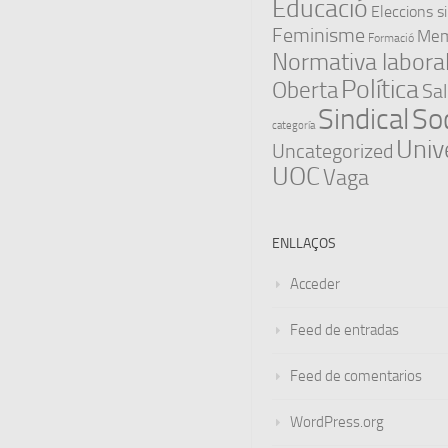
Educació
Eleccions s
Feminisme
Memò
Formació
Normativa labora
Política
Oberta
Sal
Sindical
Soc
categoría
Univ
Uncategorized
UOC
Vaga
ENLLAÇOS
Acceder
Feed de entradas
Feed de comentarios
WordPress.org