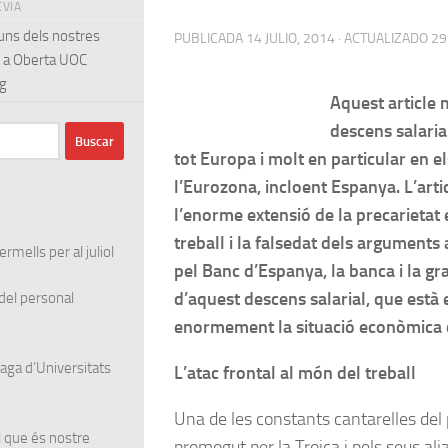
EVIA
uns dels nostres
PUBLICADA
14 JULIO, 2014
· ACTUALIZADO
29
 a Oberta UOC
g
Aquest article
descens salaria
tot Europa i molt en particular en el
l’Eurozona, incloent Espanya. L’art
l’enorme extensió de la precarietat
treball i la falsedat dels arguments 
rmells per al juliol
pel Banc d’Espanya, la banca i la gr
d’aquest descens salarial, que està
el personal
enormement la situació econòmica 
ga d’Universitats
L’atac frontal al món del treball
Una de les constants cantarelles de
 que és nostre
promogut per la Troica i pels seus al