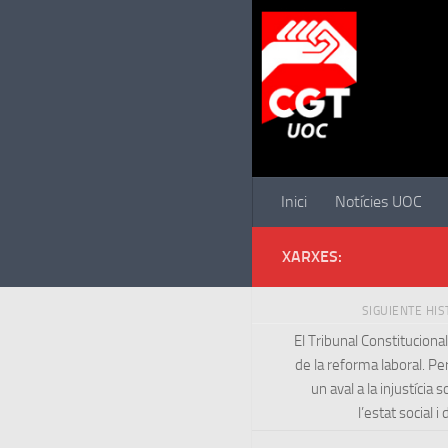
Saltar al contenido
Inici
Notícies UOC
XARXES:
SIGUIENTE HI
El Tribunal Constitucional 
de la reforma laboral. Pe
un aval a la injustícia s
l’estat social i