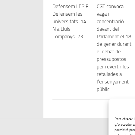
Defensem l’EPIF.
CGT convoca
Defensem les
vaga i
universitats. 14-
concentració
N a Lluís
davant del
Companys, 23
Parlament el 18
de gener durant
el debat de
pressupostos
per revertir les
retallades a
l’ensenyament
públic
Para ofrecer 
y/o acceder a
permitirá pro