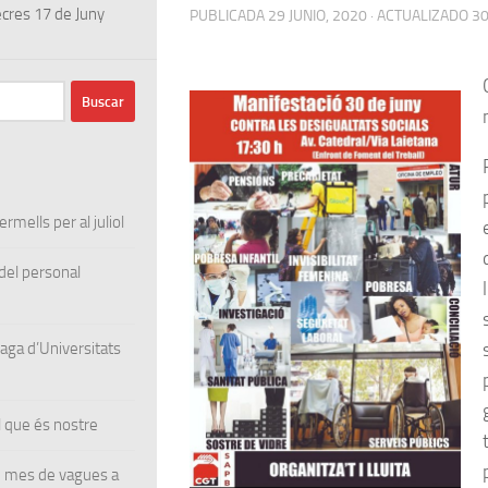
mecres 17 de Juny
PUBLICADA
29 JUNIO, 2020
· ACTUALIZADO
30
rmells per al juliol
el personal
ga d’Universitats
 que és nostre
un mes de vagues a