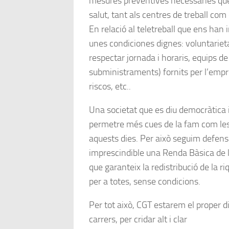
mesures preventives necessàries que
salut, tant als centres de treball co
En relació al teletreball que ens han i
unes condiciones dignes: voluntarietat
respectar jornada i horaris, equips de
subministraments) fornits per l’empr
riscos, etc..
Una societat que es diu democràtica 
permetre més cues de la fam com les
aquests dies. Per això seguim defen
imprescindible una Renda Bàsica de 
que garanteix la redistribució de la r
per a totes, sense condicions.
Per tot això, CGT estarem el proper d
carrers, per cridar alt i clar