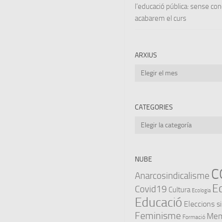
l’educació pública: sense co
acabarem el curs
ARXIUS
Arxius
CATEGORIES
Categories
NUBE
C
Anarcosindicalisme
E
Covid19
Cultura
Ecologia
Educació
Eleccions s
Feminisme
Memò
Formació