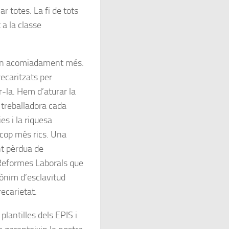
ar totes. La fi de tots
a la classe
i un acomiadament més.
ecaritzats per
r-la. Hem d’aturar la
 treballadora cada
s i la riquesa
cop més rics. Una
nt pèrdua de
 Reformes Laborals que
ònim d’esclavitud
recarietat.
lantilles dels EPIS i