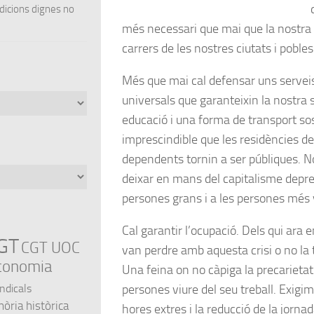
ndicions dignes no
més necessari que mai que la nostra ve
carrers de les nostres ciutats i pobles
Més que mai cal defensar uns serveis 
universals que garanteixin la nostra s
educació i una forma de transport sos
imprescindible que les residències d
dependents tornin a ser públiques. 
deixar en mans del capitalisme depre
persones grans i a les persones més 
Cal garantir l’ocupació. Dels qui ara e
GT
CGT UOC
van perdre amb aquesta crisi o no la
conomia
Una feina on no càpiga la precarietat
persones viure del seu treball. Exigim
indicals
ria històrica
hores extres i la reducció de la jorna