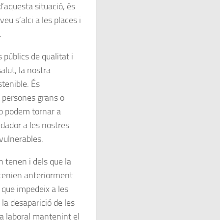
d’aquesta situació, és
u s’alci a les places i
.
públics de qualitat i
alut, la nostra
tenible. És
e persones grans o
No podem tornar a
dador a les nostres
vulnerables.
n tenen i dels que la
 tenien anteriorment.
 que impedeix a les
 la desaparició de les
da laboral mantenint el