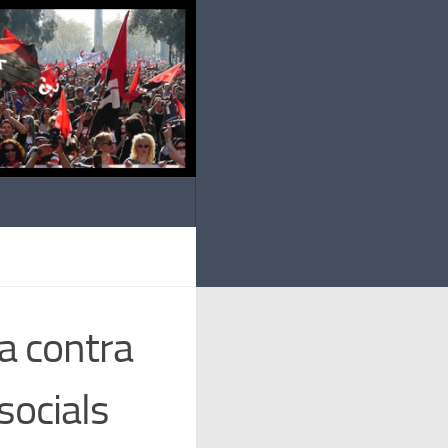
ta contra
socials