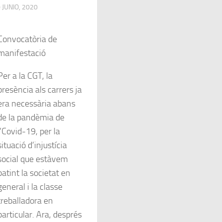
 JUNIO, 2020
Convocatòria de
manifestació
Per a la CGT, la
presència als carrers ja
era necessària abans
de la pandèmia de
l’Covid-19, per la
situació d’injustícia
social que estàvem
patint la societat en
general i la classe
treballadora en
particular. Ara, després