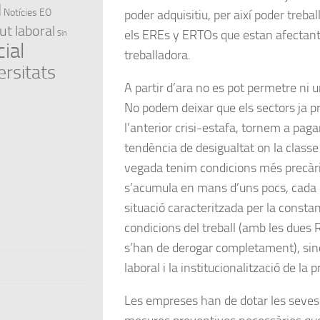
l
Notícies EO
poder adquisitiu, per així poder treball
ut laboral
els EREs y ERTOs que estan afectant 
Sin
ial
treballadora.
ersitats
A partir d’ara no es pot permetre n
No podem deixar que els sectors ja pr
l’anterior crisi-estafa, tornem a paga
tendència de desigualtat on la classe
vegada tenim condicions més precàrie
s’acumula en mans d’uns pocs, cada 
situació caracteritzada per la consta
condicions del treball (amb les dues
s’han de derogar completament), sin
laboral i la institucionalització de la p
Les empreses han de dotar les seves p