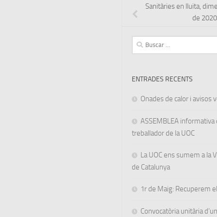
Sanitàries en lluita, di
de 2020
Buscar:
ENTRADES RECENTS
Onades de calor i avisos ve
ASSEMBLEA informativa d
treballador de la UOC
La UOC ens sumem a la Va
de Catalunya
1r de Maig: Recuperem el
Convocatòria unitària d’