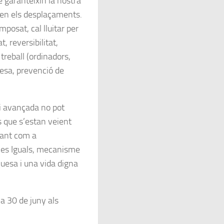
 garanteixin la nostra
m en els desplaçaments.
mposat, cal lluitar per
, reversibilitat,
 treball (ordinadors,
esa, prevenció de
i avançada no pot
 que s’estan veient
sant com a
les Iguals, mecanisme
iquesa i una vida digna
ia 30 de juny als