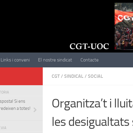
Links i conveni
El nostre sindicat
Contacte
CGT
/
SINDICAL
/
SOCIAL
STORIA
Organitza’t i llui
sposta! Si ens
redeixen a totes!
les desigualtats 
EVIA