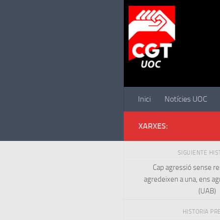
Saltar al contenido
Inici
Notícies UOC
XARXES:
SIGUIENTE HI
Cap agressió sense re
agredeixen a una, ens ag
(UAB)
HISTORIA PR