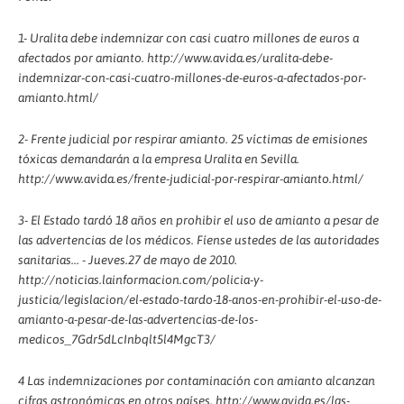
1- Uralita debe indemnizar con casi cuatro millones de euros a
afectados por amianto. http://www.avida.es/uralita-debe-
indemnizar-con-casi-cuatro-millones-de-euros-a-afectados-por-
amianto.html/
2- Frente judicial por respirar amianto. 25 víctimas de emisiones
tóxicas demandarán a la empresa Uralita en Sevilla.
http://www.avida.es/frente-judicial-por-respirar-amianto.html/
3- El Estado tardó 18 años en prohibir el uso de amianto a pesar de
las advertencias de los médicos. Fíense ustedes de las autoridades
sanitarias... - Jueves.27 de mayo de 2010.
http://noticias.lainformacion.com/policia-y-
justicia/legislacion/el-estado-tardo-18-anos-en-prohibir-el-uso-de-
amianto-a-pesar-de-las-advertencias-de-los-
medicos_7Gdr5dLcInbqlt5l4MgcT3/
4 Las indemnizaciones por contaminación con amianto alcanzan
cifras astronómicas en otros países. http://www.avida.es/las-