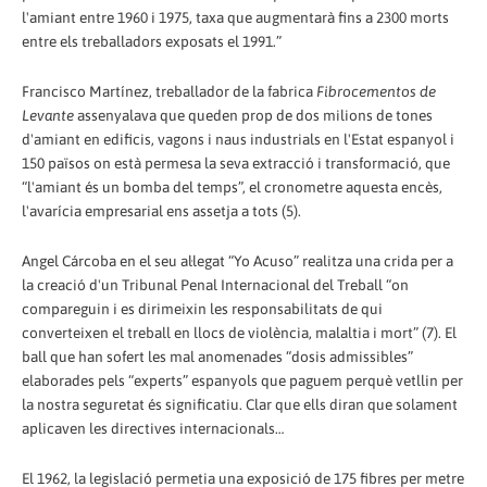
l'amiant entre 1960 i 1975, taxa que augmentarà fins a 2300 morts
entre els treballadors exposats el 1991.”
Francisco Martínez, treballador de la fabrica
Fibrocementos de
Levante
assenyalava que queden prop de dos milions de tones
d'amiant en edificis, vagons i naus industrials en l'Estat espanyol i
150 països on està permesa la seva extracció i transformació, que
“l'amiant és un bomba del temps”, el cronometre aquesta encès,
l'avarícia empresarial ens assetja a tots (5).
Angel Cárcoba en el seu al·legat “Yo Acuso” realitza una crida per a
la creació d'un Tribunal Penal Internacional del Treball “on
compareguin i es dirimeixin les responsabilitats de qui
converteixen el treball en llocs de violència, malaltia i mort” (7). El
ball que han sofert les mal anomenades “dosis admissibles”
elaborades pels “experts” espanyols que paguem perquè vetllin per
la nostra seguretat és significatiu. Clar que ells diran que solament
aplicaven les directives internacionals…
El 1962, la legislació permetia una exposició de 175 fibres per metre