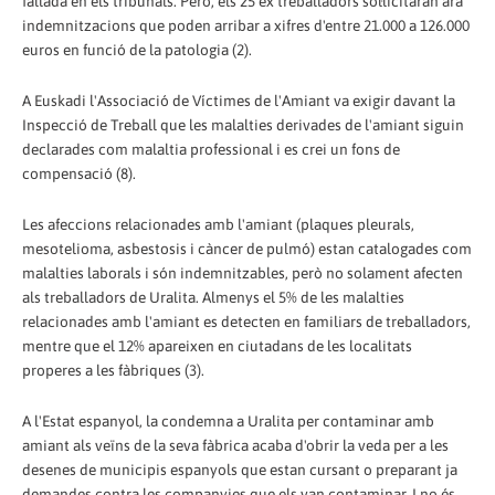
fallada en els tribunals. Però, els 25 ex treballadors sol·licitaran ara
indemnitzacions que poden arribar a xifres d'entre 21.000 a 126.000
euros en funció de la patologia (2).
A Euskadi l'Associació de Víctimes de l'Amiant va exigir davant la
Inspecció de Treball que les malalties derivades de l'amiant siguin
declarades com malaltia professional i es crei un fons de
compensació (8).
Les afeccions relacionades amb l'amiant (plaques pleurals,
mesotelioma, asbestosis i càncer de pulmó) estan catalogades com
malalties laborals i són indemnitzables, però no solament afecten
als treballadors de Uralita. Almenys el 5% de les malalties
relacionades amb l'amiant es detecten en familiars de treballadors,
mentre que el 12% apareixen en ciutadans de les localitats
properes a les fàbriques (3).
A l'Estat espanyol, la condemna a Uralita per contaminar amb
amiant als veïns de la seva fàbrica acaba d'obrir la veda per a les
desenes de municipis espanyols que estan cursant o preparant ja
demandes contra les companyies que els van contaminar. I no és