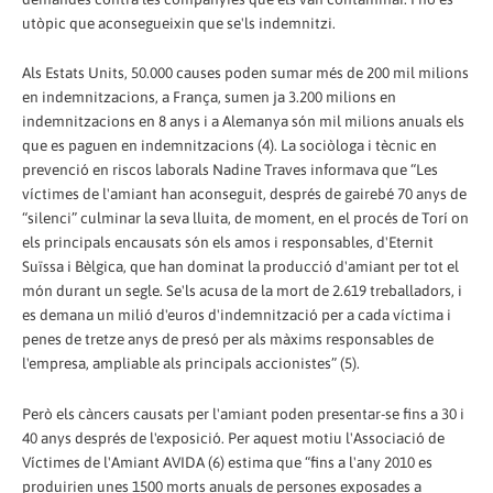
utòpic que aconsegueixin que se'ls indemnitzi.
Als Estats Units, 50.000 causes poden sumar més de 200 mil milions
en indemnitzacions, a França, sumen ja 3.200 milions en
indemnitzacions en 8 anys i a Alemanya són mil milions anuals els
que es paguen en indemnitzacions (4). La sociòloga i tècnic en
prevenció en riscos laborals Nadine Traves informava que “Les
víctimes de l'amiant han aconseguit, després de gairebé 70 anys de
“silenci” culminar la seva lluita, de moment, en el procés de Torí on
els principals encausats són els amos i responsables, d'Eternit
Suïssa i Bèlgica, que han dominat la producció d'amiant per tot el
món durant un segle. Se'ls acusa de la mort de 2.619 treballadors, i
es demana un milió d'euros d'indemnització per a cada víctima i
penes de tretze anys de presó per als màxims responsables de
l'empresa, ampliable als principals accionistes” (5).
Però els càncers causats per l'amiant poden presentar-se fins a 30 i
40 anys després de l'exposició. Per aquest motiu l'Associació de
Víctimes de l'Amiant AVIDA (6) estima que “fins a l'any 2010 es
produirien unes 1500 morts anuals de persones exposades a