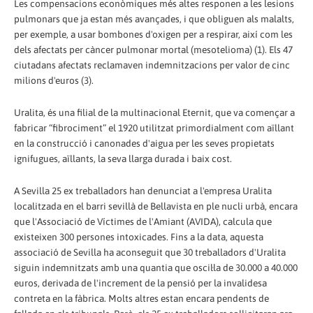
Les compensacions econòmiques més altes responen a les lesions
pulmonars que ja estan més avançades, i que obliguen als malalts,
per exemple, a usar bombones d'oxigen per a respirar, així com les
dels afectats per càncer pulmonar mortal (mesotelioma) (1). Els 47
ciutadans afectats reclamaven indemnitzacions per valor de cinc
milions d'euros (3).
Uralita, és una filial de la multinacional Eternit, que va començar a
fabricar “fibrociment” el 1920 utilitzat primordialment com aïllant
en la construcció i canonades d'aigua per les seves propietats
ignifugues, aïllants, la seva llarga durada i baix cost.
A Sevilla 25 ex treballadors han denunciat a l'empresa Uralita
localitzada en el barri sevillà de Bellavista en ple nucli urbà, encara
que l'Associació de Víctimes de l'Amiant (AVIDA), calcula que
existeixen 300 persones intoxicades. Fins a la data, aquesta
associació de Sevilla ha aconseguit que 30 treballadors d'Uralita
siguin indemnitzats amb una quantia que oscil·la de 30.000 a 40.000
euros, derivada de l'increment de la pensió per la invalidesa
contreta en la fàbrica. Molts altres estan encara pendents de