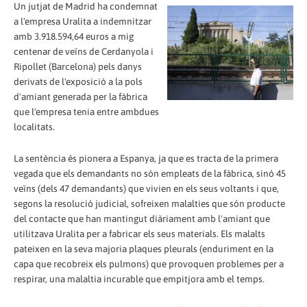
Un jutjat de Madrid ha condemnat
a l'empresa Uralita a indemnitzar
amb 3.918.594,64 euros a mig
centenar de veïns de Cerdanyola i
Ripollet (Barcelona) pels danys
derivats de l'exposició a la pols
d'amiant generada per la fàbrica
que l'empresa tenia entre ambdues
localitats.
La sentència és pionera a Espanya, ja que es tracta de la primera
vegada que els demandants no són empleats de la fàbrica, sinó 45
veïns (dels 47 demandants) que vivien en els seus voltants i que,
segons la resolució judicial, sofreixen malalties que són producte
del contacte que han mantingut diàriament amb l'amiant que
utilitzava Uralita per a fabricar els seus materials. Els malalts
pateixen en la seva majoria plaques pleurals (enduriment en la
capa que recobreix els pulmons) que provoquen problemes per a
respirar, una malaltia incurable que empitjora amb el temps.