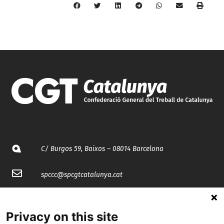
C/ Burgos 59, Baixos – 08014 Barcelona
spccc@
spcgtcatalunya.cat
935 120 481
Privacy on this site