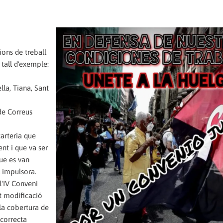
ions de treball
tall d'exemple:
lla, Tiana, Sant
 de Correus
arteria que
nt i que va ser
ue es van
l impulsora.
l'IV Conveni
at modificació
la cobertura de
 correcta