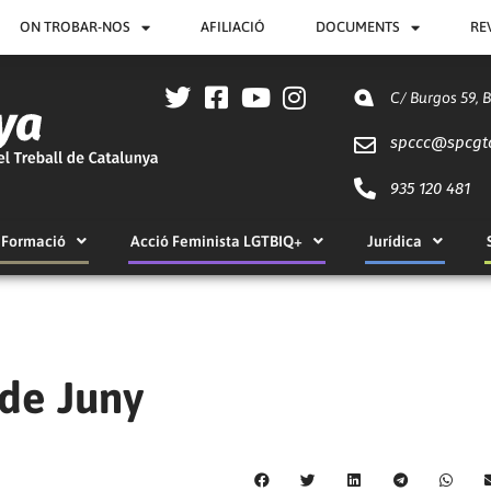
ON TROBAR-NOS
AFILIACIÓ
DOCUMENTS
RE
C/ Burgos 59, 
spccc@
spcgt
935 120 481
Formació
Acció Feminista LGTBIQ+
Jurídica
 de Juny