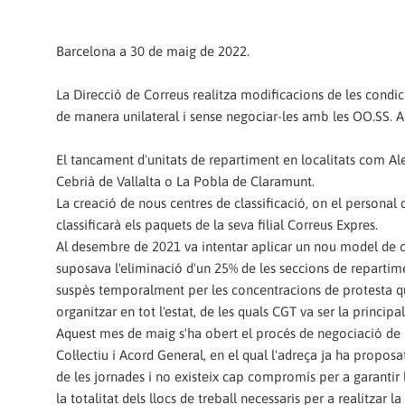
Barcelona a 30 de maig de 2022.
La Direcció de Correus realitza modificacions de les condic
de manera unilateral i sense negociar-les amb les OO.SS. A 
El tancament d'unitats de repartiment en localitats com Ale
Cebrià de Vallalta o La Pobla de Claramunt.
La creació de nous centres de classificació, on el personal
classificarà els paquets de la seva filial Correus Expres.
Al desembre de 2021 va intentar aplicar un nou model de c
suposava l'eliminació d'un 25% de les seccions de repartime
suspès temporalment per les concentracions de protesta q
organitzar en tot l'estat, de les quals CGT va ser la principa
Aquest mes de maig s'ha obert el procés de negociació de 
Col·lectiu i Acord General, en el qual l'adreça ja ha propos
de les jornades i no existeix cap compromís per a garantir 
la totalitat dels llocs de treball necessaris per a realitzar la