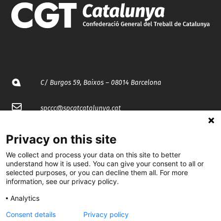
C/ Burgos 59, Baixos – 08014 Barcelona
spccc@
spcgtcatalunya.cat
935 120 481
Privacy on this site
We collect and process your data on this site to better
@CGTCatalunya
understand how it is used. You can give your consent to all or
selected purposes, or you can decline them all. For more
information, see our privacy policy.
cgtcatalunya
Analytics
CGTCatalunya
Consent details
Privacy policy
cgtcatalunya