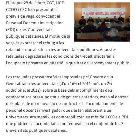
El proper 29 de febrer, CGT, UGT,
CCOO i CSC han presentat el
preavís de vaga, convocant el
Personal Docent i Investigador
(PDI) de les 7 universitats
públiques catalanes. El motiu de la
vaga és expressar el rebuig a les
retallades que afecten a les universitats públiques. Aquestes
retallades degradaran les condicions de treball, afectaran a
l'ocupació i posaran en qüestió la qualitat de l'ensenyament públic.
Les retallades pressupostàries imposades pel Govern de la
Generalitat a les universitats (d’un 16% el 2011, més un 2%
addicional el 2012), sobre la base dels incompliments dels
compromisos pressupostaris de governs anteriors, estan al darrera
dels plans de no renovació de contractes i d’acomiadaments de
personal docent i investigador que s’estan elaborant a les
universitats. Ara mateix, es comptabilitzen en més de 1.000 els PDI
que podrien ser acomiadats o no renovats en el conjunt de les 7
universitats públiques catalanes.