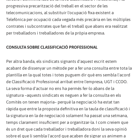
progressiva precarització del treball en el sector de les
telecomunicacions, al substituir l'ocupació fixa existent a
Telefònica per ocupació cada vegada més precària en les múltiples
contrates i subcontrates que fan el treball que abans era realitzat
per treballadors i treballadores de la pròpia empresa.
CONSULTA SOBRE CLASSIFICACIÓ PROFESSIONAL
Per altra banda, els sindicats signants d'aquest escrit estem
acabant de dissenyar un mètode per a fer una consulta entre tota la
plantilla en la qual totes i totes puguem dir què ens sembla l'acord
de Classificació Professional arribat entre l'empresa, UGT i CCOO.
La seva forma d'actuar no ens ha permès fer-lo abans de la
signatura –aquests sindicats es neguen a fer la consulta en els
Comitès on tenen majoria– perquè la negociació ha estat tan
ràpida que entre la proposta definitiva en la taula de classificació i
la signatura en la de negociació solament ha passat una setmana,
temps clarament insuficient per a organitzar-la. I com creiem que
és un dret que cada treballador i treballadora doni la seva opinió
sobre el que li sembla l'acord que acaben de signar us animem a