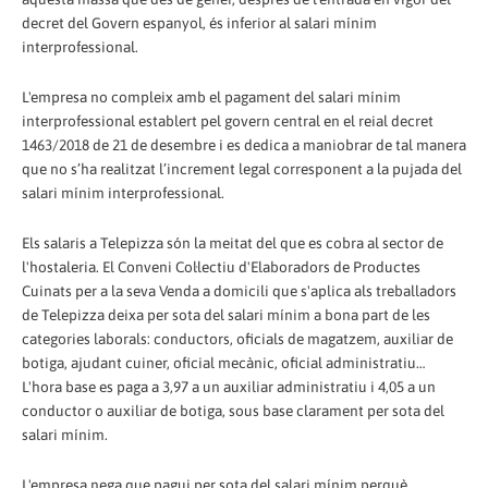
decret del Govern espanyol, és inferior al salari mínim
interprofessional.
L'empresa no compleix amb el pagament del salari mínim
interprofessional establert pel govern central en el reial decret
1463/2018 de 21 de desembre i es dedica a maniobrar de tal manera
que no s’ha realitzat l’increment legal corresponent a la pujada del
salari mínim interprofessional.
Els salaris a Telepizza són la meitat del que es cobra al sector de
l'hostaleria. El Conveni Col·lectiu d'Elaboradors de Productes
Cuinats per a la seva Venda a domicili que s'aplica als treballadors
de Telepizza deixa per sota del salari mínim a bona part de les
categories laborals: conductors, oficials de magatzem, auxiliar de
botiga, ajudant cuiner, oficial mecànic, oficial administratiu…
L'hora base es paga a 3,97 a un auxiliar administratiu i 4,05 a un
conductor o auxiliar de botiga, sous base clarament per sota del
salari mínim.
L'empresa nega que pagui per sota del salari mínim perquè