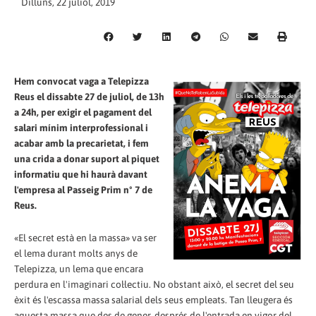
Dilluns, 22 juliol, 2019
Hem convocat vaga a Telepizza
Reus el dissabte 27 de juliol, de 13h
a 24h, per exigir el pagament del
salari mínim interprofessional i
acabar amb la precarietat, i fem
una crida a donar suport al piquet
informatiu que hi haurà davant
l'empresa al Passeig Prim nº 7 de
Reus.
«El secret està en la massa» va ser
el lema durant molts anys de
Telepizza, un lema que encara
perdura en l'imaginari col·lectiu. No obstant això, el secret del seu
èxit és l'escassa massa salarial dels seus empleats. Tan lleugera és
aquesta massa que des de gener, després de l'entrada en vigor del