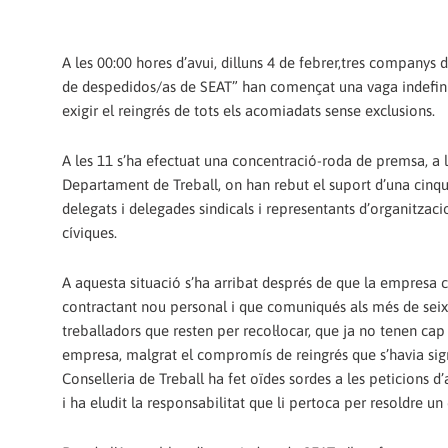
A les 00:00 hores d’avui, dilluns 4 de febrer,tres companys
de despedidos/as de SEAT” han començat una vaga indefin
exigir el reingrés de tots els acomiadats sense exclusions.
A les 11 s’ha efectuat una concentració-roda de premsa, a l
Departament de Treball, o­n han rebut el suport d’una cinq
delegats i delegades sindicals i representants d’organitzacio
cíviques.
A aquesta situació s’ha arribat després de que la empresa 
contractant nou personal i que comuniqués als més de sei
treballadors que resten per recol·locar, que ja no tenen ca
empresa, malgrat el compromís de reingrés que s’havia sig
Conselleria de Treball ha fet oïdes sordes a les peticions d’a
i ha eludit la responsabilitat que li pertoca per resoldre un