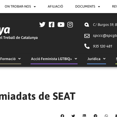
ON TROBAR-NOS
AFILIACIÓ
DOCUMENTS
RE
C/ Burgos 59, 
spccc@
spcgt
935 120 481
Formació
Acció Feminista LGTBIQ+
Jurídica
miadats de SEAT