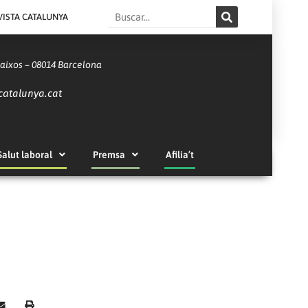
Search
VISTA CATALUNYA
Baixos – 08014 Barcelona
catalunya.cat
Salut laboral
Premsa
Afilia’t