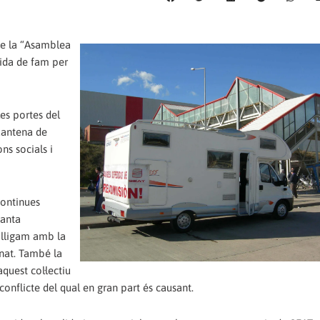
 de la “Asamblea
ida de fam per
es portes del
uantena de
ns socials i
continues
xanta
p lligam amb la
nat. També la
quest col·lectiu
 conflicte del qual en gran part és causant.