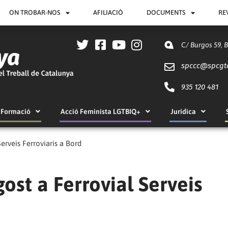
ON TROBAR-NOS
AFILIACIÓ
DOCUMENTS
RE
C/ Burgos 59, 
spccc@
spcgt
935 120 481
Formació
Acció Feminista LGTBIQ+
Jurídica
Serveis Ferroviaris a Bord
gost a Ferrovial Serveis