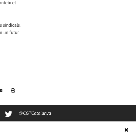
anteix el
 sindicals,
n un futur
@CGTCatalunya
cgtcatalunya
CGTCatalunya