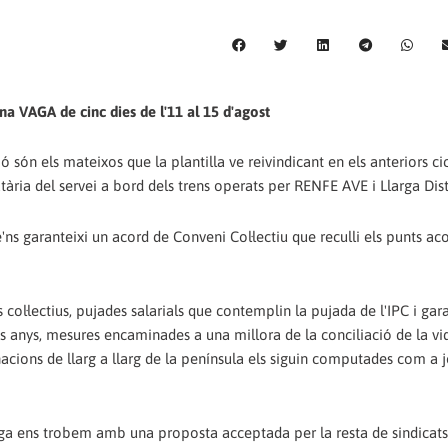
na VAGA de cinc dies de l'11 al 15 d'agost
són els mateixos que la plantilla ve reivindicant en els anteriors ci
tària del servei a bord dels trens operats per RENFE AVE i Llarga Dis
ns garanteixi un acord de Conveni Col·lectiu que reculli els punts ac
ls col·lectius, pujades salarials que contemplin la pujada de l'IPC i gar
ms anys, mesures encaminades a una millora de la conciliació de la vi
nacions de llarg a llarg de la península els siguin computades com a 
ga ens trobem amb una proposta acceptada per la resta de sindicats