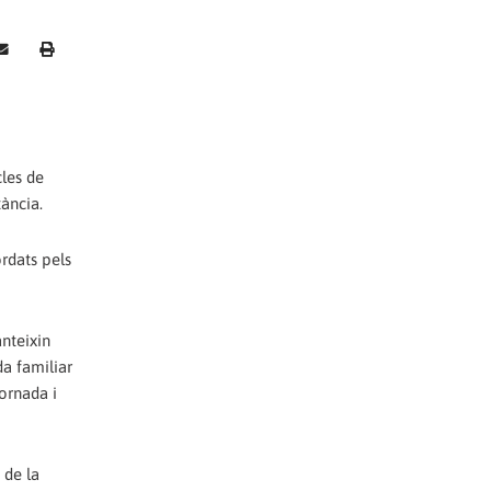
cles de
tància.
ordats pels
anteixin
da familiar
jornada i
 de la