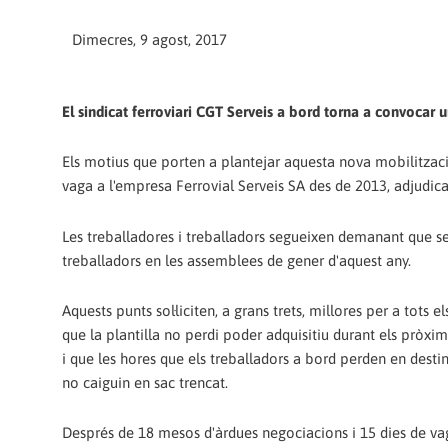
Dimecres, 9 agost, 2017
El sindicat ferroviari CGT Serveis a bord torna a convocar u
Els motius que porten a plantejar aquesta nova mobilització 
vaga a l'empresa Ferrovial Serveis SA des de 2013, adjudica
Les treballadores i treballadors segueixen demanant que se'
treballadors en les assemblees de gener d'aquest any.
Aquests punts sol·liciten, a grans trets, millores per a tots e
que la plantilla no perdi poder adquisitiu durant els pròxi
i que les hores que els treballadors a bord perden en desti
no caiguin en sac trencat.
Després de 18 mesos d'àrdues negociacions i 15 dies de va