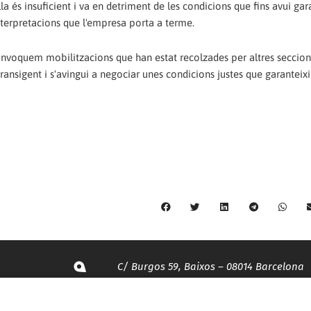
 és insuficient i va en detriment de les condicions que fins avui gar
interpretacions que l'empresa porta a terme.
nvoquem mobilitzacions que han estat recolzades per altres seccions
ransigent i s'avingui a negociar unes condicions justes que garanteixi
C/ Burgos 59, Baixos – 08014 Barcelona
spccc@
spcgtcatalunya.cat