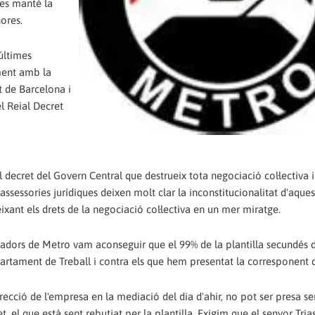
 es manté la
ores.
últimes
ment amb la
t de Barcelona i
l Reial Decret
 decret del Govern Central que destrueix tota negociació col·lectiva i
ssessories jurídiques deixen molt clar la inconstitucionalitat d'aques
deixant els drets de la negociació col·lectiva en un mer miratge.
lladors de Metro vam aconseguir que el 99% de la plantilla secundés
epartament de Treball i contra els que hem presentat la corresponent 
ecció de l'empresa en la mediació del dia d'ahir, no pot ser presa s
 el que està sent rebutjat per la plantilla. Exigim que el senyor Tria