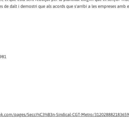
 de dalt i demostri que als acords que s'arribi a les empreses amb e
3981
ok.com/pages/Secci%C3%B3n-Sindical-CGT-Metro/312028882183659