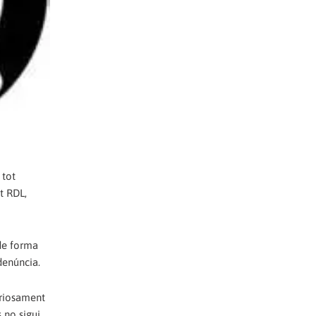
 tot
t RDL,
 de forma
denúncia.
eriosament
s no sigui