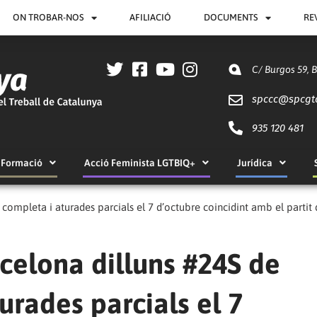
ON TROBAR-NOS
AFILIACIÓ
DOCUMENTS
RE
C/ Burgos 59, 
spccc@
spcgt
935 120 481
Formació
Acció Feminista LGTBIQ+
Jurídica
ompleta i aturades parcials el 7 d’octubre coincidint amb el partit 
celona dilluns #24S de
urades parcials el 7