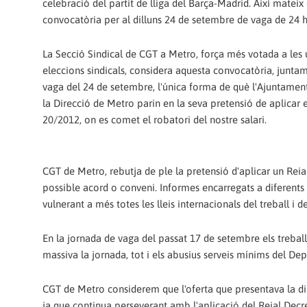
celebració del partit de lliga del Barça-Madrid. Així mateix
convocatòria per al dilluns 24 de setembre de vaga de 24 h
La Secció Sindical de CGT a Metro, força més votada a les 
eleccions sindicals, considera aquesta convocatòria, junta
vaga del 24 de setembre, l'única forma de què l'Ajuntamen
la Direcció de Metro parin en la seva pretensió de aplicar e
20/2012, on es comet el robatori del nostre salari.
CGT de Metro, rebutja de ple la pretensió d'aplicar un Reial
possible acord o conveni. Informes encarregats a diferents a
vulnerant a més totes les lleis internacionals del treball i 
En la jornada de vaga del passat 17 de setembre els treba
massiva la jornada, tot i els abusius serveis mínims del D
CGT de Metro considerem que l'oferta que presentava la dir
ja que continua perseverant amb l'aplicació del Reial Decret,