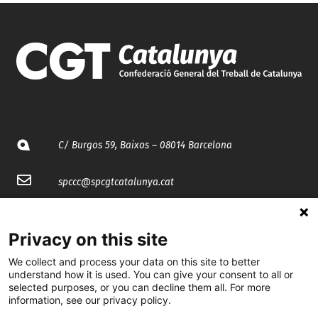
C/ Burgos 59, Baixos – 08014 Barcelona
spccc@
spcgtcatalunya.cat
935 120 481
Privacy on this site
@CGTCatalunya
We collect and process your data on this site to better
understand how it is used. You can give your consent to all or
selected purposes, or you can decline them all. For more
cgtcatalunya
information, see our privacy policy.
CGTCatalunya