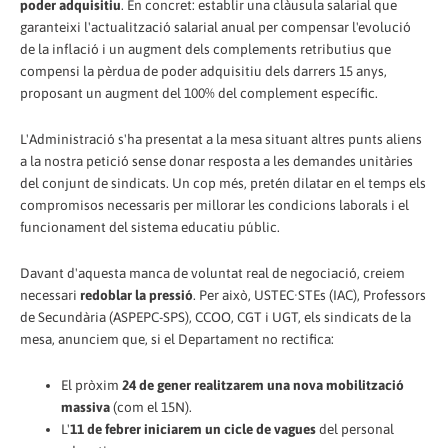
poder adquisitiu
. En concret: establir una clàusula salarial que
garanteixi l'actualització salarial anual per compensar l'evolució
de la inflació i un augment dels complements retributius que
compensi la pèrdua de poder adquisitiu dels darrers
15
anys,
proposant un augment del 100% del complement específic.
L'Administració s'ha presentat a la mesa situant altres punts aliens
a la nostra petició sense donar resposta a les demandes unitàries
del conjunt de sindicats. Un cop més, pretén dilatar en el temps els
compromisos necessaris per millorar les condicions laborals i el
funcionament del sistema educatiu públic.
Davant d'aquesta manca de voluntat real de negociació, creiem
necessari
redoblar la pressió
. Per això,
USTEC·STEs
(IAC),
Professors
de Secundària (ASPEPC-SPS), CCOO, CGT i UGT, els sindicats de la
mesa, anunciem que, si el Departament no rectifica:
El pròxim
24 de gener realitzarem una nova mobilització
massiva
(com el 15N).
L'
11 de febrer iniciarem un cicle de vagues
del personal