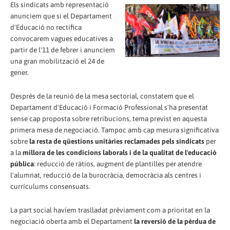
Els sindicats amb representació
anunciem que si el Departament
d'Educació no rectifica
convocarem vagues educatives a
partir de l'11 de febrer i anunciem
una gran mobilització el 24 de
gener.
Després de la reunió de la mesa sectorial, constatem que el
Departament d'Educació i Formació Professional s'ha presentat
sense cap proposta sobre retribucions, tema previst en aquesta
primera
mesa
de negociació. Tampoc amb cap mesura significativa
sobre
la resta de qüestions unitàries reclamades pels sindicats
per
a la
millora de les condicions laborals i de la qualitat de l'educació
pública
: reducció de ràtios, augment de plantilles per atendre
l'alumnat, reducció de la burocràcia, democràcia als centres i
currículums consensuats.
La part social havíem traslladat prèviament com a prioritat en la
negociació oberta amb el Departament
la reversió de la pèrdua de