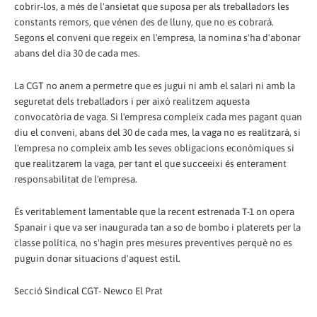
cobrir-los, a més de l'ansietat que suposa per als treballadors les
constants remors, que vénen des de lluny, que no es cobrarà.
Segons el conveni que regeix en l'empresa, la nomina s'ha d'abonar
abans del dia 30 de cada mes.
La CGT no anem a permetre que es jugui ni amb el salari ni amb la
seguretat dels treballadors i per això realitzem aquesta
convocatòria de vaga. Si l'empresa compleix cada mes pagant quan
diu el conveni, abans del 30 de cada mes, la vaga no es realitzarà, si
l'empresa no compleix amb les seves obligacions econòmiques si
que realitzarem la vaga, per tant el que succeeixi és enterament
responsabilitat de l'empresa.
És veritablement lamentable que la recent estrenada T-1 on opera
Spanair i que va ser inaugurada tan a so de bombo i platerets per la
classe política, no s'hagin pres mesures preventives perquè no es
puguin donar situacions d'aquest estil.
Secció Sindical CGT- Newco El Prat