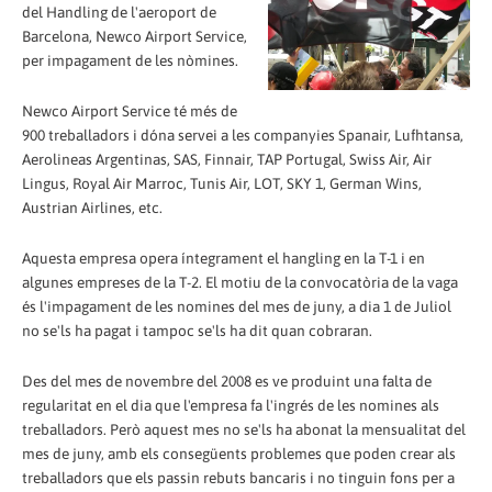
del Handling de l'aeroport de
Barcelona, Newco Airport Service,
per impagament de les nòmines.
Newco Airport Service té més de
900 treballadors i dóna servei a les companyies Spanair, Lufhtansa,
Aerolineas Argentinas, SAS, Finnair, TAP Portugal, Swiss Air, Air
Lingus, Royal Air Marroc, Tunis Air, LOT, SKY 1, German Wins,
Austrian Airlines, etc.
Aquesta empresa opera íntegrament el hangling en la T-1 i en
algunes empreses de la T-2. El motiu de la convocatòria de la vaga
és l'impagament de les nomines del mes de juny, a dia 1 de Juliol
no se'ls ha pagat i tampoc se'ls ha dit quan cobraran.
Des del mes de novembre del 2008 es ve produint una falta de
regularitat en el dia que l'empresa fa l'ingrés de les nomines als
treballadors. Però aquest mes no se'ls ha abonat la mensualitat del
mes de juny, amb els consegüents problemes que poden crear als
treballadors que els passin rebuts bancaris i no tinguin fons per a