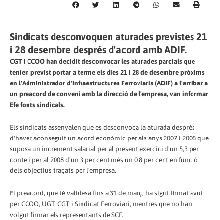
Sindicats desconvoquen aturades previstes 21
i 28 desembre després d'acord amb ADIF.
CGT i CCOO han decidit desconvocar les aturades parcials que
tenien previst portar a terme els dies 21 i 28 de desembre pròxims
en l'Administrador d'Infraestructures Ferroviaris (ADIF) a l'arribar a
un preacord de conveni amb la direcció de l'empresa, van informar
Efe fonts sindicals.
Els sindicats assenyalen que es desconvoca la aturada després
d'haver aconseguit un acord econòmic per als anys 2007 i 2008 que
suposa un increment salarial per al present exercici d'un 5,3 per
conte i per al 2008 d'un 3 per cent més un 0,8 per cent en funció
dels objectius traçats per l'empresa.
El preacord, que té validesa fins a 31 de març, ha sigut firmat avui
per CCOO, UGT, CGT i Sindicat Ferroviari, mentres que no han
volgut firmar els representants de SCF.