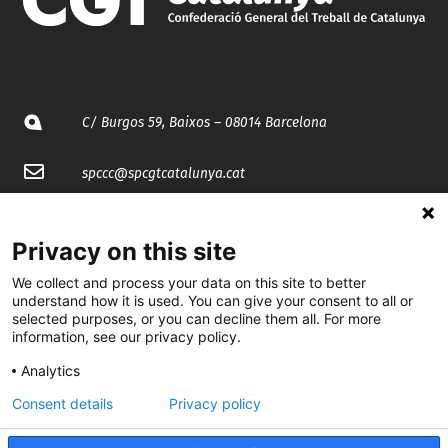
C/ Burgos 59, Baixos – 08014 Barcelona
spccc@
spcgtcatalunya.cat
935 120 481
Privacy on this site
@CGTCatalunya
We collect and process your data on this site to better
understand how it is used. You can give your consent to all or
selected purposes, or you can decline them all. For more
cgtcatalunya
information, see our privacy policy.
CGTCatalunya
Analytics
cgtcatalunya
Consent details
Privacy policy