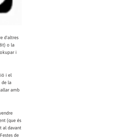
e d'altres
it) o la
'okupar i
ó i el
 de la
tallar amb
 vendre
tent (que és
t al davant
 Festes de