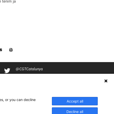
e tenim ja
@CGTCatalunya
cgtcatalunya
CGTCatalunya
cgtcatalunya
es, or you can decline
Accept all
Decline all