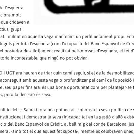
de l'esquerra
acions molt
a que cridaven a
ctius, grups i
at i militat en aquesta vaga mantenint un perfil netament propi. Entr
 gols per tota l'esquadra (com l'okupació del Banc Espanyol de Crèd
 el posterior desallotjament realitzat pels mossos d'esquadra, el fet d
ctòria incontestable, que ningú no pot obviar.
 UGT ara hauran de triar quin camí seguir, si el de la desmobilitzaci
n aconseguit amb aquesta vaga o profunditzar pel camí de l'oposició i
t el seu paper fins ara, és una bona oportunitat com per plantejar-se 
s, però la decissió és seva.
lític del sr. Saura i tota una patada als collons a la seva política de
nstitucional i demostrar la seva (in)capacitat en la gestió d'allò exis
ció del Banc Espanyol de Crèdit, al bell mig del cor de Barcelona, jus
eneral -amb tot el què aquest fet suposa-, mentre es celebraven unes