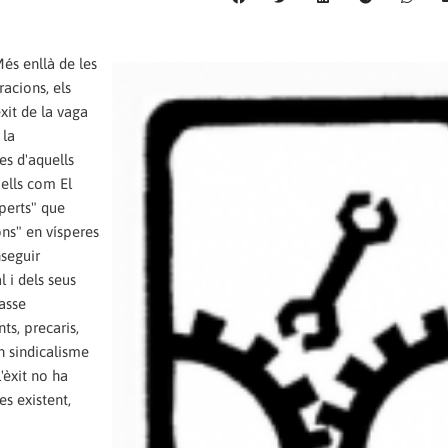
és enllà de les
racions, els
èxit de la vaga
 la
es d'aquells
ells com El
xperts" que
ons" en vísperes
nseguir
 i dels seus
asse
s, precaris,
un sindicalisme
'èxit no ha
es existent,