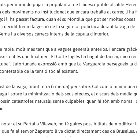
ts per mirar de pujar la popularitat de l'indescriptible alcalde Hereu
 dels moviments no institucional que encara treballa al carrer, li ha f
l li ha passat factura, quan el sr. Montilla que pot ser moltes coses
 decidit treure la gestió de la seguretat policíaca durant la vaga de
erna i a diversos càrrecs interns de la cúpula d'Interior.
 de ràbia, molt més tens que a vagues generals anterios. I encara gràc
 existent és que finalment El Corte Inglés ha hagut de tancar, i no cre
okupa", l'afortunada expressió amb que La Vanguardia persegueix la di
ontestable de la tensió social existent.
ast de la vaga, tirant terra (i merda) per sobre. Cal com a mínim una
 vaga i sobre la minimització dels seus efectes, el discurs dels mèdia 
i fossin catàstrofes naturals, sense culpables, quan hi són amb noms 
no.
notar el sr. Partal a Vilaweb, no té gaires possibilitats de modificar l
ò que fa el senyor Zapatero li ve dictat directament des de Brusel·les.