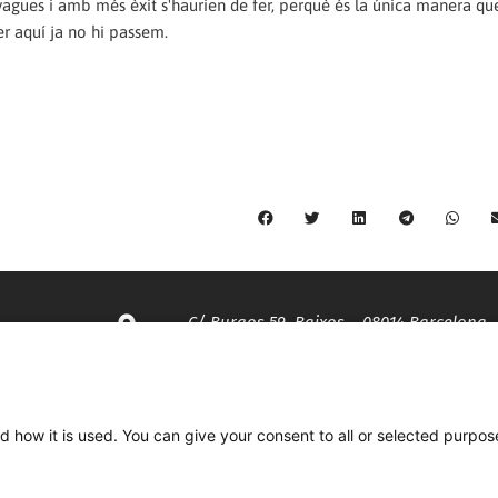
s vagues i amb més èxit s'haurien de fer, perquè és la única manera qu
r aquí ja no hi passem.
C/ Burgos 59, Baixos – 08014 Barcelona
spccc@
spcgtcatalunya.cat
d how it is used. You can give your consent to all or selected purpos
935 120 481