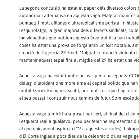
La segona conclusió ha estat el paper dels diversos colors 
autònoma i alternativa en aquesta vaga. Malgrat manifest
puntuals i molt aïllades d'ultraradicalisme purista i nihilist
l'esquirolatge, la gran majoria dels diferents sindicats, col·le
individualitats que poblen aquesta àrea política han treball
coses ha estat una prova de força amb un èxit notable, amb
creació de l'agència 29-S.net. Malgrat la irrupció violenta i
mantenir aquest espai fins al migdia del 29 ha estat una vi
Aquesta vaga ha estat també un avís per a navegants: CCOO i
diàleg, dilapidant one more time el capital polític que ha
mobilització. En aquest sentit, per molt trist que hagi esta
el seu passat i construir nous camins de futur. Som escèptic
Aquesta vaga també ha suposat per cert, el final del cicle po
l'esquerra real a qualsevol preu per tenir-ne representació i
al que únicament aspira ja ICV a aquestes alçades). L'okupa
d'El Corte Inglés a pocs dies de la celebració d'una vaga g