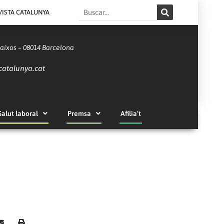
Search
VISTA CATALUNYA
Baixos – 08014 Barcelona
catalunya.cat
Salut laboral
Premsa
Afilia’t