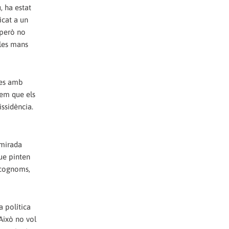
, ha estat
icat a un
 però no
 les mans
ies amb
iem que els
ssidència.
 mirada
que pinten
i cognoms,
a política
 Això no vol