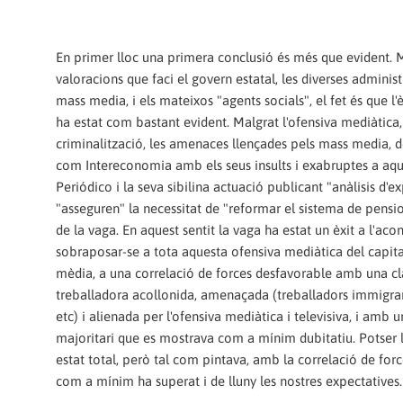
En primer lloc una primera conclusió és més que evident. M
valoracions que faci el govern estatal, les diverses administ
mass media, i els mateixos "agents socials", el fet és que l'
ha estat com bastant evident. Malgrat l'ofensiva mediàtica,
criminalització, les amenaces llençades pels mass media, d
com Intereconomia amb els seus insults i exabruptes a aqu
Periódico i la seva sibilina actuació publicant "anàlisis d'e
"asseguren" la necessitat de "reformar el sistema de pensi
de la vaga. En aquest sentit la vaga ha estat un èxit a l'aco
sobraposar-se a tota aquesta ofensiva mediàtica del capital
mèdia, a una correlació de forces desfavorable amb una cl
treballadora acollonida, amenaçada (treballadors immigrant
etc) i alienada per l'ofensiva mediàtica i televisiva, i amb 
majoritari que es mostrava com a mínim dubitatiu. Potser l
estat total, però tal com pintava, amb la correlació de forc
com a mínim ha superat i de lluny les nostres expectatives.