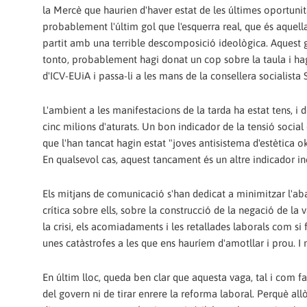
la Mercè que haurien d'haver estat de les últimes oportunita
probablement l'últim gol que l'esquerra real, que és aquella
partit amb una terrible descomposició ideològica. Aquest go
tonto, probablement hagi donat un cop sobre la taula i hagi
d'ICV-EUiA i passa-li a les mans de la consellera socialista S
L'ambient a les manifestacions de la tarda ha estat tens, i
cinc milions d'aturats. Un bon indicador de la tensió social
que l'han tancat hagin estat "joves antisistema d'estètica 
En qualsevol cas, aquest tancament és un altre indicador inc
Els mitjans de comunicació s'han dedicat a minimitzar l'ab
crítica sobre ells, sobre la construcció de la negació de la
la crisi, els acomiadaments i les retallades laborals com s
unes catàstrofes a les que ens hauríem d'amotllar i prou. I 
En últim lloc, queda ben clar que aquesta vaga, tal i com fa 
del govern ni de tirar enrere la reforma laboral. Perquè all