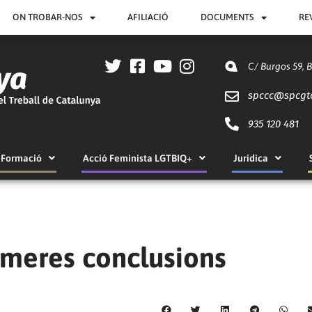
ON TROBAR-NOS
AFILIACIÓ
DOCUMENTS
RE
C/ Burgos 59, 
spccc@
spcgt
935 120 481
Formació
Acció Feminista LGTBIQ+
Jurídica
imeres conclusions