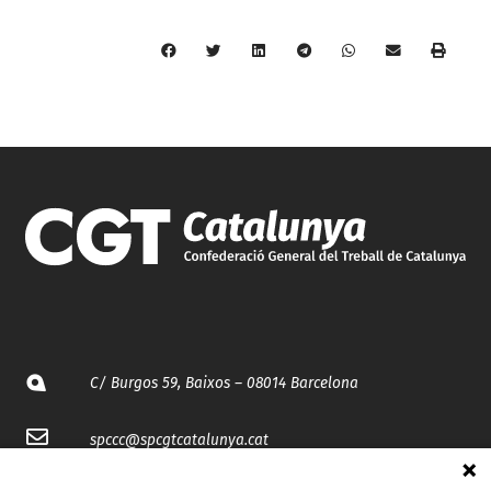
C/ Burgos 59, Baixos – 08014 Barcelona
spccc@
spcgtcatalunya.cat
935 120 481