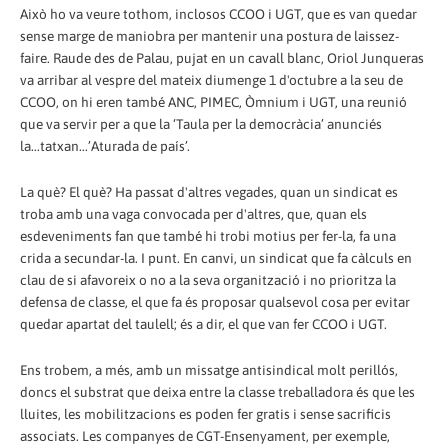
Això ho va veure tothom, inclosos CCOO i UGT, que es van quedar
sense marge de maniobra per mantenir una postura de laissez-
faire. Raude des de Palau, pujat en un cavall blanc, Oriol Junqueras
va arribar al vespre del mateix diumenge 1 d'octubre a la seu de
CCOO, on hi eren també ANC, PIMEC, Òmnium i UGT, una reunió
que va servir per a que la ‘Taula per la democràcia’ anunciés
la...tatxan...’Aturada de país’.
La què? El què? Ha passat d'altres vegades, quan un sindicat es
troba amb una vaga convocada per d'altres, que, quan els
esdeveniments fan que també hi trobi motius per fer-la, fa una
crida a secundar-la. I punt. En canvi, un sindicat que fa càlculs en
clau de si afavoreix o no a la seva organització i no prioritza la
defensa de classe, el que fa és proposar qualsevol cosa per evitar
quedar apartat del taulell; és a dir, el que van fer CCOO i UGT.
Ens trobem, a més, amb un missatge antisindical molt perillós,
doncs el substrat que deixa entre la classe treballadora és que les
lluites, les mobilitzacions es poden fer gratis i sense sacrificis
associats. Les companyes de CGT-Ensenyament, per exemple,