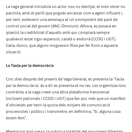
La vaga general introduïa un actor nou no desitjat, el món obrer no
pactista, amb el perill que pogués encaixar com a agent influent i,
per tant, esdevenir una amenaça al rol omnipotent del pack de
control social del govern (ANC-Òmnium). Alhora, es posava en
qüestió la credibilitat d’aquells amb qui comptarà sempre
qualsevol estat sigui espanyol, català o andorrà (CCOO i UGT).
Calia, doncs, que alguns moguessin fitxa per fer front a aquesta
situació:
La Taula per la democràcia
Cinc dies després del preavís de Vaga General, es presenta la ‘Taula
per la democràcia’, és a dir es presenta el no-res. Les organitzacions
contràries a la vaga creen una altra plataforma transversal
(incloent patronals i CCOO i UGT) que fan poc més que un manifest
d’obvietats per tenir la quota dels mitjans de comunicació
processistes i públics i transmetre, en definitiva, “Ei, alguna cosa
estem fent”.
Mentre tot això passa, la pràctica totalitat del moviment llibertari