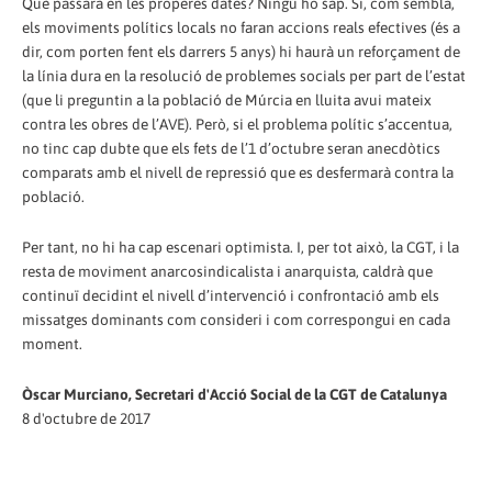
Què passarà en les properes dates? Ningú ho sap. Si, com sembla,
els moviments polítics locals no faran accions reals efectives (és a
dir, com porten fent els darrers 5 anys) hi haurà un reforçament de
la línia dura en la resolució de problemes socials per part de l’estat
(que li preguntin a la població de Múrcia en lluita avui mateix
contra les obres de l’AVE). Però, si el problema polític s’accentua,
no tinc cap dubte que els fets de l’1 d’octubre seran anecdòtics
comparats amb el nivell de repressió que es desfermarà contra la
població.
Per tant, no hi ha cap escenari optimista. I, per tot això, la CGT, i la
resta de moviment anarcosindicalista i anarquista, caldrà que
continuï decidint el nivell d’intervenció i confrontació amb els
missatges dominants com consideri i com correspongui en cada
moment.
Òscar Murciano, Secretari d'Acció Social de la CGT de Catalunya
8 d'octubre de 2017