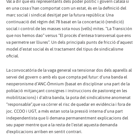
Val a dir que els representants dels poder polític i govern català si
en una cosa s’han comportat com un estat, és en la definició del
marc social i sindical desitjat per la futura república: Una
continuació del règim del 78 basat en la concertació (rendició)
social i control de les masses sota nous (vells) mites. “La Transición
que nos hemos dao” versus “El procés d’entesa transversal que ens
va permetre ser lliures”. Un dels principals punts de fricció d’aquest
model d’estat social és el tractament del tipus de sindicalisme
oficial.
La convocatòria de la vaga general va tensionar dos dels aparells al
servei del govern o amb els que compta pel futur: d'una banda el
neoperonisme d’ANC-Òmnium (basat en disciplinar una part de la
població mitjançant consignes i instruccions de pastoreig en les
mobilitzacions) i d'altra banda, la pota del sindicalisme anomenat
“responsable”,que va córrer el risc de quedar en evidència i fora de
joc. CCOO i UGT, a més estan sota la pressió interna d’una part
independentista que li demana permanentment explicacions del
seu paper mentre que a la resta de l’estat aquesta demanda
d'explicacions arriben en sentit contrari.