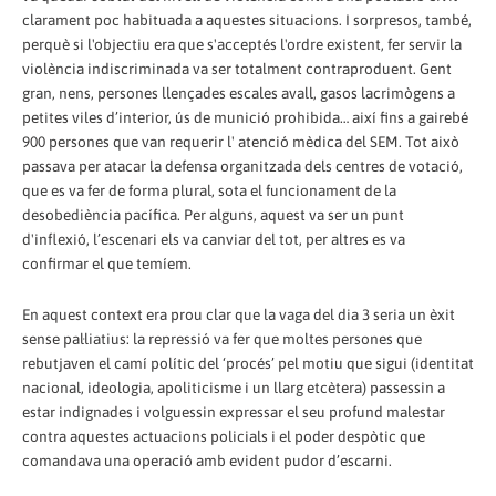
clarament poc habituada a aquestes situacions. I sorpresos, també,
perquè si l'objectiu era que s'acceptés l'ordre existent, fer servir la
violència indiscriminada va ser totalment contraproduent. Gent
gran, nens, persones llençades escales avall, gasos lacrimògens a
petites viles d’interior, ús de munició prohibida… així fins a gairebé
900 persones que van requerir l' atenció mèdica del SEM. Tot això
passava per atacar la defensa organitzada dels centres de votació,
que es va fer de forma plural, sota el funcionament de la
desobediència pacífica. Per alguns, aquest va ser un punt
d'inflexió, l’escenari els va canviar del tot, per altres es va
confirmar el que temíem.
En aquest context era prou clar que la vaga del dia 3 seria un èxit
sense pal·liatius: la repressió va fer que moltes persones que
rebutjaven el camí polític del ‘procés’ pel motiu que sigui (identitat
nacional, ideologia, apoliticisme i un llarg etcètera) passessin a
estar indignades i volguessin expressar el seu profund malestar
contra aquestes actuacions policials i el poder despòtic que
comandava una operació amb evident pudor d’escarni.