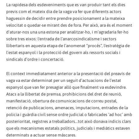
La rapidesa dels esdeveniments que es van produir tant els dies
previs com el mateix dia de la vaga va fer que diferents actors
haguessin de decidir entre prendre posicionament a la mateixa
velocitat o quedar-se mirant des de fora. Per això, ara és el moment
d'aturar-nos una una estona per analitzar-ho, i m’agradaria fer-ho
sobre tres eixos: l'entrada de l’anarcosindicalisme i sectors
llibertaris en aquesta etapa de l’anomenat “procés”, l'estratègia de
l’estat espanyol i la protecció del govern als ressorts socials i
sindicals d’ordre i concertació.
El context immediatament anterior a la presentació del preavís de
vaga va estar determinat per un seguit d’actuacions de l’estat
espanyol que van fer presagiar allò que finalment va esdevindre.
Atacs a la llibertat de premsa, prohibicions del dret de reunió,
manifestació, obertura de comunicacions de correu postal,
retenció de publicacions, amenaces, imputacions, entrades de la
policia i guàrdia civil sense ordre judicial o fabricades ‘ad hoc’ amb
posterioritat, registres a treballadors...tot això donava indicis clars
que els mecanismes estatals polítics, judicials i mediàtics estaven
determinats a actuar sense màscares.