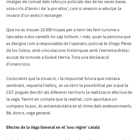
imatges de comiat dels reforços policials des de les seves bases
sota crits d’ànim i de ‘a por ellos’, com si anessin a rebutjar la
invasió d’un exèrcit estranger.
Que no es mouen 10.000 tropes per a tenir-les fent turisme o
tancades a dos vaixells ho sap tothom, i més, quan la persona que
es designa com a responsable de l’operatiu policial és Diego Pérez
de los Cobos, amb vinculacions històriques amb l’extrema dreta i
acusat de tortures a Euskal Herria. Tota una declaració
d’intencions.
Conscients que la situació, i la impunitat futura que s'estava
sembrant, requeria l’esforç, es va obrir la possibilitat per a que la
CGT pogués decidir als diferents territoris la realització efectiva de
la vaga. Tenint en compte que la realitat, com apuntava un
company fa poc, és antiestatutària en el ritme dels esdeveniments.
Bé, doncs, vaga general.
Efectes de la Vaga General en el ‘nou règim’ català