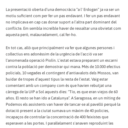
La presentació oberta d’una democràcia “a l' Erdogan” ja va ser un
motiu suficient com per fer un pas endavant. I fer un pas endavant
no implicava en cap cas donar suport a l’altra part dominant del
conflicte. Em sembla increïble haver de ressaltar una obvietat com
aquesta però, malauradament, cal fer-ho.
En tot cas, allò que principalment va fer que algunes persones i
col·lectius ens adonéssim de la urgència de l’acció va ser
l’anomenada operació Piolín. L’estat estava preparant un escarni
contra la població per demostrar qui mana. Més de 10.000 efectius
policials, 10 vegades el contingent d’antiavalots dels Mossos, van
buidar de tropes d’aquest tipus la resta de l’estat. Vaig estar
comentant amb un company com és que havien rebutjat una
càrrega de la UIP a Sol aquests dies: “Tío, es que eran viejos de 60
años. El resto se han ido a Catalunya”. A Saragossa, en un míting de
Podemos els assistents van haver de tancar-se al pavelló perquè la
dotació present a la ciutat sumava un màxim de 40 policies,
incapaços de controlar la concentració de 400 feixistes que
esperaven a les portes. I paral·lelament s'anaven reproduint les