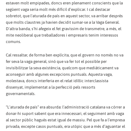
estaven molt empipades, doncs eren plenament conscients que la
següent vaga seria molt més difícil d’explicar. I cal destacar
sobretot, que l'aturada de país en aquest sector, va arribar després
que molts claustres ja havien decidit sumar-se a la Vaga General.
D'altra banda, s'hi afegeix el fet gravíssim de transmetre, a més, el
mite neoliberal que treballadores i empresaris tenim interessos
comuns.
Cal ressaltar, de forma ben explícita, que el govern no només no va
fer seva la vaga general, sinó que va fer tot el possible per
invisibilitzar la seva existència, quelcom que mediàticament va
aconseguir amb algunes excepcions puntuals. Aquesta vaga,
molestava, doncs interferia en el relat idíl·lic interclassista
dissenyat, implementat a la perfecció pels ressorts
governamentals.
“L’aturada de país” era absurda: l’administració catalana va córrer a
donar-hi suport sabent que era innecessari, el seguiment amb vaga
al sector públic hagués estat igual de massiu. Pel que fa a l’empresa
privada, excepte casos puntuals, era utòpic que a més d’aguantar el