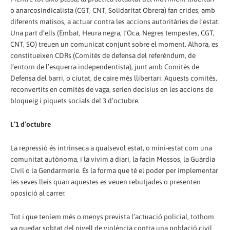
o anarcosindicalista (CGT, CNT, Solidaritat Obrera) fan crides, amb
diferents matisos, a actuar contra les accions autoritàries de l’estat.
Una part d’ells (Embat, Heura negra, l’Oca, Negres tempestes, CGT,
CNT, SO) treuen un comunicat conjunt sobre el moment. Alhora, es
constitueixen CDRs (Comitès de defensa del referèndum, de
l’entorn de l’esquerra independentista), junt amb Comitès de
Defensa del barri, o ciutat, de caire més llibertari. Aquests comitès,
reconvertits en comitès de vaga, serien decisius en les accions de
bloqueig i piquets socials del 3 d’octubre.
L’1 d’octubre
La repressió és intrínseca a qualsevol estat, o mini-estat com una
comunitat autònoma, i la vivim a diari, la facin Mossos, la Guàrdia
Civil o la Gendarmerie. És la forma que té el poder per implementar
les seves lleis quan aquestes es veuen rebutjades o presenten
oposició al carrer.
Tot i que teníem més o menys prevista l’actuació policial, tothom
va quedar sobtat del nivell de violència contra una població civil