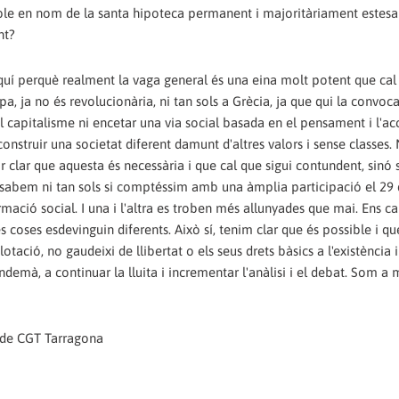
tible en nom de la santa hipoteca permanent i majoritàriament estes
nt?
 aquí perquè realment la vaga general és una eina molt potent que ca
pa, ja no és revolucionària, ni tan sols a Grècia, ja que qui la convoca 
el capitalisme ni encetar una via social basada en el pensament i l'ac
nstruir una societat diferent damunt d'altres valors i sense classes.
 clar que aquesta és necessària i que cal que sigui contundent, sinó 
o sabem ni tan sols si comptéssim amb una àmplia participació el 29
mació social. I una i l'altra es troben més allunyades que mai. Ens ca
les coses esdevinguin diferents. Això sí, tenim clar que és possible i q
ció, no gaudeixi de llibertat o els seus drets bàsics a l'existència i 
'endemà, a continuar la lluita i incrementar l'anàlisi i el debat. Som a
t de CGT Tarragona