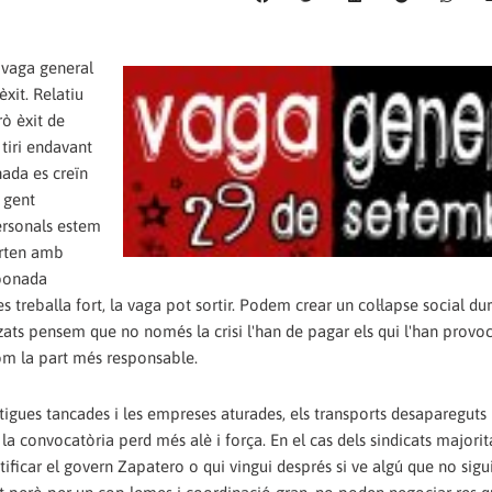
 vaga general
xit. Relatiu
rò èxit de
 tiri endavant
nada es creïn
 gent
ersonals estem
orten amb
abonada
es treballa fort, la vaga pot sortir. Podem crear un col·lapse social du
itzats pensem que no només la crisi l'han de pagar els qui l'han provo
om la part més responsable.
igues tancades i les empreses aturades, els transports desapareguts i
a convocatòria perd més alè i força. En el cas dels sindicats majorita
ificar el govern Zapatero o qui vingui després si ve algú que no sigui