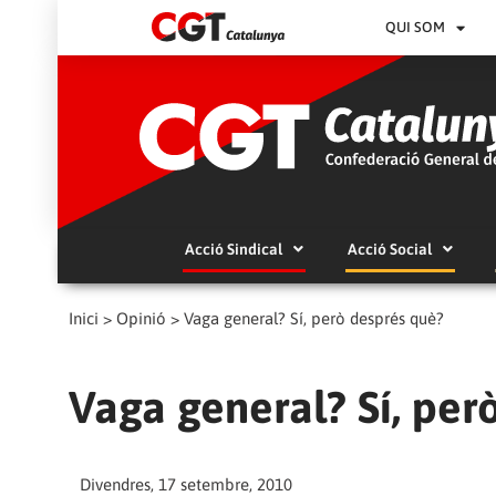
QUI SOM
Acció Sindical
Acció Social
Inici
>
Opinió
>
Vaga general? Sí, però després què?
Vaga general? Sí, per
Divendres, 17 setembre, 2010