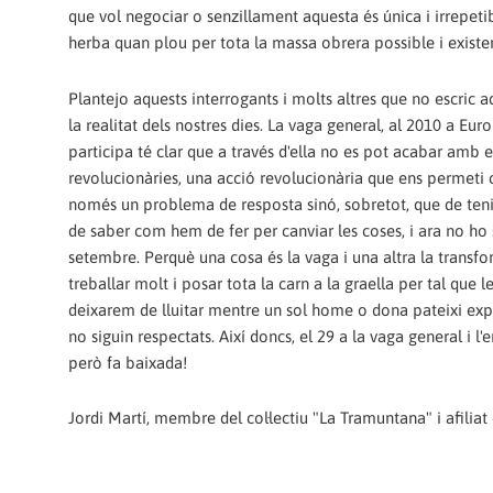
que vol negociar o senzillament aquesta és única i irrepe
herba quan plou per tota la massa obrera possible i existe
Plantejo aquests interrogants i molts altres que no escric
la realitat dels nostres dies. La vaga general, al 2010 a Euro
participa té clar que a través d'ella no es pot acabar amb 
revolucionàries, una acció revolucionària que ens permeti co
només un problema de resposta sinó, sobretot, que de tenir
de saber com hem de fer per canviar les coses, i ara no h
setembre. Perquè una cosa és la vaga i una altra la transfor
treballar molt i posar tota la carn a la graella per tal que 
deixarem de lluitar mentre un sol home o dona pateixi explota
no siguin respectats. Així doncs, el 29 a la vaga general i l
però fa baixada!
Jordi Martí, membre del col·lectiu "La Tramuntana" i afilia