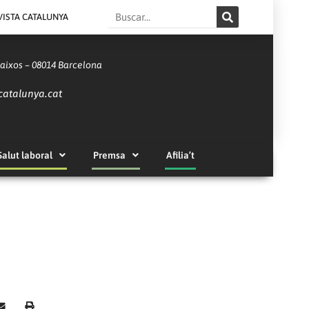
Search
VISTA CATALUNYA
Baixos – 08014 Barcelona
catalunya.cat
Salut laboral
Premsa
Afilia’t