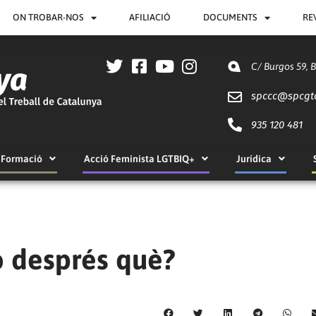
ON TROBAR-NOS
AFILIACIÓ
DOCUMENTS
RE
C/ Burgos 59, 
spccc@
spcgt
935 120 481
Formació
Acció Feminista LGTBIQ+
Jurídica
ò després què?