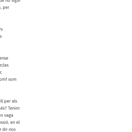
ue no sigui
, per
rs
s
sense
rcles
r,
riomf som
ll per als
 més? Tenim
en vaga
ssió, en el
r dir-nos