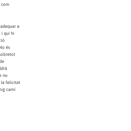
a com
l adequar a
i qui hi
ció
 No és
sobretot
 de
ldrà
ue no
la felicitat
 mig camí