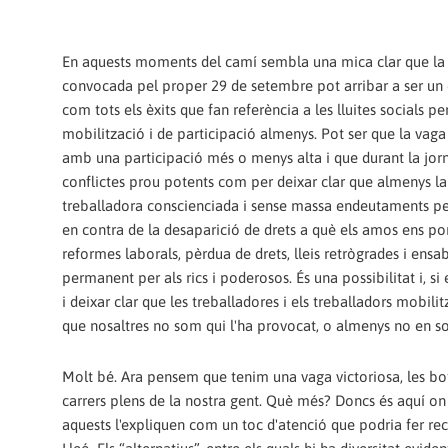
En aquests moments del camí sembla una mica clar que la
convocada pel proper 29 de setembre pot arribar a ser un è
com tots els èxits que fan referència a les lluites socials pe
mobilització i de participació almenys. Pot ser que la vaga
amb una participació més o menys alta i que durant la jor
conflictes prou potents com per deixar clar que almenys la
treballadora conscienciada i sense massa endeutaments p
en contra de la desaparició de drets a què els amos ens p
reformes laborals, pèrdua de drets, lleis retrògrades i ens
permanent per als rics i poderosos. És una possibilitat i, si 
i deixar clar que les treballadores i els treballadors mobil
que nosaltres no som qui l'ha provocat, o almenys no en s
Molt bé. Ara pensem que tenim una vaga victoriosa, les bot
carrers plens de la nostra gent. Què més? Doncs és aquí on l
aquests l'expliquen com un toc d'atenció que podria fer rect