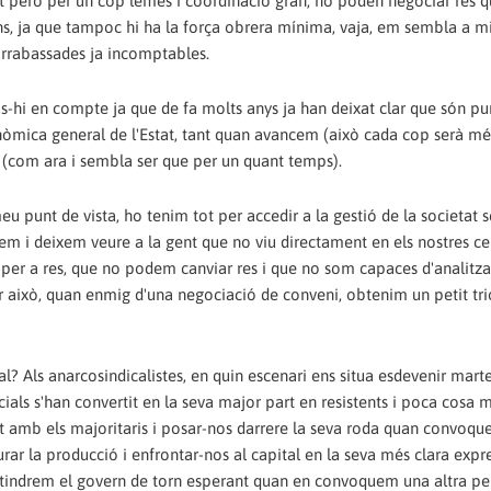
ident però per un cop lemes i coordinació gran, no poden negociar res q
ons, ja que tampoc hi ha la força obrera mínima, vaja, em sembla a mi
barrabassades ja incomptables.
s-hi en compte ja que de fa molts anys ja han deixat clar que són pu
onòmica general de l'Estat, tant quan avancem (això cada cop serà mé
 (com ara i sembla ser que per un quant temps).
 punt de vista, ho tenim tot per accedir a la gestió de la societat 
trem i deixem veure a la gent que no viu directament en els nostres ce
 per a res, que no podem canviar res i que no som capaces d'analitza
er això, quan enmig d'una negociació de conveni, obtenim un petit t
l? Als anarcosindicalistes, en quin escenari ens situa esdevenir marte
ocials s'han convertit en la seva major part en resistents i poca cosa
cet amb els majoritaris i posar-nos darrere la seva roda quan convoqu
r la producció i enfrontar-nos al capital en la seva més clara expre
à tindrem el govern de torn esperant quan en convoquem una altra pe