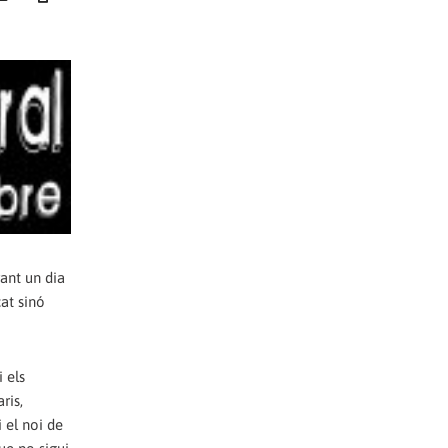
rant un dia
cat sinó
 els
ris,
 el noi de