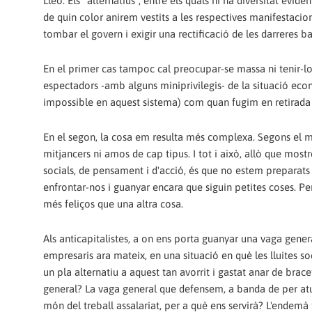
Lleó. Els “alternatius”, entre els quals hi ha diversitat ev
de quin color anirem vestits a les respectives manifestaci
tombar el govern i exigir una rectificació de les darreres 
En el primer cas tampoc cal preocupar-se massa ni tenir-lo
espectadors -amb alguns miniprivilegis- de la situació ec
impossible en aquest sistema) com quan fugim en retirada
En el segon, la cosa em resulta més complexa. Segons el meu
mitjancers ni amos de cap tipus. I tot i això, allò que mos
socials, de pensament i d'acció, és que no estem preparats
enfrontar-nos i guanyar encara que siguin petites coses. P
més feliços que una altra cosa.
Als anticapitalistes, a on ens porta guanyar una vaga genera
empresaris ara mateix, en una situació en què les lluites s
un pla alternatiu a aquest tan avorrit i gastat anar de bra
general? La vaga general que defensem, a banda de per atura
món del treball assalariat, per a què ens servirà? L'endem